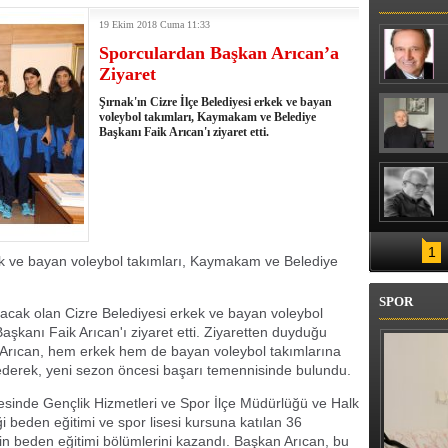
BULUŞTU
19 Ekim 2018 Cuma 11:33
Sporculardan Başkan Arıcan’a
Ziyaret
Şırnak'ın Cizre İlçe Belediyesi erkek ve bayan
voleybol takımları, Kaymakam ve Belediye
Başkanı Faik Arıcan'ı ziyaret etti.
1
kek ve bayan voleybol takımları, Kaymakam ve Belediye
SPOR
 alacak olan Cizre Belediyesi erkek ve bayan voleybol
şkanı Faik Arıcan'ı ziyaret etti. Ziyaretten duyduğu
 Arıcan, hem erkek hem de bayan voleybol takımlarına
ederek, yeni sezon öncesi başarı temennisinde bulundu.
esinde Gençlik Hizmetleri ve Spor İlçe Müdürlüğü ve Halk
 beden eğitimi ve spor lisesi kursuna katılan 36
erin beden eğitimi bölümlerini kazandı. Başkan Arıcan, bu