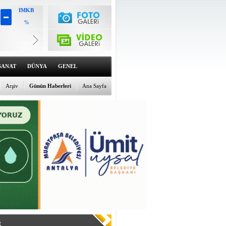
IMKB
%
Altın
6476.91
%-0.23
Dolar
47.5889
SANAT
DÜNYA
GENEL
%0.02
Euro
54.9343
Arşiv
Günün Haberleri
Ana Sayfa
%-0.17
R