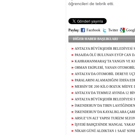
öğrencileri de tebrik etti.
Paylaş:
Facebook
Twitter
Googl
DİĞER HABER BAŞLIKLARI
ANTALYA BÜYÜKŞEHİR BELEDİYESİ 
ŞÜPHELİ SERBEST BIRAKILDI
PASAJDA ÖLÜ BULUNAN EYÜP CAN D
KAHRAMANMARAŞ’TA YANGIN VE KU
ORMAN EKİPLERİ, YANAN OTOMOBİ
ANTALYA’DA OTOMOBİL DEREYE UÇT
PARALARINI ALAMADIĞINI İDDİA EDE
ÇATISINA ÇIKTI
MERSİN’DE 200 KİLO BOZUK MİDYE
GEÇİRİLDİ
ANTALYA’DA TEMMUZ AYINDA 12 BİN
OLAYININ YÜZDE 99,9’U AYDINLATILDI
ANTALYA BÜYÜKŞEHİR BELEDİYESİ 
ŞÜPHELİ YENİDEN ADLİYEDE
İSKENDERUN’DA TIRIN LASTİĞİNDE
İSKENDERUN’DA KAYALIKLARA ÇAR
SÜRÜCÜSÜ YARALANDI
ARSUZ’UN ALT YAPISI TURİZM SEZ
ALINARAK GÜÇLENDİRİLİYOR
İŞYERİ BAHÇESİNDE MANGAL YAKAN
YOLA FIRLAYAN 2 YAŞINDAKİ ÇOCUĞU
NİKAH GÜNÜ ALDIKTAN 1 SAAT SON