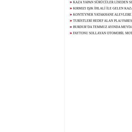
KAYBEDEN GENCİN AİLESİNDEN 29 GÜN
KAZA YAPAN SÜRÜCÜLER LİSEDEN SI
TAHLİYEYE TEPKİ
KIRMIZI IŞIK İHLALİ İLE GELEN KA
KONTEYNER YATAKHANE ALEVLERE
TURİSTLERİ HEDEF ALAN PLAJ FARES
TELEFONUN GPRS DESTEKLİ TAKİP SİST
BURDUR’DA TEMMUZ AYINDA MEYD
KAZALARDA 2 KİŞİ HAYATINI KAYBETTİ,
FAYTONU SOLLAYAN OTOMOBİL MO
ÇARPIŞTI: 16 YAŞINDAKİ SÜRÜCÜNÜN D