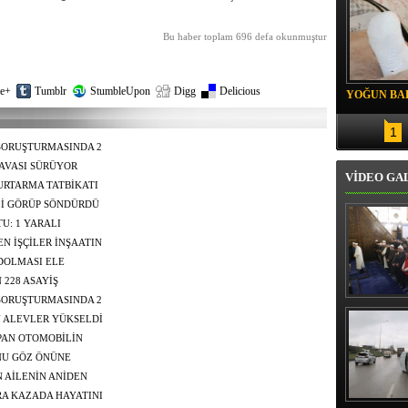
Bu haber toplam 696 defa okunmuştur
e+
Tumblr
StumbleUpon
Digg
Delicious
YOĞUN BAK
1
SORUŞTURMASINDA 2
AVASI SÜRÜYOR
VİDEO GA
RTARMA TATBİKATI
Lİ GÖRÜP SÖNDÜRDÜ
U: 1 YARALI
N İŞÇİLER İNŞAATIN
 DOLMASI ELE
 228 ASAYİŞ
SORUŞTURMASINDA 2
Erbaş, Ha
Veli Cam
N ALEVLER YÜKSELDİ
teravih 
PAN OTOMOBİLİN
kıld
ONU GÖZ ÖNÜNE
 AİLENİN ANİDEN
 ÖLÜMDEN DÖNDÜ
RA KAZADA HAYATINI