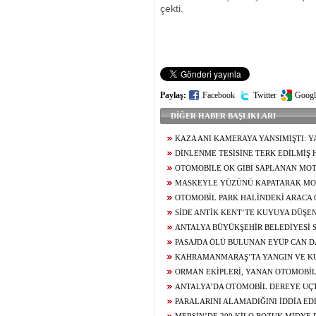
çekti.
Paylaş:
Facebook
Twitter
Googl
DİĞER HABER BAŞLIKLARI
KAZA ANI KAMERAYA YANSIMIŞTI: Y
ANLARINI ANLATTI
DİNLENME TESİSİNE TERK EDİLMİŞ
OTOMOBİLDEKİ 3 ŞIRINGA ZEHİR TACİRİ
OTOMOBİLE OK GİBİ SAPLANAN MOT
SÜRÜCÜSÜ HAFİF TİCARİ ARACIN ALTIN
MASKEYLE YÜZÜNÜ KAPATARAK MO
VERDİĞİ KAZA KAMERADA
HIRSIZ JANDARMA EKİPLERİNDEN KAÇA
OTOMOBİL PARK HALİNDEKİ ARACA Ç
SİDE ANTİK KENT’TE KUYUYA DÜŞE
KESEN KURTARMA OPERASYONU
ANTALYA BÜYÜKŞEHİR BELEDİYESİ 
ŞÜPHELİ SERBEST BIRAKILDI
PASAJDA ÖLÜ BULUNAN EYÜP CAN D
KAHRAMANMARAŞ’TA YANGIN VE KU
ORMAN EKİPLERİ, YANAN OTOMOBİ
ANTALYA’DA OTOMOBİL DEREYE UÇT
PARALARINI ALAMADIĞINI İDDİA EDE