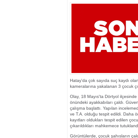
KARŞI MÜCADE
Hatay'da çok sayıda suç kaydı olan
kameralarına yakalanan 3 çocuk çı
Olay, 18 Mayıs'ta Dörtyol ilçesind
önündeki ayakkabıları çaldı. Güvenl
çalışma başlattı. Yapılan incelemed
ve T.A. olduğu tespit edildi. Daha 
kayıtları oldukları tespit edilen ço
çıkarıldıkları mahkemece tutukland
Görüntülerde, çocuk şahısların çaldık