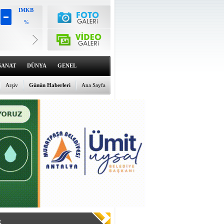
IMKB
%
Altın
6557.27
%1.19
Dolar
47.6973
SANAT
DÜNYA
GENEL
%0.12
Euro
54.9773
Arşiv
Günün Haberleri
Ana Sayfa
%-0.09
R