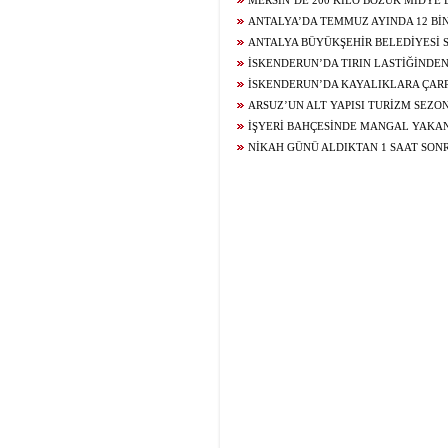
ÇATISINA ÇIKTI
MERSİN’DE 200 KİLO BOZUK MİDYE
GEÇİRİLDİ
ANTALYA’DA TEMMUZ AYINDA 12 BİN
OLAYININ YÜZDE 99,9’U AYDINLATILDI
ANTALYA BÜYÜKŞEHİR BELEDİYESİ 
ŞÜPHELİ YENİDEN ADLİYEDE
İSKENDERUN’DA TIRIN LASTİĞİNDE
İSKENDERUN’DA KAYALIKLARA ÇAR
SÜRÜCÜSÜ YARALANDI
ARSUZ’UN ALT YAPISI TURİZM SEZ
ALINARAK GÜÇLENDİRİLİYOR
İŞYERİ BAHÇESİNDE MANGAL YAKAN
YOLA FIRLAYAN 2 YAŞINDAKİ ÇOCUĞU
NİKAH GÜNÜ ALDIKTAN 1 SAAT SON
KAYBEDEN GENCİN AİLESİNDEN 29 GÜN
TAHLİYEYE TEPKİ