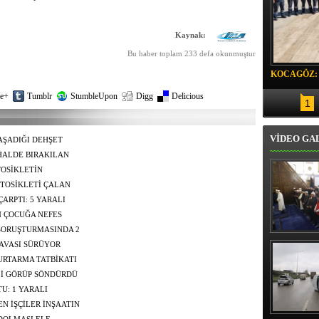
Kaynak:
Bu haber toplam 233 defa okunmuştur
KOCAGÖZ:
SORUMLU
e+
Tumblr
StumbleUpon
Digg
Delicious
1
VİDEO GA
AŞADIĞI DEHŞET
 HALDE BIRAKILAN
Nİ ELE VERDİ
OSİKLETİN
DA KALARAK CAN
TOSİKLETİ ÇALAN
MADI
ARPTI: 5 YARALI
N ÇOCUĞA NEFES
SORUŞTURMASINDA 2
Erbaş, Ha
AVASI SÜRÜYOR
Veli Cam
teravih 
RTARMA TATBİKATI
kıld
Lİ GÖRÜP SÖNDÜRDÜ
U: 1 YARALI
N İŞÇİLER İNŞAATIN