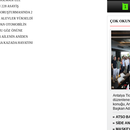
Samsun'da
 DOLMASI ELE
kazası: 
1
 228 ASAYİŞ
SORUŞTURMASINDA 2
N ALEVLER YÜKSELDİ
ÇOK OKU
PAN OTOMOBİLİN
ONU GÖZ ÖNÜNE
 AİLENİN ANİDEN
 ÖLÜMDEN DÖNDÜ
RA KAZADA HAYATINI
 SONRA GELEN
Antalya Tic
düzenlenen
konuğu, An
Başkan Ada
ATSO BA
KONUĞ
SİDE A
ÇOCUĞA
MASKEY