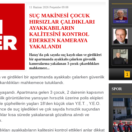
LENİN STARTI VERİLDİ
11 Haziran 2026 Perşembe 09:08
SUÇ MAKİNESİ ÇOCUK
HIRSIZLAR ÇALDIKLARI
AYAKKABILARIN
KALİTESİNİ KONTROL
EDERKEN KAMERAYA
YAKALANDI
Hatay'da çok sayıda suç kaydı olan ve girdikleri
bir apartmanda ayakkabı çalarken güvenlik
kameralarına yakalanan 3 çocuk çıkarıldıkları
mahkemece...
1
 ve girdikleri bir apartmanda ayakkabı çalarken güvenlik
karıldıkları mahkemece tutuklandı.
SPOR
e yaşandı. Apartmana gelen 3 çocuk, 2 dairenin kapısının
ik görüntülerine yansıyan hırsızlık üzerine polis ekipleri
e şüphelilerin yaşları 18'den küçük olan Y.E.T. , Y.E.O.
önce de suç işledikleri ve çok sayıda hırsızlık suçundan
cuklar kısa sürede yakalanarak gözaltına alındı ve
ı.
ları ayakkabıların kalitesini kontrol ettikleri anlar dikkat