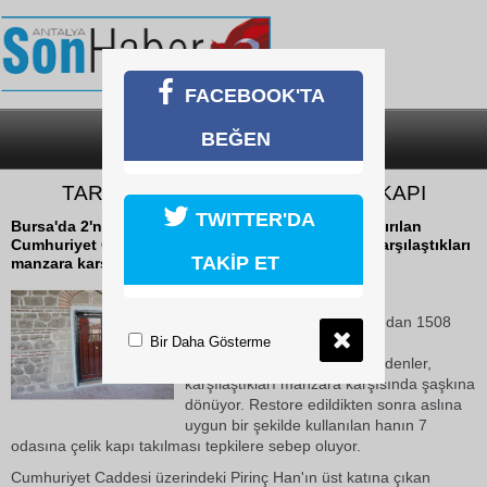
FACEBOOK'TA
BEĞEN
SON DAKİKA
KATEGORİLER
TARİHİ HANDA HER YER ÇELİK KAPI
TWITTER'DA
Bursa'da 2'nci Beyazıt tarafından 1508 yılında yaptırılan
Cumhuriyet Caddesi'ndeki Pirinç Han'a gidenler, karşılaştıkları
TAKİP ET
manzara karşısında şaşkına...
17 Ekim 2018 Çarşamba 12:58
Bursa'da 2'nci Beyazıt tarafından 1508
Bir Daha Gösterme
yılında yaptırılan Cumhuriyet
Caddesi'ndeki Pirinç Han'a gidenler,
karşılaştıkları manzara karşısında şaşkına
dönüyor. Restore edildikten sonra aslına
uygun bir şekilde kullanılan hanın 7
odasına çelik kapı takılması tepkilere sebep oluyor.
Cumhuriyet Caddesi üzerindeki Pirinç Han'ın üst katına çıkan