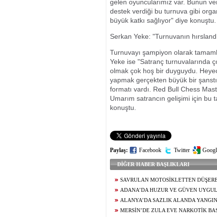
gelen oyuncularımız var. Bunun ver
destek verdiği bu turnuva gibi org
büyük katkı sağlıyor" diye konuştu.
Serkan Yeke: "Turnuvanın hırslandı
Turnuvayı şampiyon olarak tamaml
Yeke ise "Satranç turnuvalarında ç
olmak çok hoş bir duyguydu. Heyec
yapmak gerçekten büyük bir şanstı.
formatı vardı. Red Bull Chess Mast
Umarım satrancın gelişimi için bu
konuştu.
Paylaş:
Facebook
Twitter
Googl
DİĞER HABER BAŞLIKLARI
SAVRULAN MOTOSİKLETTEN DÜŞERE
KALDIRIMA ÇARPAN GENÇ HAYATINI KA
ADANA’DA HUZUR VE GÜVEN UYGUL
ŞAHIS YAKALANDI, 3 MİLYON 924 BİN TL
ALANYA’DA SAZLIK ALANDA YANGI
MERSİN’DE ZULA EVE NARKOTİK BAS