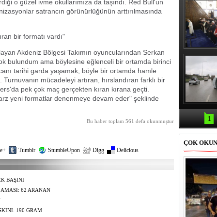
diği o güzel ivme okullarımıza da taşındı. Red Bull'un
anizasyonlar satrancın görünürlüğünün arttırılmasında
ran bir formatı vardı"
ayan Akdeniz Bölgesi Takımın oyuncularından Serkan
Erbaş, Ha
Veli Cam
ok bulundum ama böylesine eğlenceli bir ortamda birinci
teravih 
anı tarihi garda yaşamak, böyle bir ortamda hamle
kıld
 Turnuvanın mücadeleyi artıran, hırslandıran farklı bir
ers'da pek çok maç gerçekten kıran kırana geçti.
 tarz yeni formatlar denenmeye devam eder" şeklinde
Samsun'da
kazası: 
1
Bu haber toplam 561 defa okunmuştur
ÇOK OKU
e+
Tumblr
StumbleUpon
Digg
Delicious
K BAŞINI
YBETTİ
AMASI: 62 ARANAN
 CEZA KESİLDİ
N
KINI: 190 GRAM