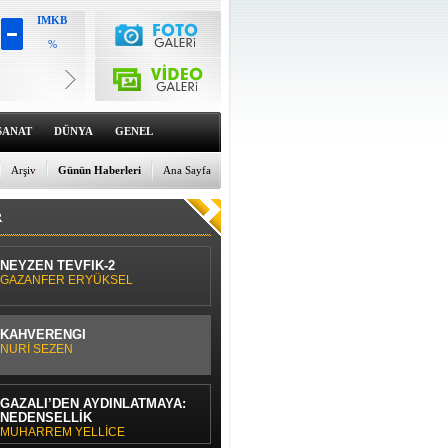
IMKB
%
Altın
6659.71
%0
Dolar
47.6791
SANAT
DÜNYA
GENEL
%0
Euro
55.1258
Arşiv
Günün Haberleri
Ana Sayfa
%0
R
NEYZEN TEVFİK-2
GAZANFER ERYÜKSEL
KAHVERENGİ
NURİ SEZEN
GAZÂLÎ’DEN AYDINLATMAYA:
NEDENSELLİK
MUHARREM YELLİCE