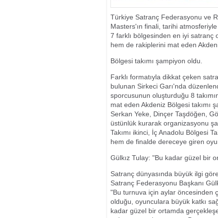
BİN 500 HAK 
Türkiye Satranç Federasyonu ve Re
Masters'ın finali, tarihi atmosferiyl
7 farklı bölgesinden en iyi satran
hem de rakiplerini mat eden Akden
Bölgesi takımı şampiyon oldu.
Farklı formatıyla dikkat çeken satr
bulunan Sirkeci Garı'nda düzenlendi
sporcusunun oluşturduğu 8 takımın
mat eden Akdeniz Bölgesi takımı ş
Serkan Yeke, Dinçer Taşdöğen, Gö
üstünlük kurarak organizasyonu ş
Takımı ikinci, İç Anadolu Bölgesi 
hem de finalde dereceye giren oyunc
Gülkız Tulay: "Bu kadar güzel bir
Satranç dünyasında büyük ilgi gören
Satranç Federasyonu Başkanı Gülkız
"Bu turnuva için aylar öncesinden
olduğu, oyunculara büyük katkı sağ
kadar güzel bir ortamda gerçekleş