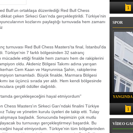
SAHİBİNİN KONUTU BELİRLENDİ
1
d Bull'un ortaklaşa düzenlediği Red Bull Chess
e dikkat çeken Sirkeci Garı'nda gerçekleştirildi. Türkiye'nin
ç oyuncularının kozlarını paylaştığı turnuvada hem zamanı
SPOR
iz
anç turnuvası Red Bull Chess Masters'ta final, İstanbul'da
. Türkiye'nin 7 farklı bölgesinden 32 satranç
 mücadele ettiği finalde hem zamanı hem de rakiplerini
ampiyon oldu. Akdeniz Bölgesi Takımı adına yarışan
kerhan Cem Kaan ve Hayrunnisa Şahin, rakiplerine
ampiyon tamamladı. Büyük finalde, Marmara Bölgesi
Takımı ise üçüncü sırada yer aldı. Hem kendi bölgesinde
ulara çeşitli ödüller dağıtıldı.
 ortamda gerçekleşeceğini hayal etmiyordum"
YANGINDA
KURTARIL
 Chess Masters'ın Sirkeci Garı'ndaki finalini Türkiye
1
 Tulay ve yönetim kurulu üyeleri de takip etti. Tulay
 çalışmaya başladık. Sonucunda hepimizin çok mutlu
layacak bu turnuvayı gerçekleştirmeyi başardık. Bu
VİDEO GA
eceğini hayal etmiyordum. Türkiye'nin tüm bölgelerinden