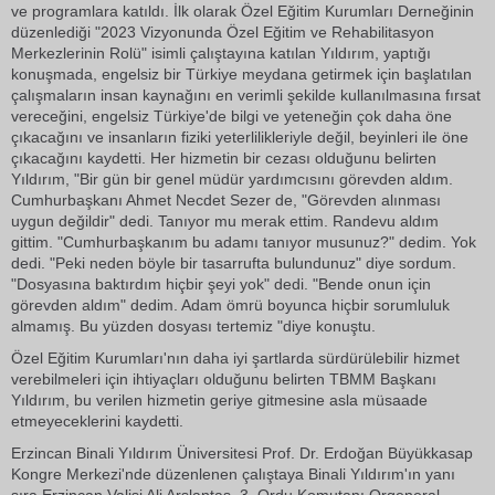
ve programlara katıldı. İlk olarak Özel Eğitim Kurumları Derneğinin
düzenlediği "2023 Vizyonunda Özel Eğitim ve Rehabilitasyon
Merkezlerinin Rolü" isimli çalıştayına katılan Yıldırım, yaptığı
konuşmada, engelsiz bir Türkiye meydana getirmek için başlatılan
çalışmaların insan kaynağını en verimli şekilde kullanılmasına fırsat
vereceğini, engelsiz Türkiye'de bilgi ve yeteneğin çok daha öne
çıkacağını ve insanların fiziki yeterlilikleriyle değil, beyinleri ile öne
çıkacağını kaydetti. Her hizmetin bir cezası olduğunu belirten
Yıldırım, "Bir gün bir genel müdür yardımcısını görevden aldım.
Cumhurbaşkanı Ahmet Necdet Sezer de, "Görevden alınması
uygun değildir" dedi. Tanıyor mu merak ettim. Randevu aldım
gittim. "Cumhurbaşkanım bu adamı tanıyor musunuz?" dedim. Yok
dedi. "Peki neden böyle bir tasarrufta bulundunuz" diye sordum.
"Dosyasına baktırdım hiçbir şeyi yok" dedi. "Bende onun için
görevden aldım" dedim. Adam ömrü boyunca hiçbir sorumluluk
almamış. Bu yüzden dosyası tertemiz "diye konuştu.
Özel Eğitim Kurumları'nın daha iyi şartlarda sürdürülebilir hizmet
verebilmeleri için ihtiyaçları olduğunu belirten TBMM Başkanı
Yıldırım, bu verilen hizmetin geriye gitmesine asla müsaade
etmeyeceklerini kaydetti.
Erzincan Binali Yıldırım Üniversitesi Prof. Dr. Erdoğan Büyükkasap
Kongre Merkezi'nde düzenlenen çalıştaya Binali Yıldırım'ın yanı