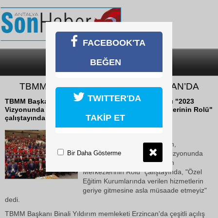
FACEBOOK'TA
BEĞEN
SON DAKİKA
KATEGORİLER
TBMM BAŞKANI YILDIRIM ERZİNCAN’DA
TWITTER'DA
TBMM Başkanı Binali Yıldırım, Erzincan'da katıldığı "2023
Vizyonunda Özel Eğitim ve Rehabilitasyon Merkezlerinin Rolü"
TAKİP ET
çalıştayında, "Özel Eğitim...
20 Ekim 2018 Cumartesi 23:48
TBMM Başkanı Binali Yıldırım,
Bir Daha Gösterme
Erzincan'da katıldığı "2023 Vizyonunda
Özel Eğitim ve Rehabilitasyon
Merkezlerinin Rolü" çalıştayında, "Özel
Eğitim Kurumlarında verilen hizmetlerin
geriye gitmesine asla müsaade etmeyiz"
dedi.
TBMM Başkanı Binali Yıldırım memleketi Erzincan'da çeşitli açılış