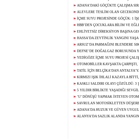
KANALINDA BULUNDU
ADANA’DAKİ GÖÇÜKTE ÇALIŞMA SIR
PARÇASI DÜŞMÜŞ
ALEVLERE TESLİM OLAN GECEKON
HALE GELDİ
İÇME SUYU PROJESİNDE GÖÇÜK: 1 İŞ
KAYBETTİ, 1’İ AĞIR YARALI
HBB’DEN ÇOCUKLARA BİLİM VE EĞL
ETKİNLİKLERİ
EHLİYETSİZ DİREKSİYON BAŞINA GEÇ
BİN TL CEZA ÖDEDİ
HASSA’DA ZEYTİNLİK YANGINI YAŞA
ARSUZ’DA PARMAĞINI BLENDERE SI
YARDIMINA İTFAİYE YETİŞTİ
DEFNE’DE DOĞALGAZ BORUSUNDA Y
ALEVLER YÜKSELDİ
YEDİGÖZE İÇME SUYU PROJESİ ÇAL
MEYDANA GELDİ
OTOMOBİLLER KAVŞAKTA ÇARPIŞTI,
KAMERASINA YANSIDI:1 YARALI
TATİL İÇİN BELÇİKA’DAN ANTALYA’
GENÇ TRAFİK KAZASINDA HAYATINI KAY
KIRMIZI IŞIK İHLALİ KAZAYLA BİTT
SÜRÜCÜSÜ YARALANDI
KASKLI SALDIRI OLAYI ÇÖZÜLDÜ: 3 
TUTUKLANDI
5 YILDIR BİRLİKTE YAŞADIĞI SEVGİL
KAMERADA
’U’ DÖNÜŞÜ YAPMAK İSTEYEN OTOM
MOTOSİKLET OK GİBİ SAPLANDI
SAVRULAN MOTOSİKLETTEN DÜŞERE
KALDIRIMA ÇARPAN GENÇ HAYATINI KA
ADANA’DA HUZUR VE GÜVEN UYGUL
ŞAHIS YAKALANDI, 3 MİLYON 924 BİN TL
ALANYA’DA SAZLIK ALANDA YANGI