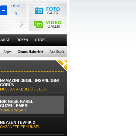
IMKB
%
Altın
6659.71
%0
Dolar
47.6791
SANAT
DÜNYA
GENEL
%0
Euro
55.1258
Arşiv
Günün Haberleri
Ana Sayfa
%0
R
NAMAZINI DEĞİL, İNSANLIĞINI
GÖRÜN
MÜJGAN AKBÜLBÜL ÇELİK
BİR NEŞE KAREL
GÜZELLEMESİ
YUNUS YAŞAR
NEYZEN TEVFİK-2
GAZANFER ERYÜKSEL