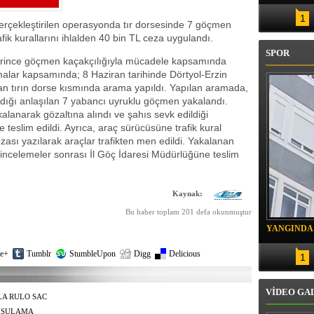
IMINA İTFAİYE YETİŞTİ
1
 gerçekleştirilen operasyonda tır dorsesinde 7 göçmen
fik kurallarını ihlalden 40 bin TL ceza uygulandı.
SPOR
erince göçmen kaçakçılığıyla mücadele kapsamında
şmalar kapsamında; 8 Haziran tarihinde Dörtyol-Erzin
an tırın dorse kısmında arama yapıldı. Yapılan aramada,
adığı anlaşılan 7 yabancı uyruklu göçmen yakalandı.
akalanarak gözaltına alındı ve şahıs sevk edildiği
teslim edildi. Ayrıca, araç sürücüsüne trafik kural
ezası yazılarak araçlar trafikten men edildi. Yakalanan
incelemeler sonrası İl Göç İdaresi Müdürlüğüne teslim
Kaynak:
Bu haber toplam 201 defa okunmuştur
YANGINDA
KURTARIL
e+
Tumblr
StumbleUpon
Digg
Delicious
1
VİDEO GA
LA RULO SAC
 SULAMA