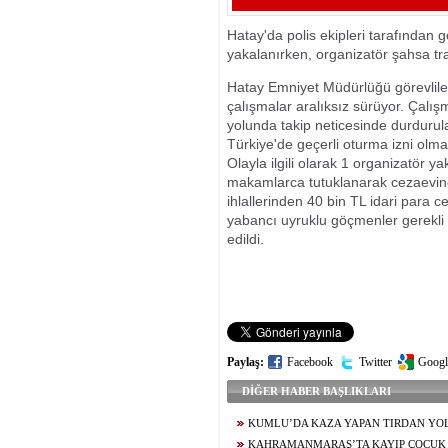
KADININ YARD
Hatay'da polis ekipleri tarafından
yakalanırken, organizatör şahsa tra
Hatay Emniyet Müdürlüğü görevlil
çalışmalar aralıksız sürüyor. Çalı
yolunda takip neticesinde durdurul
Türkiye'de geçerli oturma izni olm
Olayla ilgili olarak 1 organizatör y
makamlarca tutuklanarak cezaevine 
ihlallerinden 40 bin TL idari para c
yabancı uyruklu göçmenler gerekli 
edildi.
Paylaş:
Facebook
Twitter
Googl
DİĞER HABER BAŞLIKLARI
KUMLU’DA KAZA YAPAN TIRDAN YO
DEVRİLDİ
KAHRAMANMARAŞ’TA KAYIP ÇOCUK