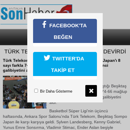
FACEBOOK'TA
BEĞEN
SON DAKİKA
KATEGORİLER
TÜRK TELEKOM EVİNDE BEŞİKTAŞ’I DEVİRDİ
TWITTER'DA
Türk Telekom, evinde karşılaştığı Beşiktaş Sompo Japan'ı 8
sayı farkla 74-66 mağlup ederek, Süper Lig'deki ikinci
TAKİP ET
galibiyetini aldı.
22 Ekim 2018 Pazartesi 09:43
Türk Telekom, evinde karşılaştığı Beşiktaş
Bir Daha Gösterme
Sompo Japan'ı 8 sayı farkla 74-66 mağlup
ederek, Süper Lig'deki ikinci galibiyetini
aldı.
Basketbol Süper Ligi'nin üçüncü
haftasında, Ankara Spor Salonu'nda Türk Telekom, Beşiktaş Sompo
Japan ile karşı karşıya geldi. Sylven Landesberg, Kenny Gabriel,
Yunus Emre Sonsırma, Vladimir Stimac, Ender Aslan beşiyle