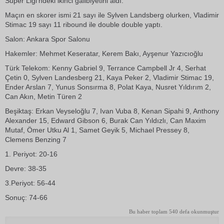
Süper Ligi'ndeki ikinci galibiyetini aldı.
Maçın en skorer ismi 21 sayı ile Sylven Landsberg olurken, Vladimir
Stimac 19 sayı 11 ribound ile double double yaptı.
Salon: Ankara Spor Salonu
Hakemler: Mehmet Keseratar, Kerem Bakı, Ayşenur Yazıcıoğlu
Türk Telekom: Kenny Gabriel 9, Terrance Campbell Jr 4, Serhat
Çetin 0, Sylven Landesberg 21, Kaya Peker 2, Vladimir Stimac 19,
Ender Arslan 7, Yunus Sonsırma 8, Polat Kaya, Nusret Yıldırım 2,
Can Akın, Metin Türen 2
Beşiktaş: Erkan Veyseloğlu 7, Ivan Vuba 8, Kenan Sipahi 9, Anthony
Alexander 15, Edward Gibson 6, Burak Can Yıldızlı, Can Maxim
Mutaf, Ömer Utku Al 1, Samet Geyik 5, Michael Pressey 8,
Clemens Benzing 7
1. Periyot: 20-16
Devre: 38-35
3.Periyot: 56-44
Sonuç: 74-66
Bu haber toplam 540 defa okunmuştur