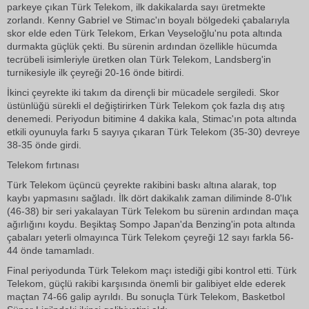
parkeye çıkan Türk Telekom, ilk dakikalarda sayı üretmekte
zorlandı. Kenny Gabriel ve Stimac'ın boyalı bölgedeki çabalarıyla
skor elde eden Türk Telekom, Erkan Veyseloğlu'nu pota altında
durmakta güçlük çekti. Bu sürenin ardından özellikle hücumda
tecrübeli isimleriyle üretken olan Türk Telekom, Landsberg'in
turnikesiyle ilk çeyreği 20-16 önde bitirdi.
İkinci çeyrekte iki takım da dirençli bir mücadele sergiledi. Skor
üstünlüğü sürekli el değiştirirken Türk Telekom çok fazla dış atış
denemedi. Periyodun bitimine 4 dakika kala, Stimac'ın pota altında
etkili oyunuyla farkı 5 sayıya çıkaran Türk Telekom (35-30) devreye
38-35 önde girdi.
Telekom fırtınası
Türk Telekom üçüncü çeyrekte rakibini baskı altına alarak, top
kaybı yapmasını sağladı. İlk dört dakikalık zaman diliminde 8-0'lık
(46-38) bir seri yakalayan Türk Telekom bu sürenin ardından maça
ağırlığını koydu. Beşiktaş Sompo Japan'da Benzing'in pota altında
çabaları yeterli olmayınca Türk Telekom çeyreği 12 sayı farkla 56-
44 önde tamamladı.
Final periyodunda Türk Telekom maçı istediği gibi kontrol etti. Türk
Telekom, güçlü rakibi karşısında önemli bir galibiyet elde ederek
maçtan 74-66 galip ayrıldı. Bu sonuçla Türk Telekom, Basketbol