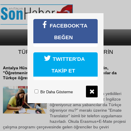
FACEBOOK'TA
BEĞEN
SON DAKİKA
KATEGORİLER
TÜRK VE YABANCI ÖĞRENCİLERİN
ELEKTRONİK ARKADAŞLIĞI
TWITTER'DA
Antalya Hüseyin Ak Ortaokulu yetkilileri öğrencilerin,
TAKİP ET
"Öğretmenim biz İngilizce öğreniyoruz ama yabancılar da
Türkçe öğreniyor mu?" merakı üzerine...
17 Ekim 2018 Çarşamba 10:23
Bir Daha Gösterme
Antalya Hüseyin Ak Ortaokulu yetkilileri
öğrencilerin, "Öğretmenim biz İngilizce
öğreniyoruz ama yabancılar da Türkçe
öğreniyor mu?" merakı üzerine "Emate
Translator" isimli bir telefon uygulaması
hazırladı. Okula Erasmus+E-Mate projesi
çalışma programı çerçevesinde gelen öğrenciler bu çeviri