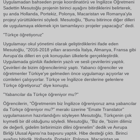
Uygulamadan bahseden proje koordinatörü ve İngilizce Öğretmeni
Sadettin Mesutoğlu projenin birinci ayağını bitirdiklerini belirterek,
şu anda Hollanda, Portekiz, Polonya, Macaristan ve Romanya'yla
projeyi yürüttüklerini söyledi. Mesutoğlu, "Bunu bitirince diğer dilleri
de uygulamaya eklemek için tamamlayıcı projeler yapacağız" dedi.
"Türkçe öğretiyoruz"
Uygulamayı okul yönetimi olarak geliştirdiklerini ifade eden
Mesutoğlu, "2016-2018 yılları arasında İtalya, Almanya, Fransa gibi
Avrupa'da dilleri en çok konuşulan ülkelerle gerçekleştirdik.
Uygulamada günlük ifadelerin yazılı ve sesli çevirilerini yaptık.
Çevirileri de bizim öğrencilerimiz yaptı. Yabancı öğrenciler ve
öğretmenler Türkiye'ye gelmeden önce uygulamayı açıyorlar ve
cümleleri çalışıyorlar. Türkçe ve İngilizce derslerine gelenlere
Türkçe öğretiyoruz" diye konuştu.
"Yabancılar da Türkçe öğreniyor mu?"
Öğrencilerin, "Öğretmenim biz İngilizce öğreniyoruz ama yabancılar
da Türkçe öğreniyor mu?" merakı üzerine "Emate Translator"
uygulamasının hazırlandığını söyleyen Mesutoğlu, Türkçenin çok
kıymetli bir dil olduğunu söyledi. Mesutoğlu, "Biz de, "bizim dilimiz
de değerli, gidelim birbirimizin dilini öğrenelim" dedik ve Avrupa
Birliği Ulusal Ajansı'na başvuru yaptık. Hibe desteği çıktı. Birinci
ayağını bitirdik. Hollanda, Portekiz, Polonya, Macaristan ve