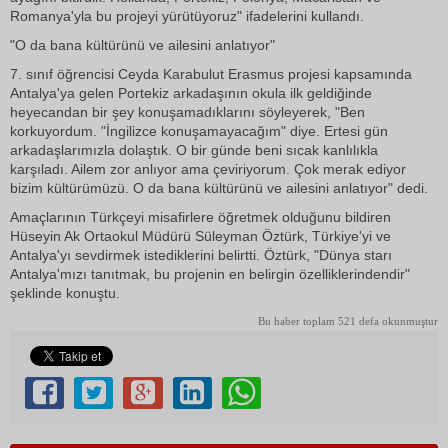
Romanya'yla bu projeyi yürütüyoruz" ifadelerini kullandı.
"O da bana kültürünü ve ailesini anlatıyor"
7. sınıf öğrencisi Ceyda Karabulut Erasmus projesi kapsamında
Antalya'ya gelen Portekiz arkadaşının okula ilk geldiğinde
heyecandan bir şey konuşamadıklarını söyleyerek, "Ben
korkuyordum. "İngilizce konuşamayacağım" diye. Ertesi gün
arkadaşlarımızla dolaştık. O bir günde beni sıcak kanlılıkla
karşıladı. Ailem zor anlıyor ama çeviriyorum. Çok merak ediyor
bizim kültürümüzü. O da bana kültürünü ve ailesini anlatıyor" dedi.
Amaçlarının Türkçeyi misafirlere öğretmek olduğunu bildiren
Hüseyin Ak Ortaokul Müdürü Süleyman Öztürk, Türkiye'yi ve
Antalya'yı sevdirmek istediklerini belirtti. Öztürk, "Dünya starı
Antalya'mızı tanıtmak, bu projenin en belirgin özelliklerindendir"
şeklinde konuştu.
Bu haber toplam 521 defa okunmuştur