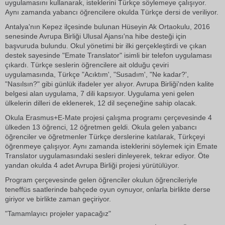
uygulamasını kullanarak, isteklerini Türkçe söylemeye çalışıyor.
Aynı zamanda yabancı öğrencilere okulda Türkçe dersi de veriliyor.
Antalya'nın Kepez ilçesinde bulunan Hüseyin Ak Ortaokulu, 2016
senesinde Avrupa Birliği Ulusal Ajansı'na hibe desteği için
başvuruda bulundu. Okul yönetimi bir ilki gerçekleştirdi ve çıkan
destek sayesinde "Emate Translator" isimli bir telefon uygulaması
çıkardı. Türkçe seslerin öğrencilere ait olduğu çeviri
uygulamasında, Türkçe "Acıktım', "Susadım', "Ne kadar?',
"Nasılsın?" gibi günlük ifadeler yer alıyor. Avrupa Birliği'nden kalite
belgesi alan uygulama, 7 dili kapsıyor. Uygulama yeni gelen
ülkelerin dilleri de eklenerek, 12 dil seçeneğine sahip olacak.
Okula Erasmus+E-Mate projesi çalışma programı çerçevesinde 4
ülkeden 13 öğrenci, 12 öğretmen geldi. Okula gelen yabancı
öğrenciler ve öğretmenler Türkçe derslerine katılarak, Türkçeyi
öğrenmeye çalışıyor. Aynı zamanda isteklerini söylemek için Emate
Translator uygulamasındaki sesleri dinleyerek, tekrar ediyor. Öte
yandan okulda 4 adet Avrupa Birliği projesi yürütülüyor.
Program çerçevesinde gelen öğrenciler okulun öğrencileriyle
teneffüs saatlerinde bahçede oyun oynuyor, onlarla birlikte derse
giriyor ve birlikte zaman geçiriyor.
"Tamamlayıcı projeler yapacağız"