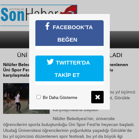
FACEBOOK'TA
BEĞEN
SON DAKİKA
KATEGORİLER
ÜNİ SPOR FEST HEYECANI BAŞLADI
TWITTER'DA
Nilüfer Belediyesi tarafından bu yıl üçüncü kez düzenlenen
Üni Spor Fest, Görükle Spor Parkı'nda heyecan dolu
TAKİP ET
karşılaşmalarla başladı.
17 Ekim 2018 Çarşamba 14:58
Nilüfer Belediyesi tarafından bu yıl üçüncü
Bir Daha Gösterme
kez düzenlenen Üni Spor Fest, Görükle
Spor Parkı'nda heyecan dolu
karşılaşmalarla başladı.
Nilüfer Belediyesi'nin, üniversite
öğrencilerini sporla buluşturduğu Üni Spor Fest'te heyecan başladı.
Uludağ Üniversitesi öğrencilerinin yoğunlukta yaşadığı Görükle'de
bu yıl üçüncüsü düzenlenen spor festivali, bu yıl da büyük ilgi