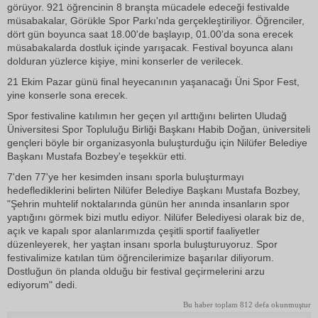
görüyor. 921 öğrencinin 8 branşta mücadele edeceği festivalde
müsabakalar, Görükle Spor Parkı'nda gerçekleştiriliyor. Öğrenciler,
dört gün boyunca saat 18.00'de başlayıp, 01.00'da sona erecek
müsabakalarda dostluk içinde yarışacak. Festival boyunca alanı
dolduran yüzlerce kişiye, mini konserler de verilecek.
21 Ekim Pazar günü final heyecanının yaşanacağı Üni Spor Fest,
yine konserle sona erecek.
Spor festivaline katılımın her geçen yıl arttığını belirten Uludağ
Üniversitesi Spor Topluluğu Birliği Başkanı Habib Doğan, üniversiteli
gençleri böyle bir organizasyonla buluşturduğu için Nilüfer Belediye
Başkanı Mustafa Bozbey'e teşekkür etti.
7'den 77'ye her kesimden insanı sporla buluşturmayı
hedeflediklerini belirten Nilüfer Belediye Başkanı Mustafa Bozbey,
"Şehrin muhtelif noktalarında günün her anında insanların spor
yaptığını görmek bizi mutlu ediyor. Nilüfer Belediyesi olarak biz de,
açık ve kapalı spor alanlarımızda çeşitli sportif faaliyetler
düzenleyerek, her yaştan insanı sporla buluşturuyoruz. Spor
festivalimize katılan tüm öğrencilerimize başarılar diliyorum.
Dostluğun ön planda olduğu bir festival geçirmelerini arzu
ediyorum" dedi.
Bu haber toplam 812 defa okunmuştur