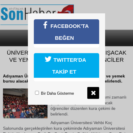
FACEBOOK'TA
BEĞEN
SON DAKİKA
KATEGORİLER
ÜNİVERSİTEDE KISMİ ZAMANLI ÇALIŞACAK
VE YEMEK BURSU ALACAK ÖĞRENCİLER
TWITTER'DA
BELİRLENDİ
TAKİP ET
Adıyaman Üniversitesinde kısmi zamanlı çalışacak ve yemek
bursu alacak öğrenciler düzenlen kura çekimi ile belirlendi.
26 Ekim 2018 Cuma 16:03
Bir Daha Gösterme
Adıyaman Üniversitesinde kısmi zamanlı
çalışacak ve yemek bursu alacak
öğrenciler düzenlen kura çekimi ile
belirlendi.
Adıyaman Üniversitesi Vehbi Koç
Salonunda gerçekleştirilen kura çekiminde Adıyaman Üniversitesi