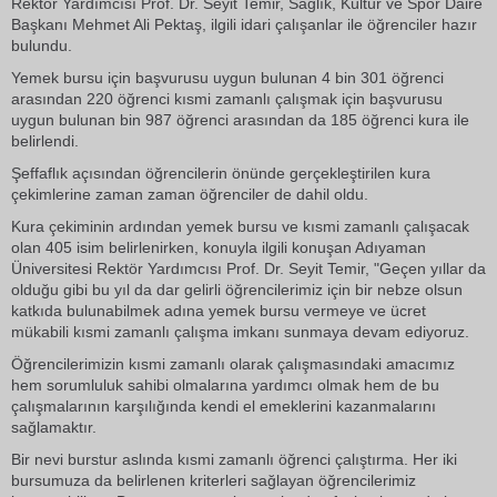
Rektör Yardımcısı Prof. Dr. Seyit Temir, Sağlık, Kültür ve Spor Daire
Başkanı Mehmet Ali Pektaş, ilgili idari çalışanlar ile öğrenciler hazır
bulundu.
Yemek bursu için başvurusu uygun bulunan 4 bin 301 öğrenci
arasından 220 öğrenci kısmi zamanlı çalışmak için başvurusu
uygun bulunan bin 987 öğrenci arasından da 185 öğrenci kura ile
belirlendi.
Şeffaflık açısından öğrencilerin önünde gerçekleştirilen kura
çekimlerine zaman zaman öğrenciler de dahil oldu.
Kura çekiminin ardından yemek bursu ve kısmi zamanlı çalışacak
olan 405 isim belirlenirken, konuyla ilgili konuşan Adıyaman
Üniversitesi Rektör Yardımcısı Prof. Dr. Seyit Temir, "Geçen yıllar da
olduğu gibi bu yıl da dar gelirli öğrencilerimiz için bir nebze olsun
katkıda bulunabilmek adına yemek bursu vermeye ve ücret
mükabili kısmi zamanlı çalışma imkanı sunmaya devam ediyoruz.
Öğrencilerimizin kısmi zamanlı olarak çalışmasındaki amacımız
hem sorumluluk sahibi olmalarına yardımcı olmak hem de bu
çalışmalarının karşılığında kendi el emeklerini kazanmalarını
sağlamaktır.
Bir nevi burstur aslında kısmi zamanlı öğrenci çalıştırma. Her iki
bursumuza da belirlenen kriterleri sağlayan öğrencilerimiz