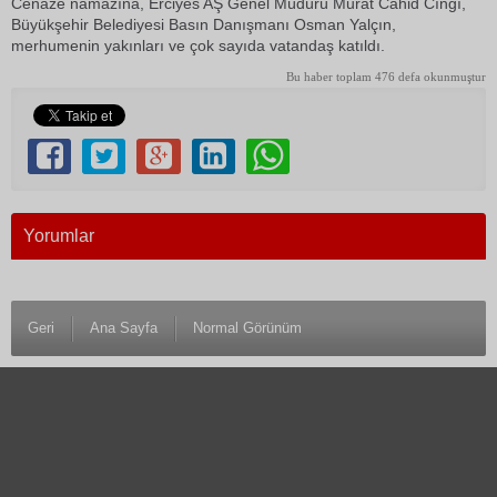
Cenaze namazına, Erciyes AŞ Genel Müdürü Murat Cahid Cıngı,
Büyükşehir Belediyesi Basın Danışmanı Osman Yalçın,
merhumenin yakınları ve çok sayıda vatandaş katıldı.
Bu haber toplam 476 defa okunmuştur
Yorumlar
Geri
Ana Sayfa
Normal Görünüm
© 1983 Antalya Son Haber