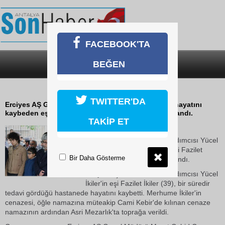
FACEBOOK'TA
BEĞEN
SON DAKİKA
KATEGORİLER
YÜCEL İKİLER’İN ACI GÜNÜ
TWITTER'DA
Erciyes AŞ Genel Müdür Yardımcısı Yücel İkiler'in hayatını
kaybeden eşi Fazilet İkiler, son yolculuğuna uğurlandı.
TAKİP ET
25 Ekim 2018 Perşembe 13:43
Erciyes AŞ Genel Müdür Yardımcısı Yücel
İkiler'in hayatını kaybeden eşi Fazilet
Bir Daha Gösterme
İkiler, son yolculuğuna uğurlandı.
Erciyes AŞ Genel Müdür Yardımcısı Yücel
İkiler'in eşi Fazilet İkiler (39), bir süredir
tedavi gördüğü hastanede hayatını kaybetti. Merhume İkiler'in
cenazesi, öğle namazına müteakip Cami Kebir'de kılınan cenaze
namazının ardından Asri Mezarlık'ta toprağa verildi.