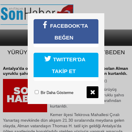
FACEBOOK'TA
BEĞEN
SON DAKİKA
KATEGORİLER
YÜRÜYÜŞ SIRASINDA YOLUNU KAYBEDEN
TURİSTİ AFAD KURTARDI
TWITTER'DA
Antalya'da ormanlık alanda yürüyüş yaparken kaybolan Alman
TAKİP ET
uyruklu şahıs AFAD ve Jandarma ekipleri tarafından kurtarıldı.
06 Haziran 2026 Cumartesi 10:03
Antalya'da ormanlık alanda yürüyüş
Bir Daha Gösterme
yaparken kaybolan Alman uyruklu şahıs
AFAD ve Jandarma ekipleri tarafından
kurtarıldı.
Kemer ilçesi Tekirova Mahallesi Çıralı
Yanartaş mevkiinde dün akşam 21.30 sıralarında meydana gelen
olayda, Alman vatandaşın Thomas H. tatil için geldiği Antalya'da
öğlen saatlerinde konakladığı otelden yürüyüş yapmak amacıyla