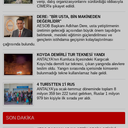
verip, dalış organizasyonlarını sürdürdüğü iddiasıyla
CİMER'e şikayet edildi.
DERE: "BİR USTA, BİN MAKİNEDEN
DEĞERLİDİR"
AESOB Başkanı Adlıhan Dere, usta yetiştirmenin
üretimin geleceği açısından büyük önem taşıdığını
belirterek, mesleki eğitimin güçlendirilmesi ve
gençlerin istihdama geçişinin kolaylaştırılması
çağrısında bulundu.
KOYDA DEMİRLİ TUR TEKNESİ YANDI
ANTALYA'nın Kumluca ilçesindeki Kargıcak
Koyu’nda demirli tur teknesi, çıkan yangında alevlere
teslim oldu. Yangın sırasında içerisinde kimsenin
bulunmadığı tekne kullanılamaz hale geldi.
4 TURİSTTEN 1'İ RUS
ANTALYA'ya ocak-temmuz döneminde toplam 8
milyon 359 bin 222 turist gelirken, Ruslar 1 milyon
979 bin kişiyle ilk sırada yer aldı.
SON DAKİKA