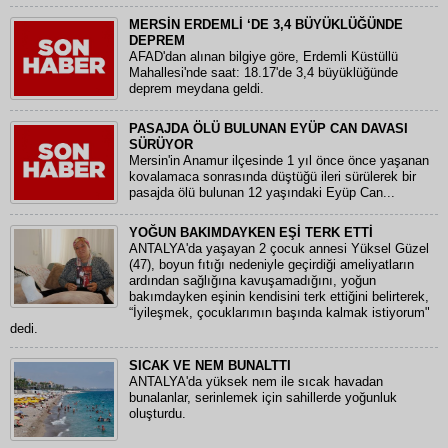
MERSİN ERDEMLİ ‘DE 3,4 BÜYÜKLÜĞÜNDE
DEPREM
AFAD'dan alınan bilgiye göre, Erdemli Küstüllü
Mahallesi'nde saat: 18.17'de 3,4 büyüklüğünde
deprem meydana geldi.
PASAJDA ÖLÜ BULUNAN EYÜP CAN DAVASI
SÜRÜYOR
Mersin'in Anamur ilçesinde 1 yıl önce önce yaşanan
kovalamaca sonrasında düştüğü ileri sürülerek bir
pasajda ölü bulunan 12 yaşındaki Eyüp Can...
YOĞUN BAKIMDAYKEN EŞİ TERK ETTİ
ANTALYA'da yaşayan 2 çocuk annesi Yüksel Güzel
(47), boyun fıtığı nedeniyle geçirdiği ameliyatların
ardından sağlığına kavuşamadığını, yoğun
bakımdayken eşinin kendisini terk ettiğini belirterek,
“İyileşmek, çocuklarımın başında kalmak istiyorum"
dedi.
SICAK VE NEM BUNALTTI
ANTALYA'da yüksek nem ile sıcak havadan
bunalanlar, serinlemek için sahillerde yoğunluk
oluşturdu.