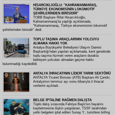
HİSARCIKLIOĞLU: "KAHRAMANMARAŞ,
TÜRKİYE EKONOMİSİNİN LOKOMOTİF
ŞEHİRLERİNDEN BİRİSİDİR"
TOBB Başkanı Rifat Hisarcıklıoğlu,
Kahramanmaraş'ta yaptığı açıklamada,
"Kahramanmaraş, Türkiye ekonomisinin lokomotif
şehirlerinden birisidir" dedi.
TOPLU TAŞIMA ARAÇLARININ YOLCUYU
ALMAMA HAKKI YOK
Antalya Büyükşehir Belediyesi Ulaşım Dairesi
Başkanlığı'ndan yapılan açıklamada, kent genelinde
toplu taşıma hizmeti veren araçların durakta
bekleyen yolcuları almadan geçme hakkı
bulunmadığı kaydedildi.
ANTALYA İHRACATININ LİDERİ TARIM SEKTÖRÜ
ANTALYA Ticaret Borsası (ATB) Başkanı Ali Çandır,
Antalya'nın temmuz ayı sonu itibarıyla il ihracat
verilerini açıkladı.
BELGE İPTALİNE RAĞMEN DALIŞTA
Tüplü dalış sırasında Fahriye Başlı'nın hayatını
kaybetmesine ilişkin yargılanan, TSSF tarafından
yetki belgeleri iptal edilen Sunay Y., turistlere brifing