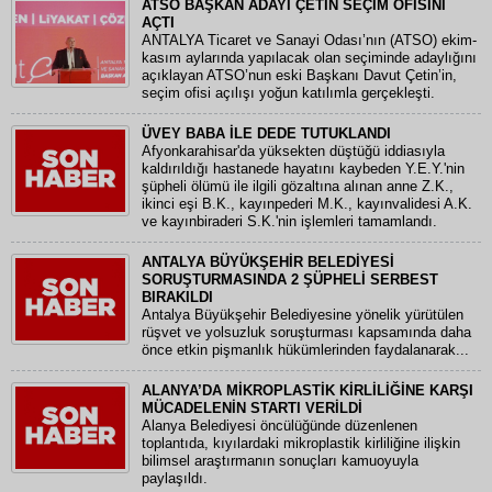
ATSO BAŞKAN ADAYI ÇETİN SEÇİM OFİSİNİ
AÇTI
ANTALYA Ticaret ve Sanayi Odası’nın (ATSO) ekim-
kasım aylarında yapılacak olan seçiminde adaylığını
açıklayan ATSO’nun eski Başkanı Davut Çetin’in,
seçim ofisi açılışı yoğun katılımla gerçekleşti.
ÜVEY BABA İLE DEDE TUTUKLANDI
Afyonkarahisar'da yüksekten düştüğü iddiasıyla
kaldırıldığı hastanede hayatını kaybeden Y.E.Y.'nin
şüpheli ölümü ile ilgili gözaltına alınan anne Z.K.,
ikinci eşi B.K., kayınpederi M.K., kayınvalidesi A.K.
ve kayınbiraderi S.K.'nin işlemleri tamamlandı.
ANTALYA BÜYÜKŞEHİR BELEDİYESİ
SORUŞTURMASINDA 2 ŞÜPHELİ SERBEST
BIRAKILDI
Antalya Büyükşehir Belediyesine yönelik yürütülen
rüşvet ve yolsuzluk soruşturması kapsamında daha
önce etkin pişmanlık hükümlerinden faydalanarak...
ALANYA’DA MİKROPLASTİK KİRLİLİĞİNE KARŞI
MÜCADELENİN STARTI VERİLDİ
Alanya Belediyesi öncülüğünde düzenlenen
toplantıda, kıyılardaki mikroplastik kirliliğine ilişkin
bilimsel araştırmanın sonuçları kamuoyuyla
paylaşıldı.