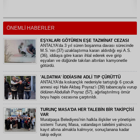
AYDINLATMAYA:
NEDENSELLİK
ÖNEMLİ HABERLER
EŞYALARI GÖTÜREN EŞE TAZMİNAT CEZASI
ANTALYA’da 3 yıl süren boşanma davası sürecinde
M.S.’nin (37) uzaklaştırma kararı aldırdığı eşi A.S.
(36), iddiaya göre kararı ihlal ederek eve girip
eşyaları ve düğünde takılan altınları kamyonetle
götürdü.
'ALDATMA' İDDİASINI ADLİ TIP ÇÜRÜTTÜ
ANTALYA'da kıskançlık nedeniyle tartıştığı 6 çocuk
annesi eşi Hale Akbaş Poyraz'ı (39) tabancayla vurup
öldüren Abdullah Poyraz (57), ağırlaştırılmış ömür
boyu hapis cezasına çarptırıldı.
TURUNÇ MASA'DA HER TALEBİN BİR TAKİPÇİSİ
VAR
Muratpaşa Belediyesi'nin halkla ilişkiler ve yönetişim
sistemi Turunç Masa, vatandaşın talebini yalnızca
kayıt altına almakla kalmıyor, sonuçlanana kadar
takip ediyor.