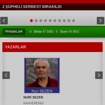
2 ŞÜPHELİ SERBEST BIRAKILDI
Dolar
47.5892
Euro
54.9552
Altın
6499.89
BIST
13798.82
YAZARLAR
NURİ SEZEN
MUHARREM YELLİCE
KAHVERENGİ
GAZÂLÎ’DEN