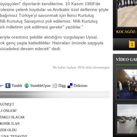
üyüşçüleri" diyorlardı kendilerine. 10 Kasım 1968'de
olesine çelenk koydular ve Anıtkabir özel defterine şöyle
bağımsız Türkiye'yi savunmak için İkinci Kurtuluş
lli Kurtuluş Savaşımız yok edilemez. Milli Kurtuluş
k milletinin yok edilmesi gerekir" yazdılar."
KOCAGÖZ:
eriyle orantısız şekilde alındığını vurgulayan Uysal,
SORUMLU
çok genç yaşta katledildiler. Hatıraları önünde saygıyla
1
mücadelesi devam edecek" dedi.
VİDEO GA
Bu haber toplam 3016 defa okunmuştur
e+
Tumblr
StumbleUpon
Digg
Delicious
Erbaş, Ha
GÜNEŞ’İ
Veli Cam
Lİ ÖNLEM!
teravih 
kıld
ATAKLI OLACAK
RONİK İLAN
ULAMA KODU SİSTEMİ
ZER OLDU
LUNA' TEDAVİYE