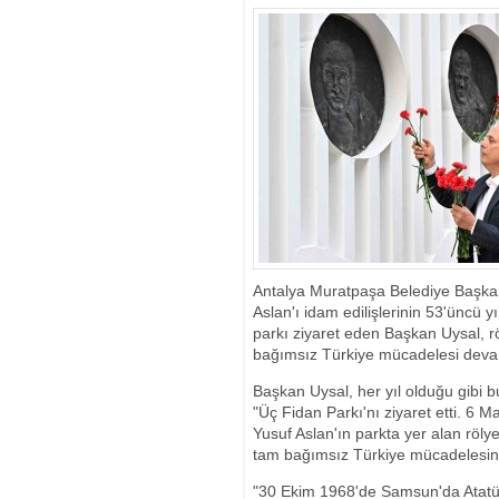
Antalya Muratpaşa Belediye Başkan
Aslan'ı idam edilişlerinin 53'üncü
parkı ziyaret eden Başkan Uysal, rö
bağımsız Türkiye mücadelesi deva
Başkan Uysal, her yıl olduğu gibi b
"Üç Fidan Parkı'nı ziyaret etti. 6
Yusuf Aslan'ın parkta yer alan röly
tam bağımsız Türkiye mücadelesini
"30 Ekim 1968'de Samsun'da Atatürk