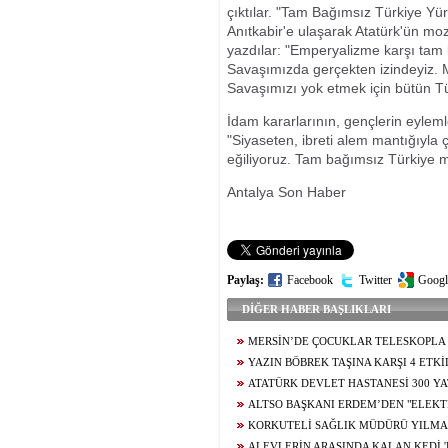
çıktılar. "Tam Bağımsız Türkiye Yür
Anıtkabir'e ulaşarak Atatürk'ün moz
yazdılar: "Emperyalizme karşı tam 
Savaşımızda gerçekten izindeyiz. Mi
Savaşımızı yok etmek için bütün Tür
İdam kararlarının, gençlerin eyleml
"Siyaseten, ibreti alem mantığıyla 
eğiliyoruz. Tam bağımsız Türkiye 
Antalya Son Haber
Paylaş:
Facebook
Twitter
Googl
DİĞER HABER BAŞLIKLARI
MERSİN’DE ÇOCUKLAR TELESKOPLA 
GÖZLEMLEDİ
YAZIN BÖBREK TAŞINA KARŞI 4 ETKİ
ATATÜRK DEVLET HASTANESİ 300 Y
ALTSO BAŞKANI ERDEM’DEN "ELEKT
DOĞRULAMA SİSTEMİ" ÇAĞRISI: "DOĞR
KORKUTELİ SAĞLIK MÜDÜRÜ YILMA
GETİRİLMELİ"
ALEVLERİN ARASINDA KALAN KEDİ '