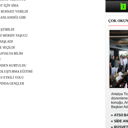
Samsun'da
kazası: 
 İÇİN SİHA
1
' RUHSATI VERİLDİ
ANLANDIĞI GİBİ
ÇOK OKU
ŞTİRİLDİ
Sİ MERSİN TAŞUCU
BAŞLADI
E SEÇİLDİ
ANTALYA BİLİM
U
İNDEN KURTULDU
 OLUŞTURMA EĞİTİMİ
0 ETKİLİ YOLU
PINDA GENÇLER
Antalya Tic
düzenlenen
konuğu, An
Başkan Ada
ATSO BA
KONUĞ
SİDE A
ÇOCUĞA
RÜŞVET