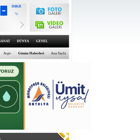
IMKB
%
Altın
6494.84
%0.22
Dolar
47.6091
SANAT
DÜNYA
GENEL
%0.07
Euro
54.8224
Arşiv
Günün Haberleri
Ana Sayfa
%-0.05
R