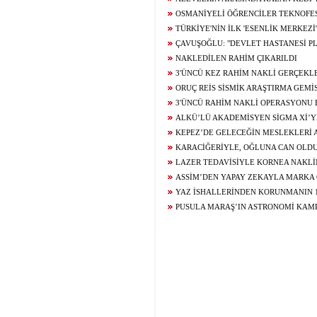
ALINDI
OSMANİYELİ ÖĞRENCİLER TEKNOFEST
GELİŞTİRİYOR
TÜRKİYE'NİN İLK 'ESENLİK MERKEZİ
ÇAVUŞOĞLU: "DEVLET HASTANESİ PL
İLERLİYOR"
NAKLEDİLEN RAHİM ÇIKARILDI
3'ÜNCÜ KEZ RAHİM NAKLİ GERÇEKLE
ORUÇ REİS SİSMİK ARAŞTIRMA GEMİ
AÇIKLARINA DEMİRLEDİ
3'ÜNCÜ RAHİM NAKLİ OPERASYONU 
ALKÜ’LÜ AKADEMİSYEN SİGMA Xİ’Y
KEPEZ’DE GELECEĞİN MESLEKLERİ 
MERKEZİ’NDE KONUŞULUYOR
KARACİĞERİYLE, OĞLUNA CAN OLD
LAZER TEDAVİSİYLE KORNEA NAKL
ASSİM’DEN YAPAY ZEKAYLA MARKA
YAZ İSHALLERİNDEN KORUNMANIN 1
PUSULA MARAŞ’IN ASTRONOMİ KAM
BİLİMLE BULUŞTU