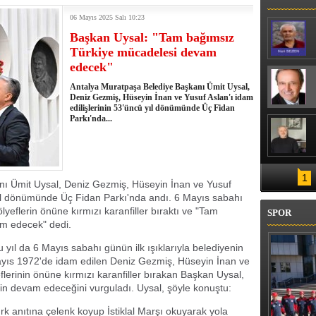
06 Mayıs 2025 Salı 10:23
Başkan Uysal: "Tam bağımsız
Türkiye mücadelesi devam
edecek"
Antalya Muratpaşa Belediye Başkanı Ümit Uysal,
Deniz Gezmiş, Hüseyin İnan ve Yusuf Aslan'ı idam
edilişlerinin 53'üncü yıl dönümünde Üç Fidan
Parkı'nda...
1
ı Ümit Uysal, Deniz Gezmiş, Hüseyin İnan ve Yusuf
 yıl dönümünde Üç Fidan Parkı'nda andı. 6 Mayıs sabahı
lyeflerin önüne kırmızı karanfiller bıraktı ve "Tam
SPOR
m edecek" dedi.
u yıl da 6 Mayıs sabahı günün ilk ışıklarıyla belediyenin
 Mayıs 1972'de idam edilen Deniz Gezmiş, Hüseyin İnan ve
eflerinin önüne kırmızı karanfiller bırakan Başkan Uysal,
n devam edeceğini vurguladı. Uysal, şöyle konuştu:
 anıtına çelenk koyup İstiklal Marşı okuyarak yola