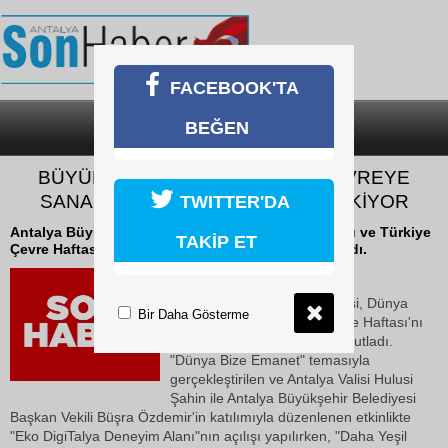
FACEBOOK'TA
BEĞEN
SON DAKİKA
KATEGORİLER
BÜYÜKŞEHİR COP31 ÖNCESİ ÇEVREYE
SANAL GERÇEKLİKLE DİKKAT ÇEKİYOR
TWITTER'DA
Antalya Büyükşehir Belediyesi, Dünya Çevre Günü ve Türkiye
TAKİP ET
Çevre Haftası'nı geniş kapsamlı bir etkinlikle kutladı.
09 Haziran 2026 Salı 15:48
Antalya Büyükşehir Belediyesi, Dünya
Bir Daha Gösterme
Çevre Günü ve Türkiye Çevre Haftası'nı
geniş kapsamlı bir etkinlikle kutladı.
"Dünya Bize Emanet" temasıyla
gerçekleştirilen ve Antalya Valisi Hulusi
Şahin ile Antalya Büyükşehir Belediyesi
Başkan Vekili Büşra Özdemir'in katılımıyla düzenlenen etkinlikte
"Eko DigiTalya Deneyim Alanı"nın açılışı yapılırken, "Daha Yeşil