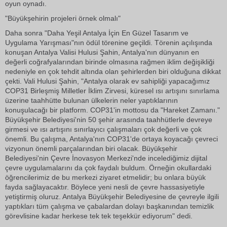
oyun oynadı.
"Büyükşehirin projeleri örnek olmalı"
Daha sonra "Daha Yeşil Antalya İçin En Güzel Tasarım ve
Uygulama Yarışması"nın ödül törenine geçildi. Törenin açılışında
konuşan Antalya Valisi Hulusi Şahin, Antalya'nın dünyanın en
değerli coğrafyalarından birinde olmasına rağmen iklim değişikliği
nedeniyle en çok tehdit altında olan şehirlerden biri olduğuna dikkat
çekti. Vali Hulusi Şahin, "Antalya olarak ev sahipliği yapacağımız
COP31 Birleşmiş Milletler İklim Zirvesi, küresel ısı artışını sınırlama
üzerine taahhütte bulunan ülkelerin neler yaptıklarının
konuşulacağı bir platform. COP31'in mottosu da "Hareket Zamanı."
Büyükşehir Belediyesi'nin 50 şehir arasında taahhütlerle devreye
girmesi ve ısı artışını sınırlayıcı çalışmaları çok değerli ve çok
önemli. Bu çalışma, Antalya'nın COP31'de ortaya koyacağı çevreci
vizyonun önemli parçalarından biri olacak. Büyükşehir
Belediyesi'nin Çevre İnovasyon Merkezi'nde incelediğimiz dijital
çevre uygulamalarını da çok faydalı buldum. Örneğin okullardaki
öğrencilerimiz de bu merkezi ziyaret etmelidir; bu onlara büyük
fayda sağlayacaktır. Böylece yeni nesli de çevre hassasiyetiyle
yetiştirmiş oluruz. Antalya Büyükşehir Belediyesine de çevreyle ilgili
yaptıkları tüm çalışma ve çabalardan dolayı başkanından temizlik
görevlisine kadar herkese tek tek teşekkür ediyorum" dedi.