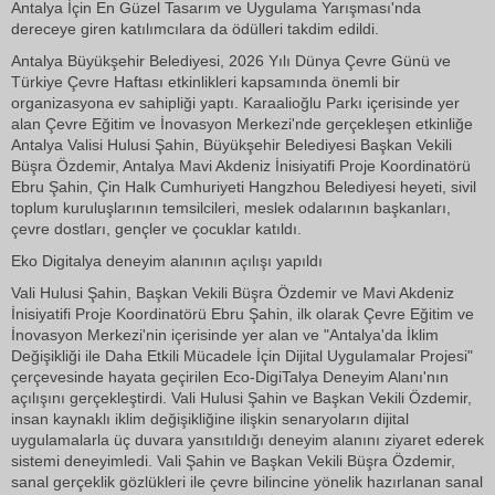
Antalya İçin En Güzel Tasarım ve Uygulama Yarışması'nda
dereceye giren katılımcılara da ödülleri takdim edildi.
Antalya Büyükşehir Belediyesi, 2026 Yılı Dünya Çevre Günü ve
Türkiye Çevre Haftası etkinlikleri kapsamında önemli bir
organizasyona ev sahipliği yaptı. Karaalioğlu Parkı içerisinde yer
alan Çevre Eğitim ve İnovasyon Merkezi'nde gerçekleşen etkinliğe
Antalya Valisi Hulusi Şahin, Büyükşehir Belediyesi Başkan Vekili
Büşra Özdemir, Antalya Mavi Akdeniz İnisiyatifi Proje Koordinatörü
Ebru Şahin, Çin Halk Cumhuriyeti Hangzhou Belediyesi heyeti, sivil
toplum kuruluşlarının temsilcileri, meslek odalarının başkanları,
çevre dostları, gençler ve çocuklar katıldı.
Eko Digitalya deneyim alanının açılışı yapıldı
Vali Hulusi Şahin, Başkan Vekili Büşra Özdemir ve Mavi Akdeniz
İnisiyatifi Proje Koordinatörü Ebru Şahin, ilk olarak Çevre Eğitim ve
İnovasyon Merkezi'nin içerisinde yer alan ve "Antalya'da İklim
Değişikliği ile Daha Etkili Mücadele İçin Dijital Uygulamalar Projesi"
çerçevesinde hayata geçirilen Eco-DigiTalya Deneyim Alanı'nın
açılışını gerçekleştirdi. Vali Hulusi Şahin ve Başkan Vekili Özdemir,
insan kaynaklı iklim değişikliğine ilişkin senaryoların dijital
uygulamalarla üç duvara yansıtıldığı deneyim alanını ziyaret ederek
sistemi deneyimledi. Vali Şahin ve Başkan Vekili Büşra Özdemir,
sanal gerçeklik gözlükleri ile çevre bilincine yönelik hazırlanan sanal