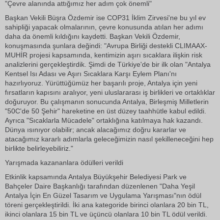
"Çevre alanında attığımız her adım çok önemli"
Başkan Vekili Büşra Özdemir ise COP31 İklim Zirvesi'ne bu yıl ev
sahipliği yapacak olmalarının, çevre konusunda atılan her adımı
daha da önemli kıldığını kaydetti. Başkan Vekili Özdemir,
konuşmasında şunlara değindi: "Avrupa Birliği destekli CLIMAAX-
MUHİR projesi kapsamında, kentimizin aşırı sıcaklara ilişkin risk
analizlerini gerçekleştirdik. Şimdi de Türkiye'de bir ilk olan "Antalya
Kentsel Isı Adası ve Aşırı Sıcaklara Karşı Eylem Planı'nı
hazırlıyoruz. Yürüttüğümüz her başarılı proje, Antalya için yeni
fırsatların kapısını aralıyor, yeni uluslararası iş birlikleri ve ortaklıklar
doğuruyor. Bu çalışmanın sonucunda Antalya, Birleşmiş Milletlerin
"50C'de 50 Şehir" hareketine en üst düzey taahhütle kabul edildi.
Ayrıca "Sıcaklarla Mücadele" ortaklığına katılmaya hak kazandı.
Dünya ısınıyor olabilir; ancak alacağımız doğru kararlar ve
atacağımız kararlı adımlarla geleceğimizin nasıl şekilleneceğini hep
birlikte belirleyebiliriz."
Yarışmada kazananlara ödülleri verildi
Etkinlik kapsamında Antalya Büyükşehir Belediyesi Park ve
Bahçeler Daire Başkanlığı tarafından düzenlenen "Daha Yeşil
Antalya İçin En Güzel Tasarım ve Uygulama Yarışması"nın ödül
töreni gerçekleştirildi. İki ana kategoride birinci olanlara 20 bin TL,
ikinci olanlara 15 bin TL ve üçüncü olanlara 10 bin TL ödül verildi.