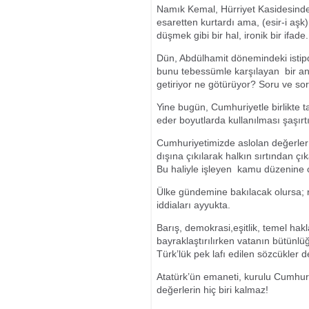
Namık Kemal, Hürriyet Kasidesinde 
esaretten kurtardı ama, (esir-i aşk)
düşmek gibi bir hal, ironik bir ifade.
Dün, Abdülhamit dönemindeki istipd
bunu tebessümle karşılayan bir anl
getiriyor ne götürüyor? Soru ve so
Yine bugün, Cumhuriyetle birlikte t
eder boyutlarda kullanılması şaşırtı
Cumhuriyetimizde aslolan değerler i
dışına çıkılarak halkın sırtından 
Bu haliyle işleyen kamu düzenine 
Ülke gündemine bakılacak olursa; rü
iddiaları ayyukta.
Barış, demokrasi,eşitlik, temel hakl
bayraklaştırılırken vatanın bütünlüğ
Türk’lük pek lafı edilen sözcükler de
Atatürk’ün emaneti, kurulu Cumhuri
değerlerin hiç biri kalmaz!