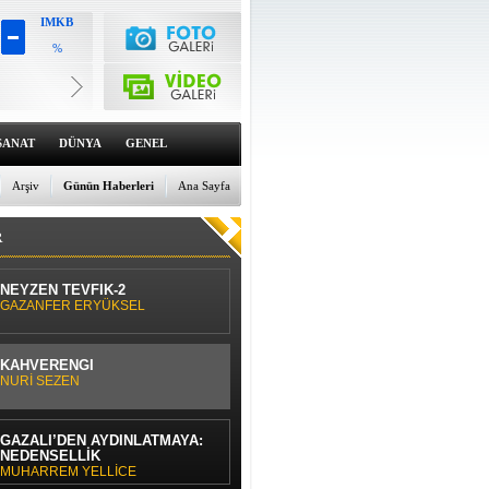
IMKB
%
Altın
6659.71
%0
Dolar
47.6791
SANAT
DÜNYA
GENEL
%0
Euro
55.1258
Arşiv
Günün Haberleri
Ana Sayfa
%0
R
NEYZEN TEVFİK-2
GAZANFER ERYÜKSEL
KAHVERENGİ
NURİ SEZEN
GAZÂLÎ’DEN AYDINLATMAYA:
NEDENSELLİK
MUHARREM YELLİCE