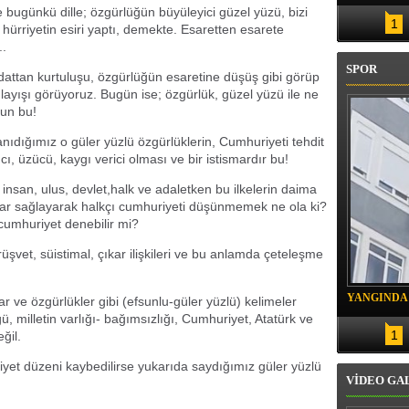
bugünkü dille; özgürlüğün büyüleyici güzel yüzü, bizi
1
 hürriyetin esiri yaptı, demekte. Esaretten esarete
..
SPOR
attan kurtuluşu, özgürlüğün esaretine düşüş gibi görüp
ayışı görüyoruz. Bugün ise; özgürlük, güzel yüzü ile ne
run bu!
anıdığımız o güler yüzlü özgürlüklerin, Cumhuriyeti tehdit
cı, üzücü, kaygı verici olması ve bir istismardır bu!
nsan, ulus, devlet,halk ve adaletken bu ilkelerin daima
çıkar sağlayarak halkçı cumhuriyeti düşünmemek ne ola ki?
cumhuriyet denebilir mi?
şvet, süistimal, çıkar ilişkileri ve bu anlamda çeteleşme
YANGINDA
ar ve özgürlükler gibi (efsunlu-güler yüzlü) kelimeler
ü, milletin varlığı- bağımsızlığı, Cumhuriyet, Atatürk ve
KURTARIL
1
ğil.
yet düzeni kaybedilirse yukarıda saydığımız güler yüzlü
VİDEO GA