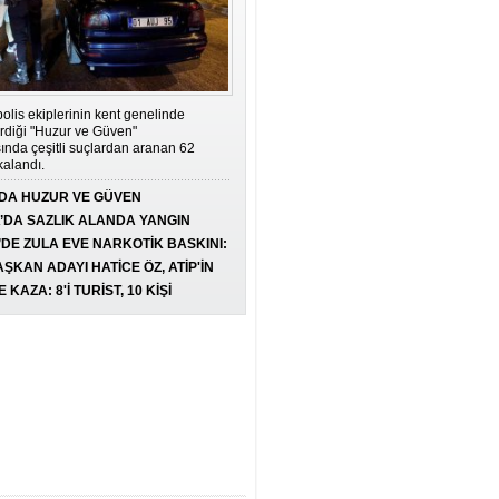
HAYAT ŞİMDİ BAŞLIYOR:
ERTELEME, YAŞA!
DİLEK DEMİRKAN
ŞEYTANIN EN ŞIK ELBİSESİ:
olis ekiplerinin kent genelinde
MAKYAVELİZM
irdiği "Huzur ve Güven"
NADİRE SÖNMEZ
nda çeşitli suçlardan aranan 62
kalandı.
ORMANLARA DİKKAT!
DA HUZUR VE GÜVEN
IŞIK YARGIN
MASI: 62 ARANAN ŞAHIS
’DA SAZLIK ALANDA YANGIN
DI, 3 MİLYON 924 BİN TL CEZA
’DE ZULA EVE NARKOTİK BASKINI:
DUMAN ÇÖKMEDEN ÖNCE
M EROİN ELE GEÇİRİLDİ
ŞKAN ADAYI HATİCE ÖZ, ATİP'İN
GÖZDE SARI
U OLDU
 KAZA: 8'İ TURİST, 10 KİŞİ
NDI
TEŞEKKÜRLER LENOVO VE
KOYUNCU ELEKTRONİK
BİHTER GÖRDÜ
BAŞAKŞEHİR'İN AVRUPA
KARNESİ: İMKÂN ÇOK, BAŞARI
NEDEN YOK?
KAHRAMAN KÖKTÜRK
ATSO SANKİ BALLI BÖREK!..