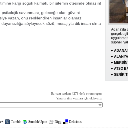
netimine karşı soğuk kalmak, bir sitemin ötesinde olmasın!
, psikolojik savunması, geleceğe olan güveni
siye yazan, onu renklendiren insanlar olamaz.
l duyarsızlığa söyleyecek sözü, mesajıyla dik insan olma
Adana'da p
gerçekleşt
uygulaması
şüpheli ya
ADANA’
UYGULA
ALANYA
YAKALAN
MERSİN
KESİLDİ
190 GRA
ATSO BA
KONUĞ
SERİK'TE
YARALA
Bu yazı toplam 4279 defa okunmuştur.
Yazarın tüm yazıları için tıklayınız.
e+
Tumblr
StumbleUpon
Digg
Delicious