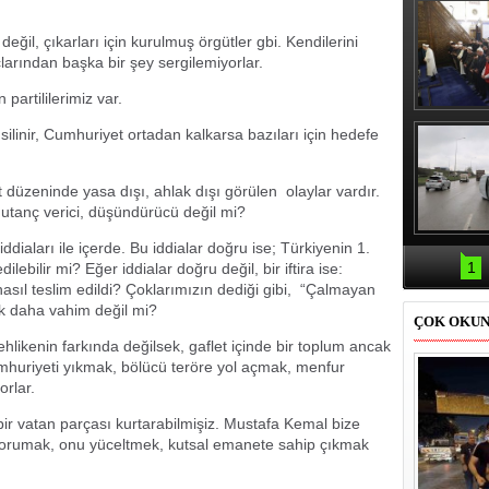
 değil, çıkarları için kurulmuş örgütler gbi. Kendilerini
arından başka bir şey sergilemiyorlar.
partililerimiz var.
Erbaş, Ha
k silinir, Cumhuriyet ortadan kalkarsa bazıları için hedefe
Veli Cam
teravih 
kıld
düzeninde yasa dışı, ahlak dışı görülen olaylar vardır.
utanç verici, düşündürücü değil mi?
Samsun'da
diaları ile içerde. Bu iddialar doğru ise; Türkiyenin 1.
kazası: 
1
lebilir mi? Eğer iddialar doğru değil, bir iftira ise:
nasıl teslim edildi? Çoklarımızın dediği gibi, “Çalmayan
k daha vahim değil mi?
ÇOK OKU
ehlikenin farkında değilsek, gaflet içinde bir toplum ancak
mhuriyeti yıkmak, bölücü teröre yol açmak, menfur
orlar.
r vatan parçası kurtarabilmişiz. Mustafa Kemal bize
 korumak, onu yüceltmek, kutsal emanete sahip çıkmak