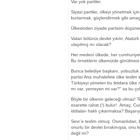
Var yok partiler.
Siyasi partiler, ülkeyi yönetmek için
kurtarmak, güçlendirmek gibi amaçl
Ülkesinden ziyade partisini düşünen 
Vatan bölünür,devlet yıkılır, Atatür
ulaşılmış mı olacak?
Her medeni ülkede, her cumhuriyet 
Bu örneklerin ülkemizde görülmesi 
Bunca belediye başkanı, yolsuzluk id
partisi Ana muhalefete ülke teslim edi
Türkiyeyi yöneten bu iktidara ülke 
mı var, yemeyen mi var?” sa bu ço
Böyle bir ülkenin geleceği olmaz! T
esarette rahat (!) bulur! Amaç; Cu
iddiaları haklı çıkarmaksa? Başarıy
Sevr’e teslim olmuş Osmanlıdan, bi
onurlu bir devlet bırakmışsa, onu
değil mi?