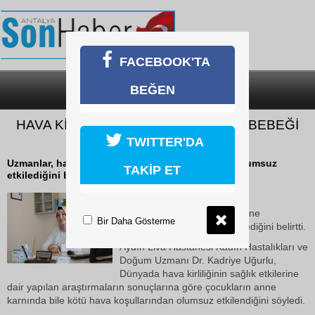
FACEBOOK'TA
BEĞEN
SON DAKİKA
KATEGORİLER
HAVA KİRLİLİĞİ, ANNE KARNINDAKİ BEBEĞİ
BİLE OLUMSUZ ETKİLİYOR
TWITTER'DA
Uzmanlar, hava kirliliğinin, anne karnındaki bile olumsuz
TAKİP ET
etkilediğini belirtti.
22 Ekim 2018 Pazartesi 10:08
Uzmanlar, hava kirliliğinin, anne
Bir Daha Gösterme
karnındaki bile olumsuz etkilediğini belirtti.
Aydın Liva Hastanesi Kadın Hastalıkları ve
Doğum Uzmanı Dr. Kadriye Uğurlu,
Dünyada hava kirliliğinin sağlık etkilerine
dair yapılan araştırmaların sonuçlarına göre çocukların anne
karnında bile kötü hava koşullarından olumsuz etkilendiğini söyledi.