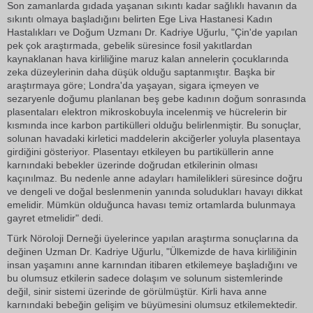
Son zamanlarda gıdada yaşanan sıkıntı kadar sağlıklı havanın da
sıkıntı olmaya başladığını belirten Ege Liva Hastanesi Kadın
Hastalıkları ve Doğum Uzmanı Dr. Kadriye Uğurlu, "Çin'de yapılan
pek çok araştırmada, gebelik süresince fosil yakıtlardan
kaynaklanan hava kirliliğine maruz kalan annelerin çocuklarında
zeka düzeylerinin daha düşük olduğu saptanmıştır. Başka bir
araştırmaya göre; Londra'da yaşayan, sigara içmeyen ve
sezaryenle doğumu planlanan beş gebe kadının doğum sonrasında
plasentaları elektron mikroskobuyla incelenmiş ve hücrelerin bir
kısmında ince karbon partikülleri olduğu belirlenmiştir. Bu sonuçlar,
solunan havadaki kirletici maddelerin akciğerler yoluyla plasentaya
girdiğini gösteriyor. Plasentayı etkileyen bu partiküllerin anne
karnındaki bebekler üzerinde doğrudan etkilerinin olması
kaçınılmaz. Bu nedenle anne adayları hamilelikleri süresince doğru
ve dengeli ve doğal beslenmenin yanında soludukları havayı dikkat
emelidir. Mümkün olduğunca havası temiz ortamlarda bulunmaya
gayret etmelidir" dedi.
Türk Nöroloji Derneği üyelerince yapılan araştırma sonuçlarına da
değinen Uzman Dr. Kadriye Uğurlu, "Ülkemizde de hava kirliliğinin
insan yaşamını anne karnından itibaren etkilemeye başladığını ve
bu olumsuz etkilerin sadece dolaşım ve solunum sistemlerinde
değil, sinir sistemi üzerinde de görülmüştür. Kirli hava anne
karnındaki bebeğin gelişim ve büyümesini olumsuz etkilemektedir.