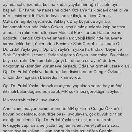
ayında sol omzunda, koluna kadar yayılan bir ağrı hissetmeye
başladı. Bir kamu hastanesine giden Özkan'a fizik tedavi önerildi ve
ağrı kesici verildi. Fizik tedavi alan ve ilaçlarını içen Cengiz
Özkan'ın ağrıları geçmedi. Yaklaşık 2 ay boyunca ağrılara
katlanmak zorunda kalan Özkan, geçtiğimiz günlerde kalp hastası
annesinin rutin kontrolleri için Medical Park Tarsus Hastanesi'ne
götürdü. Cengiz Özkan ve annesi kardiyoloji kliniğinde muayene
sırası beklerken, önlerinden Beyin ve Sinir Cerrahisi Uzmanı Op.
Dr. Erdal Yayla geçti. Op. Dr. Yayla'nın yaka kartındaki "Beyin ve
Sinir Cerrahisi Uzmanı" ifadesini gören Özkan, annesine "Bu doktor
beyin cerrahı. Omzumdaki ağrıyı bir de ona sorayım" dedi ve
doktorun arkasından yürümeye başladı. Odasına girmek üzere olan
Op. Dr. Erdal Yayla'yı durdurup kendisini tanıtan Cengiz Özkan,
omzundaki ağrıdan bahsedip fikrini sordu.
Op. Dr. Erdal Yayla, detaylı muayene yaptıktan sonra boyun fıtığı
ihtimali bulunduğunu belirterek MR çekilmesi gerektiğini söyledi.
Mikrocerrahi tekniği uygulandı
Annesinin muayenesinin ardından MR çektiren Cengiz Özkan'ın
boyun bölgesinde, omuriliğe baskı uygulayan, çok büyük bir fıtık
olduğu belirlendi. Op. Dr. Erdal Yayla ve ekibi, mikrocerrahi
tekniğiyle yapılan ameliyatla fıtığı temizledi. Ameliyattan 2 saat
sonra ayağa kalkan, 1 gün sonra da taburcu edilen Cengiz