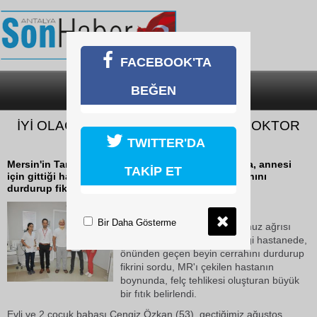
FACEBOOK'TA
BEĞEN
SON DAKİKA
KATEGORİLER
İYİ OLACAK HASTANIN ÖNÜNDEN DOKTOR
GEÇTİ
TWITTER'DA
Mersin'in Tarsus ilçesinde omuz ağrısı çeken hasta, annesi
TAKİP ET
için gittiği hastanede, önünden geçen beyin cerrahını
durdurup fikrini sordu, MR'ı çekilen...
22 Ekim 2018 Pazartesi 13:43
Bir Daha Gösterme
Mersin'in Tarsus ilçesinde omuz ağrısı
çeken hasta, annesi için gittiği hastanede,
önünden geçen beyin cerrahını durdurup
fikrini sordu, MR'ı çekilen hastanın
boynunda, felç tehlikesi oluşturan büyük
bir fıtık belirlendi.
Evli ve 2 çocuk babası Cengiz Özkan (53), geçtiğimiz ağustos