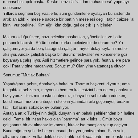
muhasebesi çok başka. Keşke biraz da "vicdan muhasebesi" yapmayı
deneseniz.
Yıllarca seçmeni boş vaatlerle, suni gündemlerle oyalayan bu sistemde
artık anladık ki mesele sadece bir partinin meselesi değil; tabiri caizse "al
birini, vur ötekine." Kim eğri, kim doğru gel de çık işin içinden!
Malum olduğu üzere, bazı belediye başkanları, yöneticileri ve hatta
personeli hapiste. Bütün bunlar olurken belediyelerde durum ne? Ya
çalışamıyor ya da borç batağında çalıştırılmıyor, dolayısıyla hizmetler
aksıyor. Ancak çelişkili başka bir durum: festivaller ve konserlerle göz
boyamaya çalışılıyor. Asli hizmetlere gelince para yok, festivallere para
çok! Para vitrine harcanıyor. Sonuç mu? Olan yine vatandaşa oluyor.
Sonumuz "Mutlak Buhran"
Yaşadığımız şehre, Antalya’ya bakalım. Tarımın başkenti diyoruz; ama
tezgahtaki sebzenin, meyvenin hem en kalitesizini hem de en pahalısını
biz yiyoruz. Turizmin başkenti diyoruz; dünya bu şehre akın ederken,
kendi insanımız o muhteşem otellerin yanından bile geçemiyor, bırakın
tatili, kafasını sokacak ev bulamıyor.
Antalya artık Türkiye’nin değil, dünyanın en pahalı şehirlerinden biri haline
geldi. Temel bir insan hakkı olan "barınma" artık lüks... Ömür boyu
çalışsanız bir ev almanız imkansız, kiralar ise maaşları yutup geçiyor.
Buna rağmen şehirde her yer inşaat, her yer şantiye alanı. Plan yok,
altyapı yetersiz, yollar delik deşik, trafik belirli saatlerde tam bir işkence...