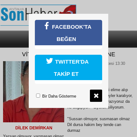
FACEBOOK'TA
BEĞEN
SON DAKİKA
KATEGORİLER
VİTRİN ŞAHANE, ARKASI VİRANE
TWITTER'DA
01 Haziran 2026 Pazartesi 13:30
TAKİP ET
Uzun zamandır kalemi elime alıp
alıp bırakıyorum. Bir şeyler karalıyor,
Bir Daha Gösterme
sonra "Aman boş ver, yazıyoruz da
ne değişiyor?" diyerek siliyorum.
"Sussan olmuyor, susmasan olmaz
Dil dursa hakim bey tende can
DİLEK DEMİRKAN
durmaz
Yazsan olmuyor, yazmasan olmaz