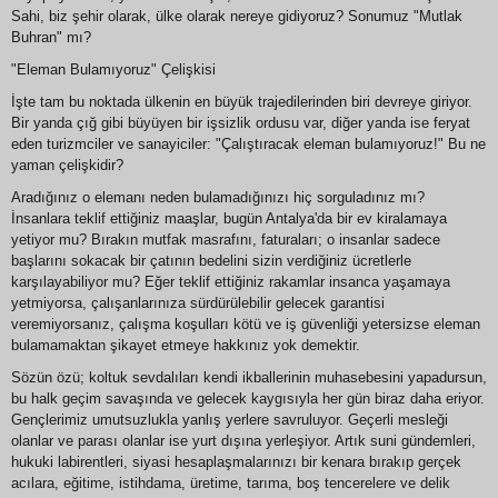
Sahi, biz şehir olarak, ülke olarak nereye gidiyoruz? Sonumuz "Mutlak
Buhran" mı?
"Eleman Bulamıyoruz" Çelişkisi
İşte tam bu noktada ülkenin en büyük trajedilerinden biri devreye giriyor.
Bir yanda çığ gibi büyüyen bir işsizlik ordusu var, diğer yanda ise feryat
eden turizmciler ve sanayiciler: "Çalıştıracak eleman bulamıyoruz!" Bu ne
yaman çelişkidir?
Aradığınız o elemanı neden bulamadığınızı hiç sorguladınız mı?
İnsanlara teklif ettiğiniz maaşlar, bugün Antalya'da bir ev kiralamaya
yetiyor mu? Bırakın mutfak masrafını, faturaları; o insanlar sadece
başlarını sokacak bir çatının bedelini sizin verdiğiniz ücretlerle
karşılayabiliyor mu? Eğer teklif ettiğiniz rakamlar insanca yaşamaya
yetmiyorsa, çalışanlarınıza sürdürülebilir gelecek garantisi
veremiyorsanız, çalışma koşulları kötü ve iş güvenliği yetersizse eleman
bulamamaktan şikayet etmeye hakkınız yok demektir.
Sözün özü; koltuk sevdalıları kendi ikballerinin muhasebesini yapadursun,
bu halk geçim savaşında ve gelecek kaygısıyla her gün biraz daha eriyor.
Gençlerimiz umutsuzlukla yanlış yerlere savruluyor. Geçerli mesleği
olanlar ve parası olanlar ise yurt dışına yerleşiyor. Artık suni gündemleri,
hukuki labirentleri, siyasi hesaplaşmalarınızı bir kenara bırakıp gerçek
acılara, eğitime, istihdama, üretime, tarıma, boş tencerelere ve delik