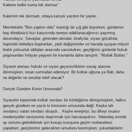
Kaleme tedbir koma tek durmaz"
Kalemim tek durmadı, ortaya karışık yazdım bir şeyler...
Memlekette "Ben yaptım oldu" mantığı bir çığ gibi büyürken, gündemin
baş döndürücü hızı karşısında nereye odaklanacağımızı şaşırmış
durumdayız. Savaşlar, görevden almalar, itirafçılar, siyasi gözaltılar,
hapisteki belediye başkanları, parti değiştirenler ve havada uçuşan milyon
liralık yolsuzluk iddiaları arasında savrulurken, geçtiğimiz günlerde hukuk
jargonundan fırlayan yepyeni bir kavramla daha tanıştık: "Mutlak Butlan."
Siyaset arenası hukuki ve siyasi geçersizliklerin savaş alanına
dönmüşken, insan sormadan edemiyor: Bir koltuk uğruna ya Rab, daha
ne değerler ne umutlar telef olacak?
Gerçek Gündem Kimin Umurunda?
Siyasetin tepesinde koltuk sevdası bir kördüğüme dönüşmüşken, halkın
gerçek gündemi ne yazık ki kimsenin umurunda değil. Keşke tek
sevdanız vatan sevdası olsaydı... Keşke enerjinizi, bu ülkeyi muasır
medeniyetler seviyesine ulaştırmak için harcasaydınız. Vatandaş evinde
ay sonunu getirebilmek için kuruşu kuruşuna geçim muhasebesi
yaparken, gençlerimiz gelecekten umudunu kesmişken, yukardakilerin