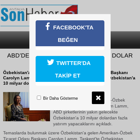
FACEBOOK'TA
BEĞEN
SON DAKİKA
KATEGORİLER
ABD’DEN ÖZBEKİSTAN’A 10 MİLYAR DOLAR
YATIRIM
TWITTER'DA
Özbekistan'a gelen Amerikan-Özbek Ticaret Odası Başkanı
TAKİP ET
Carolyn Lamm, ABD şirketlerinin yakın gelecekte Özbekistan'a
10 milyar dolardan fazla yatırım yapacaklarını...
23 Ekim 2018 Salı 11:53
Bir Daha Gösterme
Özbekistan'a gelen Amerikan-Özbek
Ticaret Odası Başkanı Carolyn Lamm,
ABD şirketlerinin yakın gelecekte
Özbekistan'a 10 milyar dolardan fazla
yatırım yapacaklarını açıkladı.
Temaslarda bulunmak üzere Özbekistan'a gelen Amerikan-Özbek
Ticaret Odası Başkanı Carolyn Lamm, Taşkent'te Özbekistan