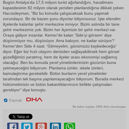
Bugün Antalya'da 17,5 milyon turist ağırlandığını, havalimanı
kapasitesinin 82 milyon olarak yeniden planlandığına dikkati çeken
Hacısüleyman, “Biz bu konuda çalışacaksak bunu yapmak
zorundayız. Bir de bazen şunu diyorlar biliyorsunuz. İşte efendim
ilçelerde kalanlar şehir merkezine inmiyor. Bizim aslında bir tane
şehir merkezimiz yok. Bizim her ilçemizin bir şehir merkezi var.
Oraya gidiyor insanlar. Kemer'de kalan 'Side'yi görsem' diye
düşünmüyor mu, düşünüyor. Ama bakıyor, ne kadar sürüyor?
Kemer'den Side 4 saat. 'Gitmeyelim, günümüzü kaybedeceğiz'
diyor. Eğer biz hızlı ulaşımı denizden sağlayabilirsek hem görsel
güzelliğimizi yaratmış, hem de ilçeler arası ekonomiyi sağlamış
olacağız. Ben bu konuda yerel yönetimlerimizin gücünün buna
yetmeyeceğini biliyorum. Planlama izinler, iskele izinleri,
kamulaştırma gerekebilir. Bütün bunların yerel yönetimler
tarafından tek başına yapılamayacağını biliyorum. Burada merkezi
hükümetimizin ve bütün bakanlıklarımızın birlikte çalışmaları
gerekiyor" diye konuştu.
Kaynak:
Bu haber toplam 1806 defa okunmuştur