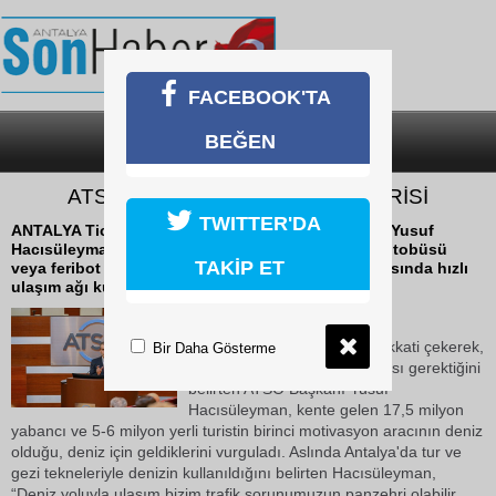
FACEBOOK'TA
BEĞEN
SON DAKİKA
KATEGORİLER
ATSO'DAN DENİZ ULAŞIMI ÖNERİSİ
TWITTER'DA
ANTALYA Ticaret ve Sanayi Odası (ATSO) Başkanı Yusuf
Hacısüleyman, Antalya'da deniz ulaşımının deniz otobüsü
TAKİP ET
veya feribot kullanımıyla başlatılması ve ilçeler arasında hızlı
ulaşım ağı kurulması gerektiğini açıkladı.
21 Mayıs 2026 Perşembe 11:41
Antalya'da trafik sorununa dikkati çekerek,
Bir Daha Gösterme
denizden ulaşımın kullanılması gerektiğini
belirten ATSO Başkanı Yusuf
Hacısüleyman, kente gelen 17,5 milyon
yabancı ve 5-6 milyon yerli turistin birinci motivasyon aracının deniz
olduğu, deniz için geldiklerini vurguladı. Aslında Antalya'da tur ve
gezi tekneleriyle denizin kullanıldığını belirten Hacısüleyman,
“Deniz yoluyla ulaşım bizim trafik sorunumuzun panzehri olabilir.