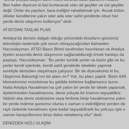
Ben halen diyorum ki bizi kurtaracak olan alt geçitler ve üst geçitler
değil. Onlar da yapılsın, kara trafiğini rahatlatmak için. Ancak bütün
ülkeler kendilerine yakın ister ada ister sahil şeridinde olsun her
yerde deniz ulaşımını kullanıyor" dedi.
ATSO'DAN TASLAK PLAN
Antalya'da denizin dalgalı olduğu yönündeki itirazların günümüz
teknolojisi nedeniyle çok sorun olmayacağından bahseden
Hacısüleyman, ATSO Basın Birimi tarafından hazırlanan ve Antalya
ilçeleri arasında deniz ulaşımının sağlanabileceği örnek haritayı da
paylaştı. Hacısüleyman, “Bu yerler turistik yerler ve bizim gibi ve bu
yerler kendi içlerinde, kendi sahil şeridinde iskeleler yapmak
suretiyle denizden ulaşılmaya çalışıyor. Bir de diyeceksiniz ki bu,
Ulaştırma Bakanlığı'nın bir planı mı? Yok, bu planı yaptık. Bizim 640
kilometremizi mümkünse bu şekilde birbirine bağlamamız lazım.
Hatta Antalya Havalimanı'na çok yakın bir yerde bir iskele yaparsak,
ilçelerimizden havalimanına, deniz yoluyla bir kısmını taşıyabiliriz.
Valizini alıp deniz otobüsüne veya feribota binip havalimanına yakın
bir yerde indirme şansımız olursa o zaman o indirdiğimiz yerden de
raylı sistemle havalimanı içine kadar taşıyabilirsek bu yolcuyu işte o
zaman karayollarımız biraz daha rahatlamış olur" dedi.
DENİZDEN HIZLI ULAŞIM