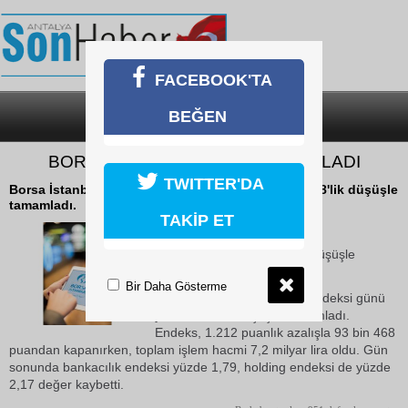
FACEBOOK'TA
BEĞEN
SON DAKİKA
KATEGORİLER
BORSA GÜNÜ DÜŞÜŞLE TAMAMLADI
TWITTER'DA
Borsa İstanbul 100 (BIST) endeksi günü yüzde 1,28'lik düşüşle
tamamladı.
TAKİP ET
23 Ekim 2018 Salı 18:28
Borsa, günü yüzde 1,28'lik düşüşle
tamamladı.
Bir Daha Gösterme
Borsa İstanbul 100 (BIST) endeksi günü
yüzde 1,28'lik düşüşle tamamladı.
Endeks, 1.212 puanlık azalışla 93 bin 468
puandan kapanırken, toplam işlem hacmi 7,2 milyar lira oldu. Gün
sonunda bankacılık endeksi yüzde 1,79, holding endeksi de yüzde
2,17 değer kaybetti.