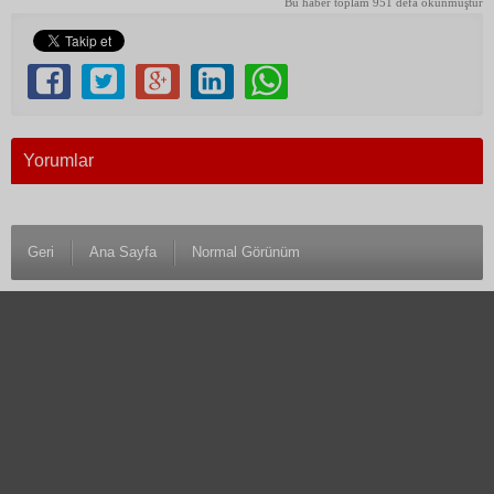
Bu haber toplam 951 defa okunmuştur
Yorumlar
Geri
Ana Sayfa
Normal Görünüm
© 1983 Antalya Son Haber