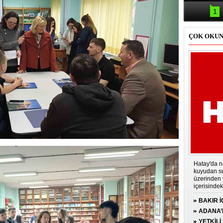
Samsun'da
kazası: 
1
ÇOK OKU
Hatay'da n
kuyudan su 
üzerinden 
içerisindeki
BAKIR İ
HEDEF 
ADANA’D
AĞAÇLA
SÜRÜCÜ
YETKİLİ