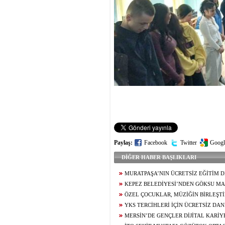
Paylaş:
Facebook
Twitter
Googl
DİĞER HABER BAŞLIKLARI
MURATPAŞA’NIN ÜCRETSİZ EĞİTİM 
BAŞARISI
KEPEZ BELEDİYESİ’NDEN GÖKSU MA
KREŞ
ÖZEL ÇOCUKLAR, MÜZİĞİN BİRLEŞT
BULUŞTU
YKS TERCİHLERİ İÇİN ÜCRETSİZ DA
SÜRÜYOR
MERSİN’DE GENÇLER DİJİTAL KARİY