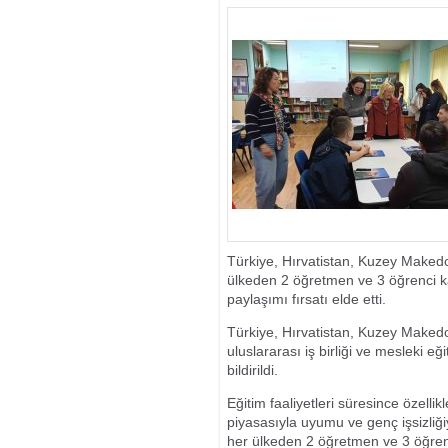
SONRA GELEN 
YÜZDÜLER HE
Türkiye, Hırvatistan, Kuzey Makedo
ülkeden 2 öğretmen ve 3 öğrenci kat
paylaşımı fırsatı elde etti.
Türkiye, Hırvatistan, Kuzey Makedo
uluslararası iş birliği ve mesleki e
bildirildi.
Eğitim faaliyetleri süresince özelli
piyasasıyla uyumu ve genç işsizliğ
her ülkeden 2 öğretmen ve 3 öğrenci