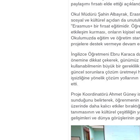
paylaşımı fırsatı elde ettiği açıkland
Okul Müdürü Şahin Albayrak, Erasm
sosyal ve kültürel açıdan da unut
"Erasmus+ bir fırsat eğitimidir. Öğr
etkileşim kurması, onların kişisel 
Okulumuzda eğitim ve öğretim stand
projelere destek vermeye devam e
İngilizce Öğretmeni Ebru Karaca da, 
önemine dikkat çekerek, günümüz iş
kullanabilmenin büyük bir gereklilik
güncel sorunlara çözüm üretmeyi hed
işsizliğine yönelik çözüm yollarının 
etti.
Proje Koordinatörü Ahmet Güney ise
sunduğunu belirterek, öğrenmenin 
üzerinde daha kalıcı etkiler bıraktığı
tanımasının ve kültürel çeşitliliği
gelişimleri ve dünya görüşlerinin 