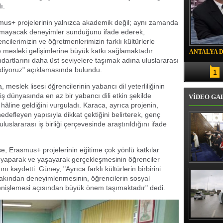
ı.
us+ projelerinin yalnızca akademik değil; aynı zamanda
ulmayacak deneyimler sunduğunu ifade ederek,
encilerimizin ve öğretmenlerimizin farklı kültürlerle
ve mesleki gelişimlerine büyük katkı sağlamaktadır.
ANTALYA 
artlarını daha üst seviyelere taşımak adına uluslararası
DRON SAL
diyoruz" açıklamasında bulundu.
1
meslek lisesi öğrencilerinin yabancı dil yeterliliğinin
 dünyasında en az bir yabancı dili etkin şekilde
VİDEO GA
 hâline geldiğini vurguladı. Karaca, ayrıca projenin,
efleyen yapısıyla dikkat çektiğini belirterek, genç
uluslararası iş birliği çerçevesinde araştırıldığını ifade
, Erasmus+ projelerinin eğitime çok yönlü katkılar
yaparak ve yaşayarak gerçekleşmesinin öğrenciler
Erbaş, Ha
nı kaydetti. Güney, "Ayrıca farklı kültürlerin birbirini
Veli Cam
n yakından deneyimlenmesinin, öğrencilerin sosyal
teravih 
genişlemesi açısından büyük önem taşımaktadır" dedi.
kıld