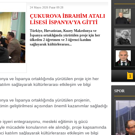
TAHLİYEYE TEPKİ
M KARPUZ YEDİLER
24 Mayıs 2026 Pazar 09:28
ÇUKUROVA İBRAHİM ATALI
LİSESİ İSPANYA’YA GİTTİ
Türkiye, Hırvatistan, Kuzey Makedonya ve
İspanya ortaklığında yürütülen proje için her
ülkeden 2 öğretmen ve 3 öğrenci katılım
sağlayarak kültürlerarası...
1
nya ve İspanya ortaklığında yürütülen proje için her
ılım sağlayarak kültürlerarası etkileşim ve bilgi
SPOR
nya ve İspanya ortaklığında yürütülen projenin,
ğitimin geliştirilmesi açısından önemli kazanımlar sağladığı
kle işyeri entegrasyonu, mesleki eğitimin iş gücü
iyle mücadele konularının ele alındığı, proje kapsamında
 katılım sağlayarak kültürlerarası etkileşim ve bilgi