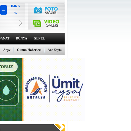
IMKB
%
Altın
6545.1
%0.82
Dolar
47.6016
%0.03
SANAT
DÜNYA
GENEL
Euro
55.0663
Arşiv
Günün Haberleri
Ana Sayfa
%0.04
R