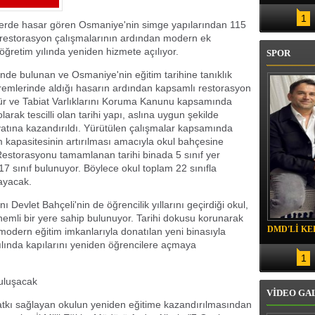
 İNCELENDİ
1
rde hasar gören Osmaniye'nin simge yapılarından 115
n restorasyon çalışmalarının ardından modern ek
 öğretim yılında yeniden hizmete açılıyor.
SPOR
de bulunan ve Osmaniye'nin eğitim tarihine tanıklık
remlerinde aldığı hasarın ardından kapsamlı restorasyon
ltür ve Tabiat Varlıklarını Koruma Kanunu kapsamında
larak tescilli olan tarihi yapı, aslına uygun şekilde
yatına kazandırıldı. Yürütülen çalışmalar kapsamında
im kapasitesinin artırılması amacıyla okul bahçesine
 Restorasyonu tamamlanan tarihi binada 5 sınıf yer
 17 sınıf bulunuyor. Böylece okul toplam 22 sınıfla
ayacak.
evlet Bahçeli'nin de öğrencilik yıllarını geçirdiği okul,
nemli bir yere sahip bulunuyor. Tarihi dokusu korunarak
DMD'Lİ KE
modern eğitim imkanlarıyla donatılan yeni binasıyla
yılında kapılarını yeniden öğrencilere açmaya
1
buluşacak
VİDEO GA
katkı sağlayan okulun yeniden eğitime kazandırılmasından