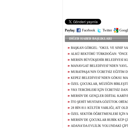
Paylaş:
Facebook
Twitter
Googl
DİĞER HABER BAŞLIKLARI
BAŞKAN GÖRGEL: "OKUL VE SINIF SA
ARTIRDIK"
ALKÜ REKTÖRÜ TÜRKDOĞAN: "ÖNCE 
KEŞFEDİN, SONRA BÖLÜM SEÇİN"
MERSİN BÜYÜKŞEHİR BELEDİYESİ K
BAŞARI GETİRDİ
MANAVGAT BELEDİYESİ’NDEN YAY
DESTEĞİ
MURATPAŞA’NIN ÜCRETSİZ EĞİTİM 
BAŞARISI
KEPEZ BELEDİYESİ’NDEN GÖKSU MA
KREŞ
ÖZEL ÇOCUKLAR, MÜZİĞİN BİRLEŞT
BULUŞTU
YKS TERCİHLERİ İÇİN ÜCRETSİZ DA
SÜRÜYOR
MERSİN’DE GENÇLER DİJİTAL KARİY
EĞİTİMİ ALDI
İTO ŞEHİT MUSTAFA GÖZÜTOK ORTA
SPOR SALONU KAZANDIRILIYOR
28 BİN 811 KÜLTÜR VARLIĞI, AİT 
ÖZEL SEKTÖR ÖĞRETMENLERİ İÇİN 
KANUNU TALEBİ
MERSİN’DE ÇOCUKLAR RUBİK KÜP Ç
GELİŞTİRDİ
ADANA’DA EVLİLİK YOLUNDAKİ ÇİF