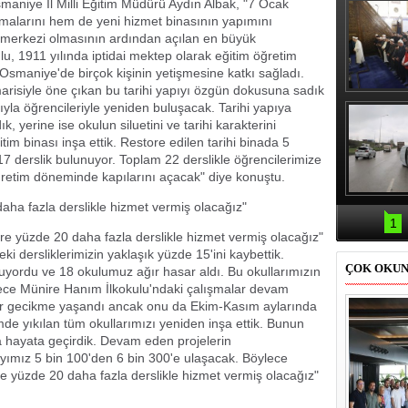
aniye İl Milli Eğitim Müdürü Aydın Albak, "7 Ocak
malarını hem de yeni hizmet binasının yapımını
merkezi olmasının ardından açılan en büyük
ulu, 1911 yılında iptidai mektep olarak eğitim öğretim
smaniye'de birçok kişinin yetişmesine katkı sağladı.
risiyle öne çıkan bu tarihi yapıyı özgün dokusuna sadık
Erbaş, Ha
arıyla öğrencileriyle yeniden buluşacak. Tarihi yapıya
Veli Cam
, yerine ise okulun siluetini ve tarihi karakterini
teravih 
kıld
m binası inşa ettik. Restore edilen tarihi binada 5
 17 derslik bulunuyor. Toplam 22 derslikle öğrencilerimize
ğretim döneminde kapılarını açacak" diye konuştu.
Samsun'da
ha fazla derslikle hizmet vermiş olacağız"
kazası: 
1
 yüzde 20 daha fazla derslikle hizmet vermiş olacağız"
i dersliklerimizin yaklaşık yüzde 15'ini kaybettik.
ÇOK OKU
uyordu ve 18 okulumuz ağır hasar aldı. Bu okullarımızın
e Münire Hanım İlkokulu'ndaki çalışmalar devam
ktar gecikme yaşandı ancak onu da Ekim-Kasım aylarında
e yıkılan tüm okullarımızı yeniden inşa ettik. Bunun
da hayata geçirdik. Devam eden projelerin
ayımız 5 bin 100'den 6 bin 300'e ulaşacak. Böylece
yüzde 20 daha fazla derslikle hizmet vermiş olacağız"