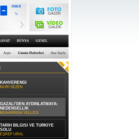
IMKB
%
Altın
6658.57
%2.75
Dolar
47.6968
SANAT
DÜNYA
GENEL
%0.09
Euro
55.1718
Arşiv
Günün Haberleri
Ana Sayfa
%0.21
R
KAHVERENGİ
NURİ SEZEN
GAZÂLÎ’DEN AYDINLATMAYA:
NEDENSELLİK
MUHARREM YELLİCE
TARİH BİLGİSİ VE TÜRKİYE
SOLU
EŞREF URAL