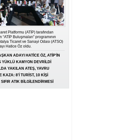
HAYAT ŞİMDİ BAŞLIYOR:
ERTELEME, YAŞA!
DİLEK DEMİRKAN
ŞEYTANIN EN ŞIK ELBİSESİ:
aret Platformu (ATİP) tarafından
MAKYAVELİZM
 “ATİP Buluşmaları” programının
NADİRE SÖNMEZ
talya Ticaret ve Sanayi Odası (ATSO)
yı Hatice Öz oldu.
ORMANLARA DİKKAT!
ŞKAN ADAYI HATİCE ÖZ, ATİP'İN
IŞIK YARGIN
U OLDU
S YÜKLÜ KAMYON DEVRİLDİ
DA YAKILAN ATEŞ, YAVRU
DUMAN ÇÖKMEDEN ÖNCE
ANIN ÖLÜMÜNE NEDEN OLDU
 KAZA: 8'İ TURİST, 10 KİŞİ
GÖZDE SARI
NDI
SIFIR ATIK BİLGİLENDİRMESİ
TEŞEKKÜRLER LENOVO VE
KOYUNCU ELEKTRONİK
BİHTER GÖRDÜ
BAŞAKŞEHİR'İN AVRUPA
KARNESİ: İMKÂN ÇOK, BAŞARI
NEDEN YOK?
KAHRAMAN KÖKTÜRK
ATSO SANKİ BALLI BÖREK!..