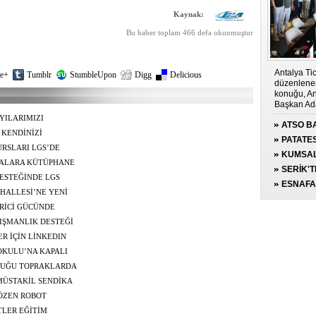
Kaynak:
Bu haber toplam 466 defa okunmuştur
Antalya Tic
e+
Tumblr
StumbleUpon
Digg
Delicious
düzenlenen
konuğu, An
Başkan Ada
YILARIMIZI
ATSO BA
KENDİNİZİ
KONUĞ
PATATE
URSLARI LGS’DE
KUMSAL
LALARA KÜTÜPHANE
CARETT
SERİK'TE
DESTEĞİNDE LGS
YARALA
ESNAFA 
HALLESİ’NE YENİ
İRİCİ GÜCÜNDE
NIŞMANLIK DESTEĞİ
ER İÇİN LİNKEDIN
OKULU’NA KAPALI
OLDUĞU TOPRAKLARDA
MÜSTAKİL SENDİKA
ÖZEN ROBOT
TLER EĞİTİM