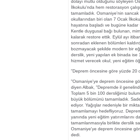
dolayı mutlu olduğunu söyleyen Osm
İlkokulu'nda hem restorasyon çalış
tamamladık. Osmaniye'nin sancak 
okullarından biri olan 7 Ocak İlkok
hayatına başladı ve bugüne kadar O
Kentle duygusal bağı bulunan, mima
kalarak restore ettik. Eylül ayı itib
sonradan eklenen bölümleri kaldırdık
bozmayacak şekilde modern bir eğiti
derslik, yeni yapılan ek binada ise
hizmet verecek okul, yeni eğitim ö
"Deprem öncesine göre yüzde 20 da
"Osmaniye'ye deprem öncesine göre
diyen Albak, "Depremde il genelindek
Toplam 5 bin 100 dersliğimiz bulun
büyük bölümünü tamamladık. Sadec
ediyor. Yağışlar nedeniyle bir mi
tamamlamayı hedefliyoruz. Depremd
yanında yeni eğitim yatırımlarını 
tamamlanmasıyla birlikte derslik s
Osmaniye'ye deprem öncesine göre 
dedi.