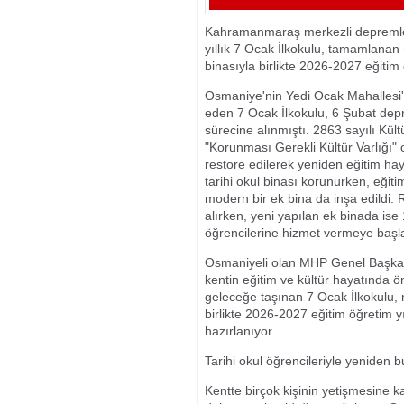
POPÜLASYONU
Kahramanmaraş merkezli depremle
yıllık 7 Ocak İlkokulu, tamamlana
binasıyla birlikte 2026-2027 eğitim
Osmaniye'nin Yedi Ocak Mahallesi'n
eden 7 Ocak İlkokulu, 6 Şubat dep
sürecine alınmıştı. 2863 sayılı Kü
"Korunması Gerekli Kültür Varlığı" o
restore edilerek yeniden eğitim ha
tarihi okul binası korunurken, eğit
modern bir ek bina da inşa edildi.
alırken, yeni yapılan ek binada ise
öğrencilerine hizmet vermeye başl
Osmaniyeli olan MHP Genel Başkanı D
kentin eğitim ve kültür hayatında ö
geleceğe taşınan 7 Ocak İlkokulu, 
birlikte 2026-2027 eğitim öğretim 
hazırlanıyor.
Tarihi okul öğrencileriyle yeniden 
Kentte birçok kişinin yetişmesine 