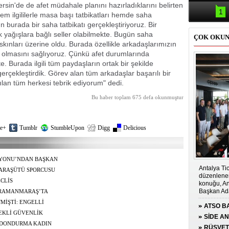
Samsun'da
sin'de de afet müdahale planını hazırladıklarını belirten
kazası: 
1
em ilgililerle masa başı tatbikatları hemde saha
ün burada bir saha tatbikatı gerçekleştiriyoruz. Bir
k yağışlara bağlı seller olabilmekte. Bugün saha
ÇOK OKU
skınları üzerine oldu. Burada özellikle arkadaşlarımızın
olmasını sağlıyoruz. Çünkü afet durumlarında
 Burada ilgili tüm paydaşların ortak bir şekilde
erçekleştirdik. Görev alan tüm arkadaşlar başarılı bir
tılan tüm herkesi tebrik ediyorum" dedi.
Bu haber toplam 675 defa okunmuştur
e+
Tumblr
StumbleUpon
Digg
Delicious
YONU’NDAN BAŞKAN
Antalya Tic
LEDİYE BAŞKANI’
ARAŞÜTÜ SPORCUSU
düzenlenen
Dİ
CLİS
konuğu, An
Başkan Ada
ENDİRİLMESİNE
HRAMANMARAŞ’TA
MİŞTİ: ENGELLİ
ATSO BA
TEKLİ GÜVENLİK
KONUĞ
SİDE A
AMINI İZLENEBİLİR
 DONDURMA KADIN
ÇOCUĞA
RÜŞVET