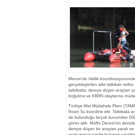
Mersin'de Valilik koordinasyonunda
gerçekleştirilen afet tatbikatı nefes
tatbikatta, dereye düşen araçtan 
boğulma ve KBRN olaylarına müdah
Türkiye Afet Müdahale Planı (TAMP)
İhsan Su koordine etti. Tatbikata a
de bulunduğu birçok kurumdan 500'ün
görev aldı. Müftü Deresi'nin denizle
dereye düşen bir araçtan yaralı ve
uçan aracın içinde bulunan yaralıla