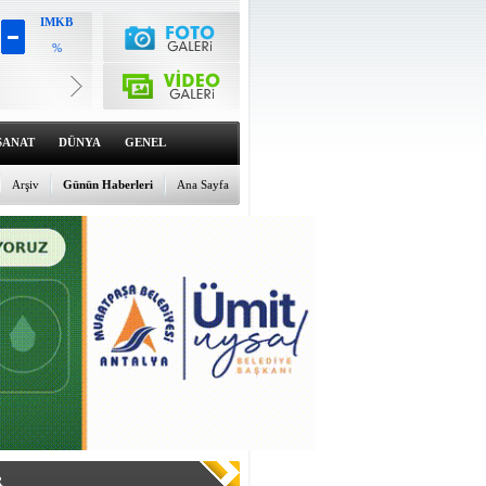
IMKB
%
Altın
6494.4
%0.22
Dolar
47.5865
SANAT
DÜNYA
GENEL
%0.1
Euro
54.8304
Arşiv
Günün Haberleri
Ana Sayfa
%-0.05
R