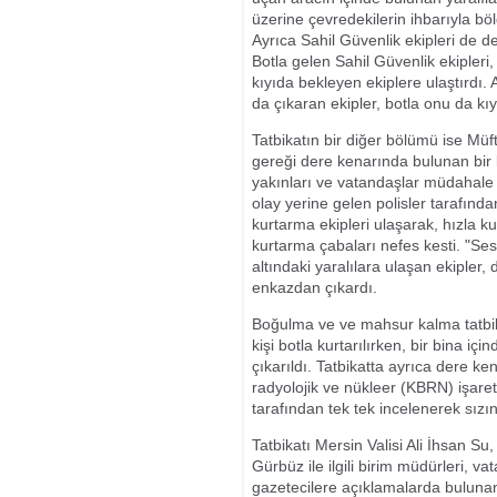
üzerine çevredekilerin ihbarıyla bö
Ayrıca Sahil Güvenlik ekipleri de 
Botla gelen Sahil Güvenlik ekipleri
kıyıda bekleyen ekiplere ulaştırdı.
da çıkaran ekipler, botla onu da kıyıy
Tatbikatın bir diğer bölümü ise Müf
gereği dere kenarında bulunan bir 
yakınları ve vatandaşlar müdahale e
olay yerine gelen polisler tarafın
kurtarma ekipleri ulaşarak, hızla k
kurtarma çabaları nefes kesti. "Se
altındaki yaralılara ulaşan ekipler, 
enkazdan çıkardı.
Boğulma ve ve mahsur kalma tatbika
kişi botla kurtarılırken, bir bina i
çıkarıldı. Tatbikatta ayrıca dere k
radyolojik ve nükleer (KBRN) işaret 
tarafından tek tek incelenerek sızı
Tatbikatı Mersin Valisi Ali İhsan 
Gürbüz ile ilgili birim müdürleri, va
gazetecilere açıklamalarda bulunan