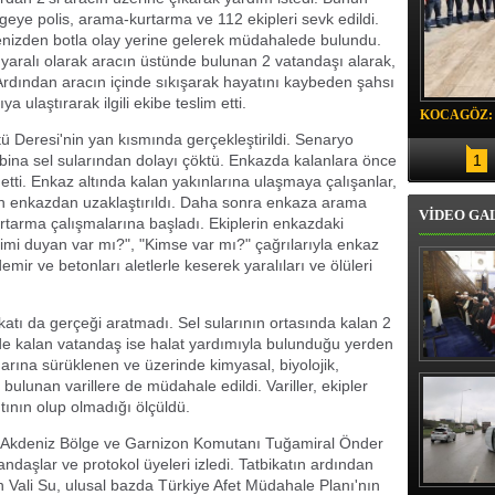
lgeye polis, arama-kurtarma ve 112 ekipleri sevk edildi.
denizden botla olay yerine gelerek müdahalede bulundu.
, yaralı olarak aracın üstünde bulunan 2 vatandaşı alarak,
 Ardından aracın içinde sıkışarak hayatını kaybeden şahsı
a ulaştırarak ilgili ekibe teslim etti.
KOCAGÖZ:
tü Deresi'nin yan kısmında gerçekleştirildi. Senaryo
SORUMLU
bina sel sularından dolayı çöktü. Enkazda kalanlara önce
1
tti. Enkaz altında kalan yakınlarına ulaşmaya çalışanlar,
dan enkazdan uzaklaştırıldı. Daha sonra enkaza arama
VİDEO GA
urtarma çalışmalarına başladı. Ekiplerin enkazdaki
simi duyan var mı?", "Kimse var mı?" çağrılarıyla enkaz
demir ve betonları aletlerle keserek yaralıları ve ölüleri
tı da gerçeği aratmadı. Sel sularının ortasında kalan 2
çinde kalan vatandaş ise halat yardımıyla bulunduğu yerden
enarına sürüklenen ve üzerinde kimyasal, biyolojik,
Erbaş, Ha
bulunan varillere de müdahale edildi. Variller, ekipler
Veli Cam
teravih 
ntının olup olmadığı ölçüldü.
kıld
Su, Akdeniz Bölge ve Garnizon Komutanı Tuğamiral Önder
tandaşlar ve protokol üyeleri izledi. Tatbikatın ardından
 Vali Su, ulusal bazda Türkiye Afet Müdahale Planı'nın