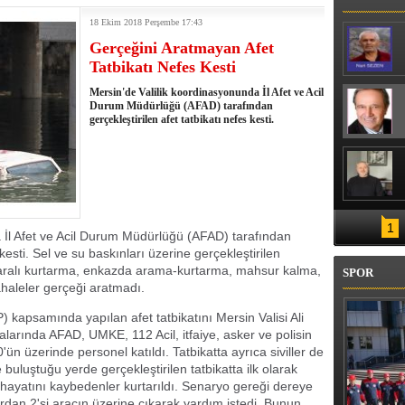
18 Ekim 2018 Perşembe 17:43
Gerçeğini Aratmayan Afet
Tatbikatı Nefes Kesti
Mersin'de Valilik koordinasyonunda İl Afet ve Acil
Durum Müdürlüğü (AFAD) tarafından
gerçekleştirilen afet tatbikatı nefes kesti.
1
 İl Afet ve Acil Durum Müdürlüğü (AFAD) tarafından
 kesti. Sel ve su baskınları üzerine gerçekleştirilen
yaralı kurtarma, enkazda arama-kurtarma, mahsur kalma,
SPOR
aleler gerçeği aratmadı.
 kapsamında yapılan afet tatbikatını Mersin Valisi Ali
ralarında AFAD, UMKE, 112 Acil, itfaiye, asker ve polisin
 üzerinde personel katıldı. Tatbikatta ayrıca siviller de
 buluştuğu yerde gerçekleştirilen tatbikatta ilk olarak
 hayatını kaybedenler kurtarıldı. Senaryo gereği dereye
rdan 2'si aracın üzerine çıkarak yardım istedi. Bunun