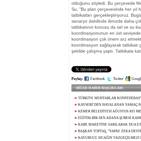
olduğunu söyledi. Bu çerçevede Mer
Su, "Bu plan çerçevesinde her yıl h
tatbikatları gerçekleştiriyoruz. Bug
senaryo dahilinde ilimizde daha ço
tatbikatının konusu da sel ve su ba
koordinasyonunun en üst seviyede 
koordinasyon çok önem arz etmekte.
koordinasyon sağlayarak tatbikatı g
şekilde çalışma yaptı. Tatbikata ka
Paylaş:
Facebook
Twitter
Googl
DİĞER HABER BAŞLIKLARI
TÜRKİYE MUHTARLAR KONFEDERAS
BAŞDEĞİRMEN’E ‘YILIN EN BAŞARILI BE
KAYSERİ’DEN HAVALANAN YAMAÇ P
ÖDÜLÜ
5,5 SAAT SONRA KAHRAMANMARAŞ’A İN
KEMER BELEDİYESİ AĞUSTOS AYI ME
TOPLANTISINDA ARAÇ FİLOSUNUN GÜÇL
EĞİTİM-BİR-SEN ADANA ŞUBESİ KA
YÖNELİK KARARLAR ALINDI
TEMASLARDA BULUNDU
KABE MAKETİNE SARILARAK DUA ET
GENCİN UMRE HAYALİ GERÇEK OLUYOR
BAŞKAN TOPTAŞ, "YAPAY ZEKA DES
KAMERALARIMIZLA PARKLARIMIZIN TAM
KAVURUCU SICAĞIN VAZGEÇİLMEZİ