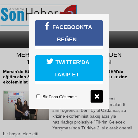
FACEBOOK'TA
BEĞEN
SON DAKİKA
KATEGORİLER
MERSİN’DE DİGEM ÖĞRENCİSİNDEN
TÜRKİYE İKİNCİLİĞİ BAŞARISI
TWITTER'DA
Mersin'de Büyükşehir Belediyesi bünyesindeki DİGEM'de
TAKİP ET
eğitim alan 8. sınıf öğrencisi Beril Eylül Özdamar, su krizine
ekofeminist bakış açısıyla...
23 Mayıs 2026 Cumartesi 10:48
Bir Daha Gösterme
Mersin'de Büyükşehir Belediyesi
bünyesindeki DİGEM'de eğitim alan 8.
sınıf öğrencisi Beril Eylül Özdamar, su
krizine ekofeminist bakış açısıyla
hazırladığı projesiyle "Fikrim Gelecek
Yarışması'nda Türkiye 2.'si olarak önemli
bir başarı elde etti.