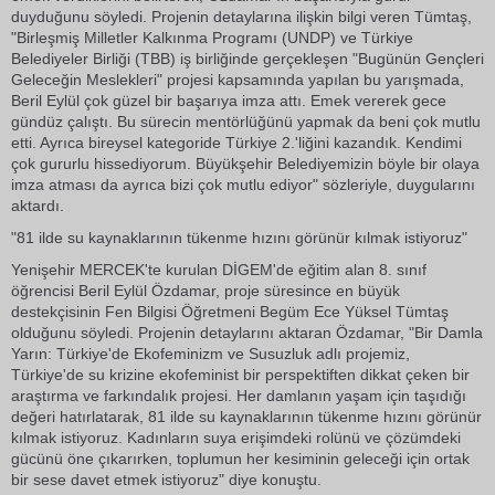
duyduğunu söyledi. Projenin detaylarına ilişkin bilgi veren Tümtaş,
"Birleşmiş Milletler Kalkınma Programı (UNDP) ve Türkiye
Belediyeler Birliği (TBB) iş birliğinde gerçekleşen "Bugünün Gençleri
Geleceğin Meslekleri" projesi kapsamında yapılan bu yarışmada,
Beril Eylül çok güzel bir başarıya imza attı. Emek vererek gece
gündüz çalıştı. Bu sürecin mentörlüğünü yapmak da beni çok mutlu
etti. Ayrıca bireysel kategoride Türkiye 2.'liğini kazandık. Kendimi
çok gururlu hissediyorum. Büyükşehir Belediyemizin böyle bir olaya
imza atması da ayrıca bizi çok mutlu ediyor" sözleriyle, duygularını
aktardı.
"81 ilde su kaynaklarının tükenme hızını görünür kılmak istiyoruz"
Yenişehir MERCEK'te kurulan DİGEM'de eğitim alan 8. sınıf
öğrencisi Beril Eylül Özdamar, proje süresince en büyük
destekçisinin Fen Bilgisi Öğretmeni Begüm Ece Yüksel Tümtaş
olduğunu söyledi. Projenin detaylarını aktaran Özdamar, "Bir Damla
Yarın: Türkiye'de Ekofeminizm ve Susuzluk adlı projemiz,
Türkiye'de su krizine ekofeminist bir perspektiften dikkat çeken bir
araştırma ve farkındalık projesi. Her damlanın yaşam için taşıdığı
değeri hatırlatarak, 81 ilde su kaynaklarının tükenme hızını görünür
kılmak istiyoruz. Kadınların suya erişimdeki rolünü ve çözümdeki
gücünü öne çıkarırken, toplumun her kesiminin geleceği için ortak
bir sese davet etmek istiyoruz" diye konuştu.