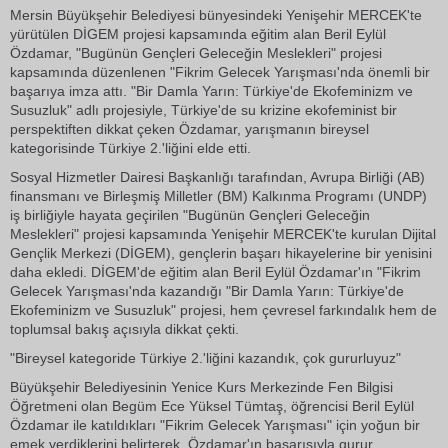
Mersin Büyükşehir Belediyesi bünyesindeki Yenişehir MERCEK'te
yürütülen DİGEM projesi kapsamında eğitim alan Beril Eylül
Özdamar, "Bugünün Gençleri Geleceğin Meslekleri" projesi
kapsamında düzenlenen "Fikrim Gelecek Yarışması'nda önemli bir
başarıya imza attı. "Bir Damla Yarın: Türkiye'de Ekofeminizm ve
Susuzluk" adlı projesiyle, Türkiye'de su krizine ekofeminist bir
perspektiften dikkat çeken Özdamar, yarışmanın bireysel
kategorisinde Türkiye 2.'liğini elde etti.
Sosyal Hizmetler Dairesi Başkanlığı tarafından, Avrupa Birliği (AB)
finansmanı ve Birleşmiş Milletler (BM) Kalkınma Programı (UNDP)
iş birliğiyle hayata geçirilen "Bugünün Gençleri Geleceğin
Meslekleri" projesi kapsamında Yenişehir MERCEK'te kurulan Dijital
Gençlik Merkezi (DİGEM), gençlerin başarı hikayelerine bir yenisini
daha ekledi. DİGEM'de eğitim alan Beril Eylül Özdamar'ın "Fikrim
Gelecek Yarışması'nda kazandığı "Bir Damla Yarın: Türkiye'de
Ekofeminizm ve Susuzluk" projesi, hem çevresel farkındalık hem de
toplumsal bakış açısıyla dikkat çekti.
"Bireysel kategoride Türkiye 2.'liğini kazandık, çok gururluyuz"
Büyükşehir Belediyesinin Yenice Kurs Merkezinde Fen Bilgisi
Öğretmeni olan Begüm Ece Yüksel Tümtaş, öğrencisi Beril Eylül
Özdamar ile katıldıkları "Fikrim Gelecek Yarışması" için yoğun bir
emek verdiklerini belirterek, Özdamar'ın başarısıyla gurur