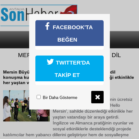
FACEBOOK'TA
BEĞEN
SON DAKİKA
KATEGORİLER
MERSİN’DE ÜCRETSİZ YABANCI DİL
KULÜBÜNE YOĞUN İLGİ
TWITTER'DA
Mersin Büyükşehir Belediyesinin ücretsiz yabancı dil
TAKİP ET
konuşma kulübü "Hello Mersin', sahilde düzenlediği etkinlikle
her yaştan vatandaşı bir araya getirdi.
25 Mayıs 2026 Pazartesi 10:33
Bir Daha Gösterme
Mersin Büyükşehir Belediyesinin ücretsiz
yabancı dil konuşma kulübü "Hello
Mersin', sahilde düzenlediği etkinlikle her
yaştan vatandaşı bir araya getirdi.
İngilizce ve Almanca pratiğinin oyunlar ve
sosyal etkinliklerle desteklendiği projede
katılımcılar hem yabancı dillerini geliştiriyor hem de sosyalleşme