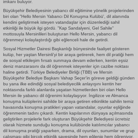
imkanı buluyor.
Büyükşehir Belediyesinin yabancı dil eğitimine yönelik projelerinden
biri olan "Hello Mersin Yabancı Dil Konuşma Kulübü', dil alanında
kendini geliştirmek isteyen vatandaşlar için düzenlediği sahil
etkinliği ile büyük ilgi gördü. "Kap Sandalyeni, Gel Sahile"
mottosuyla Mersinlileri buluşturan Hello Mersin, yabancı dil
öğrenmeyi kolaylaştırdığı gibi eğlenceli hale de getirdi.
Sosyal Hizmetler Dairesi Başkanlığı bünyesinde faaliyet gösteren
kulüp, her yaştan Mersinli'yi bir araya getirerek, hem dil pratiği hem
de sosyal etkileşim fırsatı sunmaya devam ederken, kentin eşsiz
deniz manzarasını da dil öğrenmek isteyenler için cazibe noktası
haline getirdi. Türkiye Belediyeler Birliği (TBB) ve Mersin
Büyükşehir Belediye Başkanı Vahap Seçer'in göreve geldiği günden
bu yana ilke edindiği sosyal belediyecilik anlayışını kentin her
noktasında farklı alanlarda yaşatan hizmetlerden biri olan Hello
Mersin ile yabancı dil öğrenimi kolaylaşıyor. İngilizce ve Almanca
konuşma kulüplerini sahilde bir araya getiren etkinlikte sahilin temiz
havasında konuşma pratikleri yapan vatandalar, oyunlar eşliğinde
öğrenmenin tadını çıkardı. Kentin kapılarının dünyaya açılmasında
geliştirilen projelerle fark oluşturan Büyükşehir Belediyesi ücretsiz
olarak hizmete sunduğu konuşma kulübünde katılımcılar yabancı
dil konuşma pratiği yaparken, drama, dil oyunları, sunumlar ve grup
çalışması gibi birçok etkinlik sayesinde hem eğlenip hem öğreniyor.