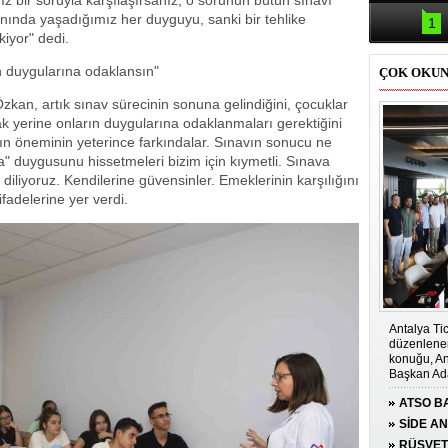
nız bir soruyla karşılaşırsanız, o sorunun bütün sınavı
Samsun'da
kazası: 
nında yaşadığımız her duyguyu, sanki bir tehlike
1
yor" dedi.
ın duygularına odaklansın"
ÇOK OKU
kan, artık sınav sürecinin sonuna gelindiğini, çocuklar
k yerine onların duygularına odaklanmaları gerektiğini
ın öneminin yeterince farkındalar. Sınavın sonucu ne
" duygusunu hissetmeleri bizim için kıymetli. Sınava
diliyoruz. Kendilerine güvensinler. Emeklerinin karşılığını
ifadelerine yer verdi.
Antalya Tic
düzenlenen
konuğu, An
Başkan Ada
ATSO BA
KONUĞ
SİDE A
ÇOCUĞA
RÜŞVET