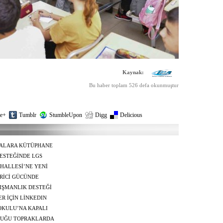
Kaynak:
Bu haber toplam 526 defa okunmuştur
e+
Tumblr
StumbleUpon
Digg
Delicious
LALARA KÜTÜPHANE
DESTEĞİNDE LGS
HALLESİ’NE YENİ
İRİCİ GÜCÜNDE
NIŞMANLIK DESTEĞİ
ER İÇİN LİNKEDIN
OKULU’NA KAPALI
OLDUĞU TOPRAKLARDA