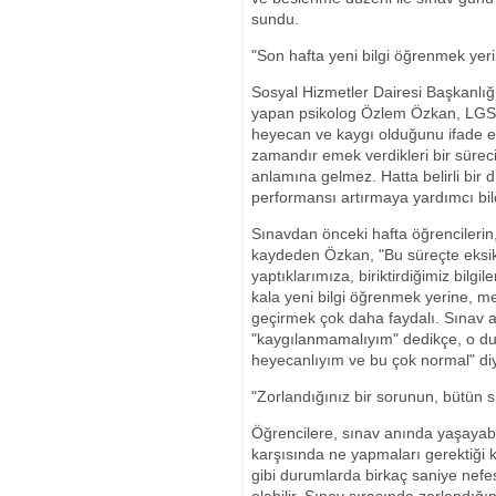
sundu.
"Son hafta yeni bilgi öğrenmek yer
Sosyal Hizmetler Dairesi Başkanl
yapan psikolog Özlem Özkan, LGS 
heyecan ve kaygı olduğunu ifade e
zamandır emek verdikleri bir sürec
anlamına gelmez. Hatta belirli bir
performansı artırmaya yardımcı bile 
Sınavdan önceki hafta öğrencileri
kaydeden Özkan, "Bu süreçte eksi
yaptıklarımıza, biriktirdiğimiz bil
kala yeni bilgi öğrenmek yerine, me
geçirmek çok daha faydalı. Sınav 
"kaygılanmamalıyım" dedikçe, o du
heyecanlıyım ve bu çok normal" diye
"Zorlandığınız bir sorunun, bütün 
Öğrencilere, sınav anında yaşayabil
karşısında ne yapmaları gerektiği
gibi durumlarda birkaç saniye nefe