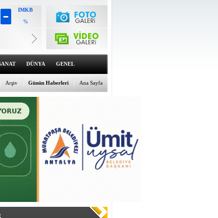
IMKB
%
Altın
6494.49
%0.22
Dolar
47.5734
%0.14
SANAT
DÜNYA
GENEL
Euro
54.8261
%-0.06
Arşiv
Günün Haberleri
Ana Sayfa
R