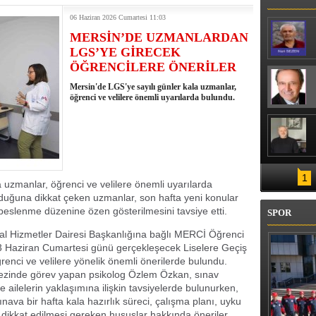
06 Haziran 2026 Cumartesi 11:03
MERSİN’DE UZMANLARDAN
LGS’YE GİRECEK
ÖĞRENCİLERE ÖNERİLER
Mersin'de LGS'ye sayılı günler kala uzmanlar,
öğrenci ve velilere önemli uyarılarda bulundu.
1
 uzmanlar, öğrenci ve velilere önemli uyarılarda
duğuna dikkat çeken uzmanlar, son hafta yeni konular
beslenme düzenine özen gösterilmesini tavsiye etti.
SPOR
al Hizmetler Dairesi Başkanlığına bağlı MERCİ Öğrenci
3 Haziran Cumartesi günü gerçekleşecek Liselere Geçiş
enci ve velilere yönelik önemli önerilerde bulundu.
zinde görev yapan psikolog Özlem Özkan, sınav
 ailelerin yaklaşımına ilişkin tavsiyelerde bulunurken,
ava bir hafta kala hazırlık süreci, çalışma planı, uyku
dikkat edilmesi gereken hususlar hakkında öneriler