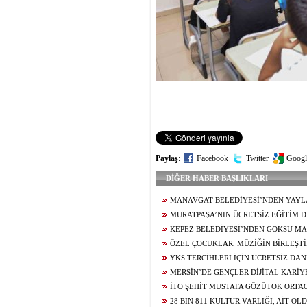
Paylaş:
Facebook
Twitter
Googl
DİĞER HABER BAŞLIKLARI
MANAVGAT BELEDİYESİ’NDEN YAY
DESTEĞİ
MURATPAŞA’NIN ÜCRETSİZ EĞİTİM 
BAŞARISI
KEPEZ BELEDİYESİ’NDEN GÖKSU MA
KREŞ
ÖZEL ÇOCUKLAR, MÜZİĞİN BİRLEŞT
BULUŞTU
YKS TERCİHLERİ İÇİN ÜCRETSİZ DA
SÜRÜYOR
MERSİN’DE GENÇLER DİJİTAL KARİY
EĞİTİMİ ALDI
İTO ŞEHİT MUSTAFA GÖZÜTOK ORTA
SPOR SALONU KAZANDIRILIYOR
28 BİN 811 KÜLTÜR VARLIĞI, AİT 