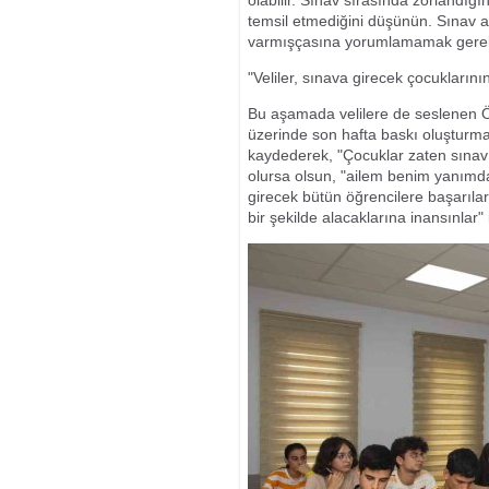
olabilir. Sınav sırasında zorlandığı
temsil etmediğini düşünün. Sınav a
varmışçasına yorumlamamak gereki
"Veliler, sınava girecek çocukların
Bu aşamada velilere de seslenen Öz
üzerinde son hafta baskı oluşturma
kaydederek, "Çocuklar zaten sınav
olursa olsun, "ailem benim yanımda
girecek bütün öğrencilere başarılar 
bir şekilde alacaklarına inansınlar" 