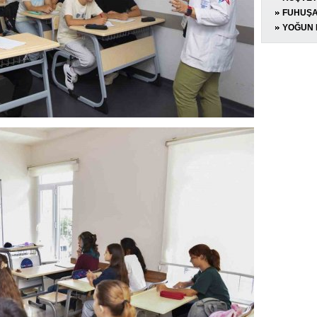
OPERA
GÖZALT
FUHUŞA
TUTUK
YOĞUN 