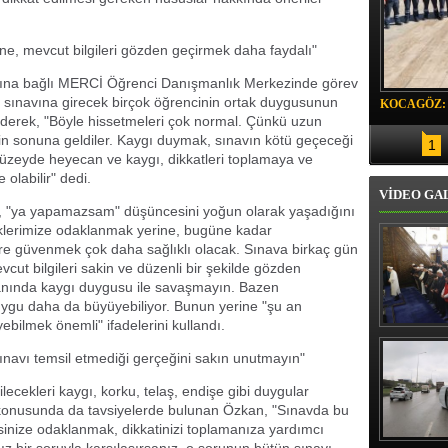
ine, mevcut bilgileri gözden geçirmek daha faydalı"
ığına bağlı MERCİ Öğrenci Danışmanlık Merkezinde görev
sınavına girecek birçok öğrencinin ortak duygusunun
KOCAGÖZ:
derek, "Böyle hissetmeleri çok normal. Çünkü uzun
SORUMLU
in sonuna geldiler. Kaygı duymak, sınavın kötü geçeceği
1
 düzeyde heyecan ve kaygı, dikkatleri toplamaya ve
olabilir" dedi.
VİDEO GA
n, "ya yapamazsam" düşüncesini yoğun olarak yaşadığını
klerimize odaklanmak yerine, bugüne kadar
gilere güvenmek çok daha sağlıklı olacak. Sınava birkaç gün
vcut bilgileri sakin ve düzenli bir şekilde gözden
anında kaygı duygusu ile savaşmayın. Bazen
ygu daha da büyüyebiliyor. Bunun yerine "şu an
bilmek önemli" ifadelerini kullandı.
Erbaş, Ha
Veli Cam
sınavı temsil etmediği gerçeğini sakın unutmayın"
teravih 
kıld
ecekleri kaygı, korku, telaş, endişe gibi duygular
 konusunda da tavsiyelerde bulunan Özkan, "Sınavda bu
sinize odaklanmak, dikkatinizi toplamanıza yardımcı