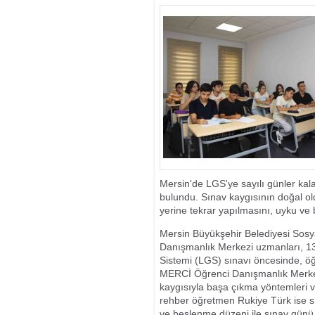
Mersin'de LGS'ye sayılı günler kala
bulundu. Sınav kaygısının doğal ol
yerine tekrar yapılmasını, uyku ve 
Mersin Büyükşehir Belediyesi Sosy
Danışmanlık Merkezi uzmanları, 1
Sistemi (LGS) sınavı öncesinde, öğr
MERCİ Öğrenci Danışmanlık Merke
kaygısıyla başa çıkma yöntemleri ve
rehber öğretmen Rukiye Türk ise sın
ve beslenme düzeni ile sınav günü 