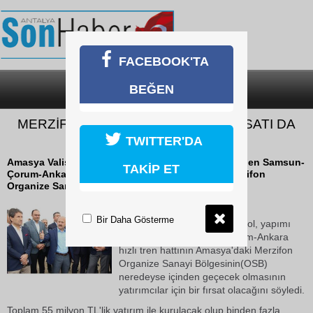
FACEBOOK'TA
BEĞEN
SON DAKİKA
KATEGORİLER
MERZİFON OSB’DE HIZLI TREN FIRSATI DA
OLACAK
TWITTER'DA
Amasya Valisi Dr. Osman Varol, yapımı projelendirilen Samsun-
TAKİP ET
Çorum-Ankara hızlı tren hattının Amasya'daki Merzifon
Organize Sanayi Bölgesinin(OSB) neredeyse...
20 Ekim 2018 Cumartesi 16:23
Bir Daha Gösterme
Amasya Valisi Dr. Osman Varol, yapımı
projelendirilen Samsun-Çorum-Ankara
hızlı tren hattının Amasya'daki Merzifon
Organize Sanayi Bölgesinin(OSB)
neredeyse içinden geçecek olmasının
yatırımcılar için bir fırsat olacağını söyledi.
Toplam 55 milyon TL'lik yatırım ile kurulacak olup binden fazla