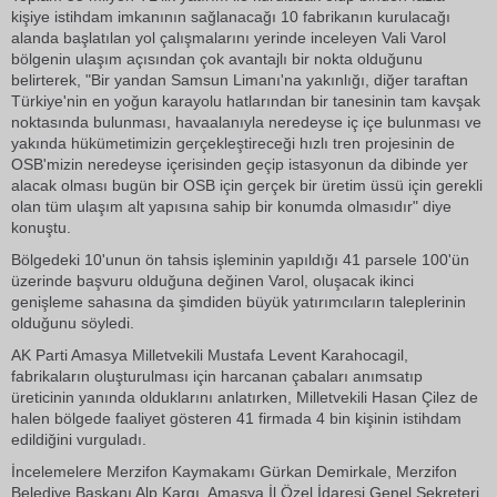
kişiye istihdam imkanının sağlanacağı 10 fabrikanın kurulacağı
alanda başlatılan yol çalışmalarını yerinde inceleyen Vali Varol
bölgenin ulaşım açısından çok avantajlı bir nokta olduğunu
belirterek, "Bir yandan Samsun Limanı'na yakınlığı, diğer taraftan
Türkiye'nin en yoğun karayolu hatlarından bir tanesinin tam kavşak
noktasında bulunması, havaalanıyla neredeyse iç içe bulunması ve
yakında hükümetimizin gerçekleştireceği hızlı tren projesinin de
OSB'mizin neredeyse içerisinden geçip istasyonun da dibinde yer
alacak olması bugün bir OSB için gerçek bir üretim üssü için gerekli
olan tüm ulaşım alt yapısına sahip bir konumda olmasıdır" diye
konuştu.
Bölgedeki 10'unun ön tahsis işleminin yapıldığı 41 parsele 100'ün
üzerinde başvuru olduğuna değinen Varol, oluşacak ikinci
genişleme sahasına da şimdiden büyük yatırımcıların taleplerinin
olduğunu söyledi.
AK Parti Amasya Milletvekili Mustafa Levent Karahocagil,
fabrikaların oluşturulması için harcanan çabaları anımsatıp
üreticinin yanında olduklarını anlatırken, Milletvekili Hasan Çilez de
halen bölgede faaliyet gösteren 41 firmada 4 bin kişinin istihdam
edildiğini vurguladı.
İncelemelere Merzifon Kaymakamı Gürkan Demirkale, Merzifon
Belediye Başkanı Alp Kargı, Amasya İl Özel İdaresi Genel Sekreteri