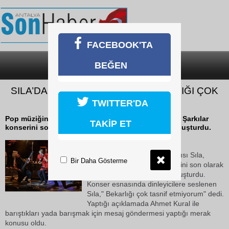
FACEBOOK'TA
BEĞEN
SON DAKİKA
KATEGORİLER
SILA’DAN İSİMSİZ MESAJ... "BEKARLIĞI ÇOK
TASNİF ETMİYORUM"
TWITTER'DA
Pop müziğinin sevilen sanatçısı Sıla, Ondan Kalan Şarkılar
TAKİP ET
konserini son olarak Bursa'daki dinleyicileri ile buluşturdu.
22 Ekim 2018 Pazartesi 02:28
Pop müziğinin sevilen sanatçısı Sıla,
Bir Daha Gösterme
Ondan Kalan Şarkılar konserini son olarak
Bursa'daki dinleyicileri ile buluşturdu.
Konser esnasında dinleyicilere seslenen
Sıla," Bekarlığı çok tasnif etmiyorum" dedi.
Yaptığı açıklamada Ahmet Kural ile
barıştıkları yada barışmak için mesaj göndermesi yaptığı merak
konusu oldu.