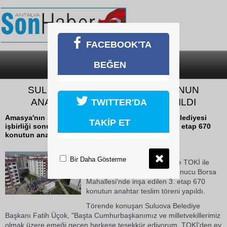
FACEBOOK'TA
BEĞEN
SON DAKİKA
KATEGORİLER
SULUOVA’DA 670 TOKİ KONUTUNUN
ANAHTARLARININ TESLİMİ YAPILDI
TWITTER'DA
Amasya'nın Suluova ilçesinde TOKİ ile Suluova Belediyesi
TAKİP ET
işbirliği sonucu Borsa Mahallesi'nde inşa edilen 3. etap 670
konutun anahtar teslim töreni yapıldı.
19 Ekim 2018 Cuma 18:28
Bir Daha Gösterme
Amasya'nın Suluova ilçesinde TOKİ ile
Suluova Belediyesi işbirliği sonucu Borsa
Mahallesi'nde inşa edilen 3. etap 670
konutun anahtar teslim töreni yapıldı.
Törende konuşan Suluova Belediye
Başkanı Fatih Üçok, "Başta Cumhurbaşkanımız ve milletvekillerimiz
olmak üzere emeği geçen herkese teşekkür ediyorum. TOKİ'den ev