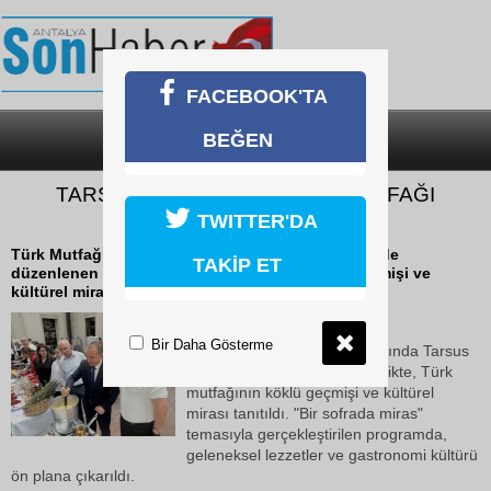
FACEBOOK'TA
BEĞEN
SON DAKİKA
KATEGORİLER
TARSUS MÜZESİNDE TÜRK MUTFAĞI
HAFTASI COŞKUSU
TWITTER'DA
Türk Mutfağı Haftası kapsamında Tarsus Müzesinde
TAKİP ET
düzenlenen etkinlikte, Türk mutfağının köklü geçmişi ve
kültürel mirası tanıtıldı.
09 Haziran 2026 Salı 15:43
Bir Daha Gösterme
Türk Mutfağı Haftası kapsamında Tarsus
Müzesinde düzenlenen etkinlikte, Türk
mutfağının köklü geçmişi ve kültürel
mirası tanıtıldı. "Bir sofrada miras"
temasıyla gerçekleştirilen programda,
geleneksel lezzetler ve gastronomi kültürü
ön plana çıkarıldı.