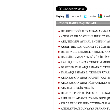
Paylaş:
Facebook
Twitter
Googl
DİĞER HABER BAŞLIKLARI
HİSARCIKLIOĞLU: "KAHRAMANMARA
EKONOMİSİNİN LOKOMOTİF ŞEHİRLERİND
ANTALYA İHRACATININ LİDERİ TARI
ATB, TEMMUZ AYI HAL ENDEKSİNİ A
ASBAŞ, İHRACAT ODAKLI BÜYÜMESİN
SÜRDÜRÜYOR
DERE: "ADİL REKABET, HERKESE KA
HACISÜLEYMAN: “EN BÜYÜK İHTİYAÇ
FİNANSMANA ERİŞİM”
KALEİÇİ İÇİN 'ORTAK YÖNETİM MODE
DERE'DEN İMALATÇI ESNAFA 31 TEM
İMALATÇI ESNAFA 31 TEMMUZ UYARI
ATSO BAŞKAN ADAYI GÜNEY: "ÇALI
ŞEHİRDE KALAMIYOR"
ATSO BAŞKAN ADAYI ÖZ:"ANTALYA H
DEĞİL"
ATSO'DA GERGİN MECLİS
DERE: "DEPOZİTO SİSTEMİNDE ESNA
ARTMAMALI"
ESKİ HALILAR ANTALYA'NIN GÜNEŞ
KAZANIYOR
KİRAZ VE VİŞNE İHRACATINDAN 40,
ANTALYA'DAN DÜNYA'YA UZANAN FU