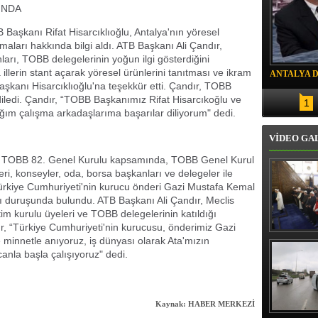
INDA
Başkanı Rifat Hisarcıklıoğlu, Antalya'nın yöresel
maları hakkında bilgi aldı. ATB Başkanı Ali Çandır,
arı, TOBB delegelerinin yoğun ilgi gösterdiğini
illerin stant açarak yöresel ürünlerini tanıtması ve ikram
ANTALYA 
kanı Hisarcıklıoğlu'na teşekkür etti. Çandır, TOBB
DRON SAL
diledi. Çandır, “TOBB Başkanımız Rifat Hisarcıkoğlu ve
1
ğım çalışma arkadaşlarıma başarılar diliyorum" dedi.
VİDEO GA
u, TOBB 82. Genel Kurulu kapsamında, TOBB Genel Kurul
i, konseyler, oda, borsa başkanları ve delegeler ile
, Türkiye Cumhuriyeti'nin kurucu önderi Gazi Mustafa Kemal
 duruşunda bulundu. ATB Başkanı Ali Çandır, Meclis
m kurulu üyeleri ve TOBB delegelerinin katıldığı
r, “Türkiye Cumhuriyeti'nin kurucusu, önderimiz Gazi
Erbaş, Ha
minnetle anıyoruz, iş dünyası olarak Ata'mızın
Veli Cam
anla başla çalışıyoruz" dedi.
teravih 
kıld
Kaynak: HABER MERKEZİ