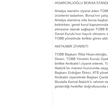
HİSARCIKLIOĞLU BORSA STAND
Antalya standını ziyaret eden TOBB 
ürünlerini tadarken, Borsa'nın çalış
Antalya standına oda borsa başkanl
belirtirken, genel kurul kapsamında 
etmesine olanak sağlayan TOBB Baş
Genel Kurulu'nun hayırlı olmasını 
TOBB yönetimde birlikte görev aldı
ANITKABİR ZİYARETİ
TOBB Başkanı Rifat Hisarcıklıoğl
Divanı, TOBB Yönetim Kurulu Üyeler
birlikte Anıtkabir'i ziyaret ederek
Atatürk'ün manevi huzurunda saygı
Başkanı Erdoğan Ekinci, ATB yöneti
Anıtkabir ziyaretinde Başkan Çandı
Mustafa Kemal Atatürk'ü rahmet ve 
gösterdiği hedefler doğrultusunda c