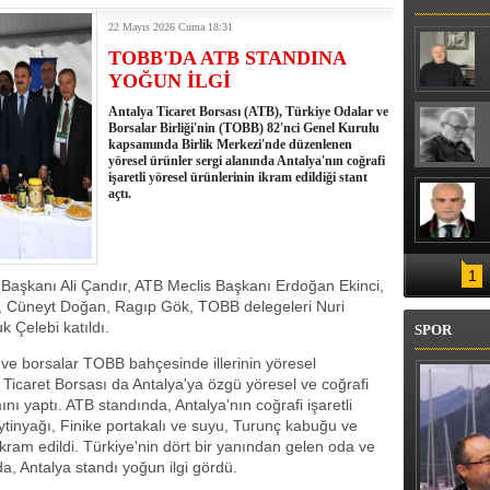
22 Mayıs 2026 Cuma 18:31
TOBB'DA ATB STANDINA
YOĞUN İLGİ
Antalya Ticaret Borsası (ATB), Türkiye Odalar ve
Borsalar Birliği'nin (TOBB) 82'nci Genel Kurulu
kapsamında Birlik Merkezi'nde düzenlenen
yöresel ürünler sergi alanında Antalya'nın coğrafi
işaretli yöresel ürünlerinin ikram edildiği stant
açtı.
1
Başkanı Ali Çandır, ATB Meclis Başkanı Erdoğan Ekinci,
ül, Cüneyt Doğan, Ragıp Gök, TOBB delegeleri Nuri
 Çelebi katıldı.
SPOR
ve borsalar TOBB bahçesinde illerinin yöresel
a Ticaret Borsası da Antalya'ya özgü yöresel ve coğrafi
mını yaptı. ATB standında, Antalya'nın coğrafi işaretli
eytinyağı, Finike portakalı ve suyu, Turunç kabuğu ve
ram edildi. Türkiye'nin dört bir yanından gelen oda ve
a, Antalya standı yoğun ilgi gördü.