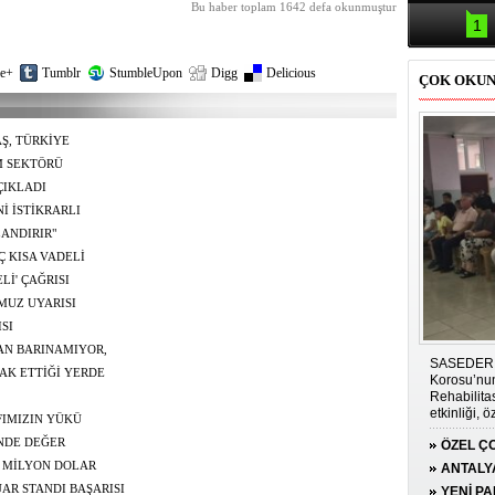
Samsun'da
Bu haber toplam 1642 defa okunmuştur
kazası: 
1
e+
Tumblr
StumbleUpon
Digg
Delicious
ÇOK OKU
Ş, TÜRKİYE
EN BİRİSİDİR"
M SEKTÖRÜ
ÇIKLADI
İ İSTİKRARLI
ZANDIRIR"
 KISA VADELİ
Lİ' ÇAĞRISI
MUZ UYARISI
SI
ŞAN BARINAMIYOR,
SASEDER i
AK ETTİĞİ YERDE
Korosu’nun
Rehabilit
etkinliği, 
FIMIZIN YÜKÜ
duygu dolu 
İNDE DEĞER
ÖZEL ÇO
6 MİLYON DOLAR
GÜCÜN
ANTALY
AR STANDI BAŞARISI
PLATFO
YENİ P