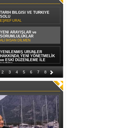
TARİH BİLGİSİ VE TÜRKİYE
SOLU
EŞREF URAL
YENİ ARAYIŞLAR ve
SORUMLULUKLAR
ALİ İHSAN DİLMEN
YENİLENMİŞ ÜRÜNLER
HAKKINDA YENİ YÖNETMELİK
ve ESKİ DÜZENLEME İLE
KARŞIL
AV CÜNEYT KARASU
TÜKETİCİNİN PAZARDA
ÜRÜNLERİ SEÇME HAKKI VAR
MI?
2
3
4
5
6
7
8
AV İBRAHİM GÜLLÜ
CAZİBE YA DA SOSYAL
ZARAFET
AHMET İLBARS
ANTALYA'NIN İHTİYACI, BİR
DENİZCİLİK MASTER PLANIDIR
CEM ARÜV
MÜCEVHERİN GÜCÜ VE ÖNEMİ
SERDAR YILMAZ