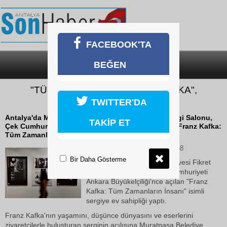
FACEBOOK'TA
BEĞEN
SON DAKİKA
KATEGORİLER
"TÜM ZAMANLARIN İNSANI KAFKA",
MURATPAŞA’DA
TWITTER'DA
Antalya'da Muratpaşa Belediyesi Fikret Otyam Sergi Salonu,
TAKİP ET
Çek Cumhuriyeti Ankara Büyükelçiliği'nce açılan "Franz Kafka:
Tüm Zamanların İnsanı" isimli...
03 Haziran 2026 Çarşamba 11:48
Bir Daha Gösterme
Antalya'da Muratpaşa Belediyesi Fikret
Otyam Sergi Salonu, Çek Cumhuriyeti
Ankara Büyükelçiliği'nce açılan "Franz
Kafka: Tüm Zamanların İnsanı" isimli
sergiye ev sahipliği yaptı.
Franz Kafka'nın yaşamını, düşünce dünyasını ve eserlerini
ziyaretçilerle buluşturan serginin açılışına Muratpaşa Belediye