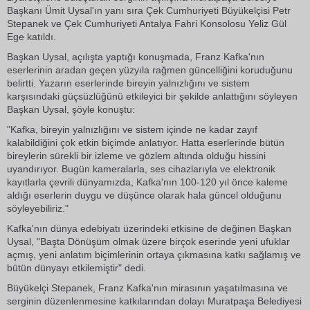
Başkanı Ümit Uysal'ın yanı sıra Çek Cumhuriyeti Büyükelçisi Petr
Stepanek ve Çek Cumhuriyeti Antalya Fahri Konsolosu Yeliz Gül
Ege katıldı.
Başkan Uysal, açılışta yaptığı konuşmada, Franz Kafka'nın
eserlerinin aradan geçen yüzyıla rağmen güncelliğini koruduğunu
belirtti. Yazarın eserlerinde bireyin yalnızlığını ve sistem
karşısındaki güçsüzlüğünü etkileyici bir şekilde anlattığını söyleyen
Başkan Uysal, şöyle konuştu:
"Kafka, bireyin yalnızlığını ve sistem içinde ne kadar zayıf
kalabildiğini çok etkin biçimde anlatıyor. Hatta eserlerinde bütün
bireylerin sürekli bir izleme ve gözlem altında olduğu hissini
uyandırıyor. Bugün kameralarla, ses cihazlarıyla ve elektronik
kayıtlarla çevrili dünyamızda, Kafka'nın 100-120 yıl önce kaleme
aldığı eserlerin duygu ve düşünce olarak hala güncel olduğunu
söyleyebiliriz."
Kafka'nın dünya edebiyatı üzerindeki etkisine de değinen Başkan
Uysal, "Başta Dönüşüm olmak üzere birçok eserinde yeni ufuklar
açmış, yeni anlatım biçimlerinin ortaya çıkmasına katkı sağlamış ve
bütün dünyayı etkilemiştir" dedi.
Büyükelçi Stepanek, Franz Kafka'nın mirasının yaşatılmasına ve
serginin düzenlenmesine katkılarından dolayı Muratpaşa Belediyesi