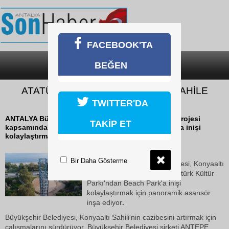
FACEBOOK'TA
BEĞEN
SON DAKİKA
KATEGORİLER
ATATÜRK KÜLTÜR PARKI'NDAN SAHİLE
ASANSÖRLE İNİLECEK
TWITTER'DA
ANTALYA Büyükşehir Belediyesi, Konyaaltı Sahil Projesi
TAKİP ET
kapsamında Atatürk Kültür Parkı'ndan Beach Park'a inişi
kolaylaştırmak için panoramik asansör...
24 Ekim 2018 Çarşamba 12:23
Bir Daha Gösterme
ANTALYA Büyükşehir Belediyesi, Konyaaltı
Sahil Projesi kapsamında Atatürk Kültür
Parkı'ndan Beach Park'a inişi
kolaylaştırmak için panoramik asansör
inşa ediyor
.
Büyükşehir Belediyesi, Konyaaltı Sahili'nin cazibesini artırmak için
çalışmalarını sürdürüyor. Büyükşehir Belediyesi şirketi ANTEPE