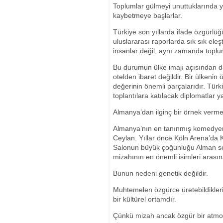
Toplumlar gülmeyi unuttuklarında ya
kaybetmeye başlarlar.
Türkiye son yıllarda ifade özgürlü
uluslararası raporlarda sık sık ele
insanlar değil, aynı zamanda toplu
Bu durumun ülke imajı açısından da 
otelden ibaret değildir. Bir ülkenin
değerinin önemli parçalarıdır. Türki
toplantılara katılacak diplomatlar y
Almanya’dan ilginç bir örnek verme
Almanya’nın en tanınmış komedyenle
Ceylan. Yıllar önce Köln Arena’da K
Salonun büyük çoğunluğu Alman sey
mizahının en önemli isimleri arası
Bunun nedeni genetik değildir.
Muhtemelen özgürce üretebildikleri, 
bir kültürel ortamdır.
Çünkü mizah ancak özgür bir atmos