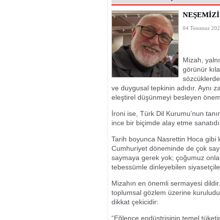
GÖRDÜ
NEŞEMİZ
04 Temmuz 2026
Mizah, yalnı
görünür kıla
sözcüklerdek
ve duygusal tepkinin adıdır. Aynı z
eleştirel düşünmeyi besleyen önemli 
İroni ise, Türk Dil Kurumu’nun tanı
ince bir biçimde alay etme sanatıdı
Tarih boyunca Nasrettin Hoca gibi 
Cumhuriyet döneminde de çok sayıda 
saymaya gerek yok; çoğumuz onları 
tebessümle dinleyebilen siyasetçiler
Mizahın en önemli sermayesi dildir. 
toplumsal gözlem üzerine kuruludu
dikkat çekicidir:
“Eğlence endüstrisinin temel tüket