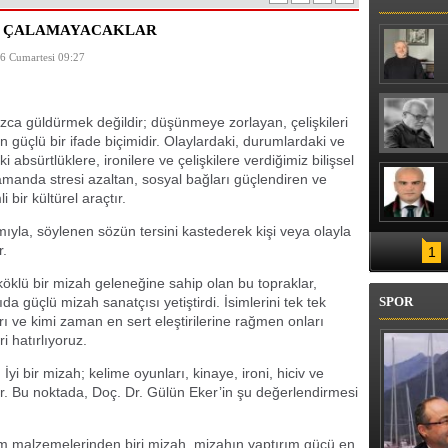
İ ÇALAMAYACAKLAR
 Cumartesi 09:27
zca güldürmek değildir; düşünmeye zorlayan, çelişkileri
n güçlü bir ifade biçimidir. Olaylardaki, durumlardaki ve
i absürtlüklere, ironilere ve çelişkilere verdiğimiz bilişsel
amanda stresi azaltan, sosyal bağları güçlendiren ve
bir kültürel araçtır.
mıyla, söylenen sözün tersini kastederek kişi veya olayla
r.
1
köklü bir mizah geleneğine sahip olan bu topraklar,
güçlü mizah sanatçısı yetiştirdi. İsimlerini tek tek
SPOR
ve kimi zaman en sert eleştirilerine rağmen onları
i hatırlıyoruz.
İyi bir mizah; kelime oyunları, kinaye, ironi, hiciv ve
r. Bu noktada, Doç. Dr. Gülün Eker’in şu değerlendirmesi
im malzemelerinden biri mizah, mizahın yaptırım gücü en