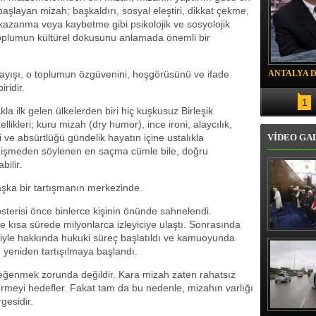
 başlayan mizah; başkaldırı, sosyal eleştiri, dikkat çekme,
kazanma veya kaybetme gibi psikolojik ve sosyolojik
 toplumun kültürel dokusunu anlamada önemli bir
ayışı, o toplumun özgüvenini, hoşgörüsünü ve ifade
ANTALYA 
ridir.
DRON SAL
1
la ilk gelen ülkelerden biri hiç kuşkusuz Birleşik
zellikleri; kuru mizah (dry humor), ince ironi, alaycılık,
i ve absürtlüğü gündelik hayatın içine ustalıkla
VİDEO GA
değişmeden söylenen en saçma cümle bile, doğru
ilir.
şka bir tartışmanın merkezinde.
sterisi önce binlerce kişinin önünde sahnelendi.
kısa sürede milyonlarca izleyiciye ulaştı. Sonrasında
Erbaş, Ha
niyle hakkında hukuki süreç başlatıldı ve kamuoyunda
Veli Cam
ı yeniden tartışılmaya başlandı.
teravih 
kıld
eğenmek zorunda değildir. Kara mizah zaten rahatsız
meyi hedefler. Fakat tam da bu nedenle, mizahın varlığı
gesidir.