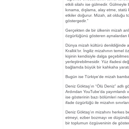
etkili silahı ise gülmedir. Gülmeyle
kınama, dışlama, alay etme, statü 
etkiler doğurur. Mizah, ait olduğu
göstergedir.”
Gerçekten de bir ülkenin mizah anl
özgürlüğünü gösteren aynalardan bi
Dünya mizah kültürü denildiğinde ak
Krallık’tır. İngiliz mizahının temel ö
kişinin kendisiyle dalga geçebilmes
yerleştirebilmesidir. Yüz ifadesi 
bağlamda büyük bir kahkaha yaratab
Bugün ise Türkiye’de mizah bamba
Deniz Göktaş’ın “Ölü Deniz” adlı gö
Ardından YouTube’da yayımlandı ve 
ise gösterinin bazı bölümleri nede
ifade özgürlüğü ile mizahın sınırlar
Deniz Göktaş’ın mizahını herkes b
etmeyi, ezber bozmayı ve düşündür
bir toplumun özgüveninin de göster