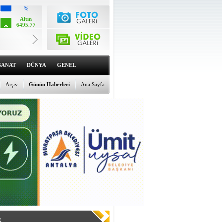
Altın
6495.77
%0.06
Dolar
47.5791
%-0.02
Euro
55.0468
SANAT
DÜNYA
GENEL
%0.13
Arşiv
Günün Haberleri
Ana Sayfa
R