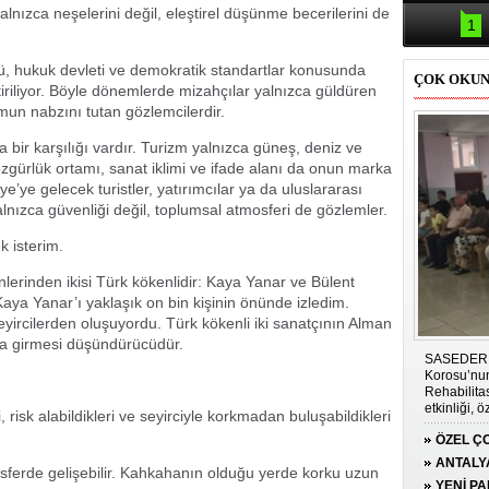
Samsun'da
lnızca neşelerini değil, eleştirel düşünme becerilerini de
kazası: 
1
ğü, hukuk devleti ve demokratik standartlar konusunda
ÇOK OKU
ştiriliyor. Böyle dönemlerde mizahçılar yalnızca güldüren
mun nabzını tutan gözlemcilerdir.
bir karşılığı vardır. Turizm yalnızca güneş, deniz ve
 özgürlük ortamı, sanat iklimi ve ifade alanı da onun marka
ye’ye gelecek turistler, yatırımcılar ya da uluslararası
alnızca güvenliği değil, toplumsal atmosferi de gözlemler.
k isterim.
rinden ikisi Türk kökenlidir: Kaya Yanar ve Bülent
aya Yanar’ı yaklaşık on bin kişinin önünde izledim.
ircilerden oluşuyordu. Türk kökenli iki sanatçının Alman
na girmesi düşündürücüdür.
SASEDER i
Korosu’nun
Rehabilit
etkinliği, 
risk alabildikleri ve seyirciyle korkmadan buluşabildikleri
duygu dolu 
ÖZEL ÇO
GÜCÜN
ANTALY
ferde gelişebilir. Kahkahanın olduğu yerde korku uzun
PLATFO
YENİ P