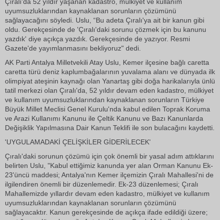
Çıralı'da 52 yıldır yaşanan kadastro, mülkiyet ve kullanım
uyumsuzluklarından kaynaklanan sorunların çözümünü
sağlayacağını söyledi. Uslu, “Bu adeta Çıralı'ya ait bir kanun gibi
oldu. Gerekçesinde de 'Çıralı'daki sorunu çözmek için bu kanunu
yazdık' diye açıkça yazdık. Gerekçesinde de yazıyor. Resmi
Gazete'de yayımlanmasını bekliyoruz" dedi.
AK Parti Antalya Milletvekili Atay Uslu, Kemer ilçesine bağlı caretta
caretta türü deniz kaplumbağalarının yuvalama alanı ve dünyada ilk
olimpiyat ateşinin kaynağı olan Yanartaş gibi doğa harikalarıyla ünlü
tatil merkezi olan Çıralı'da, 52 yıldır devam eden kadastro, mülkiyet
ve kullanım uyumsuzluklarından kaynaklanan sorunların Türkiye
Büyük Millet Meclisi Genel Kurulu'nda kabul edilen Toprak Koruma
ve Arazi Kullanımı Kanunu ile Çeltik Kanunu ve Bazı Kanunlarda
Değişiklik Yapılmasına Dair Kanun Teklifi ile son bulacağını kaydetti.
'UYGULAMADAKİ ÇELİŞKİLER GİDERİLECEK'
Çıralı'daki sorunun çözümü için çok önemli bir yasal adım attıklarını
belirten Uslu, "Kabul ettiğimiz kanunda yer alan Orman Kanunu Ek-
23'üncü maddesi; Antalya'nın Kemer ilçemizin Çıralı Mahallesi'ni de
ilgilendiren önemli bir düzenlemedir. Ek-23 düzenlemesi; Çıralı
Mahallemizde yıllardır devam eden kadastro, mülkiyet ve kullanım
uyumsuzluklarından kaynaklanan sorunların çözümünü
sağlayacaktır. Kanun gerekçesinde de açıkça ifade edildiği üzere;