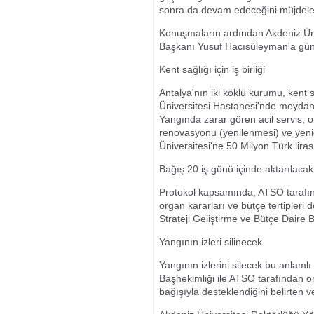
sonra da devam edeceğini müjdele
Konuşmaların ardından Akdeniz Üni
Başkanı Yusuf Hacısüleyman'a günü
Kent sağlığı için iş birliği
Antalya'nın iki köklü kurumu, kent sa
Üniversitesi Hastanesi'nde meydan
Yangında zarar gören acil servis, o
renovasyonu (yenilenmesi) ve yen
Üniversitesi'ne 50 Milyon Türk lira
Bağış 20 iş günü içinde aktarılacak
Protokol kapsamında, ATSO tarafında
organ kararları ve bütçe tertipleri
Strateji Geliştirme ve Bütçe Daire 
Yangının izleri silinecek
Yangının izlerini silecek bu anlam
Başhekimliği ile ATSO tarafından o
bağışıyla desteklendiğini belirten v