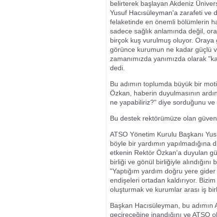
belirterek başlayan Akdeniz Ünive
Yusuf Hacısüleyman'a zarafeti ve de
felaketinde en önemli bölümlerin 
sadece sağlık anlamında değil, orad
birçok kuş vurulmuş oluyor. Oraya 
görünce kurumun ne kadar güçlü ve
zamanımızda yanımızda olarak "kara
dedi.
Bu adımın toplumda büyük bir moti
Özkan, haberin duyulmasının ardın
ne yapabiliriz?" diye sorduğunu ve 
Bu destek rektörümüze olan güveni
ATSO Yönetim Kurulu Başkanı Yusu
böyle bir yardımın yapılmadığına d
etkenin Rektör Özkan'a duyulan gü
birliği ve gönül birliğiyle alındığı
"Yaptığım yardım doğru yere gider
endişeleri ortadan kaldırıyor. Bizim 
oluşturmak ve kurumlar arası iş birl
Başkan Hacısüleyman, bu adımın An
geçireceğine inandığını ve ATSO ol