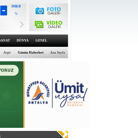
IMKB
%
Altın
6586.29
%1.64
Dolar
47.7004
SANAT
DÜNYA
GENEL
%0.12
Euro
54.9943
Arşiv
Günün Haberleri
Ana Sayfa
%-0.13
R