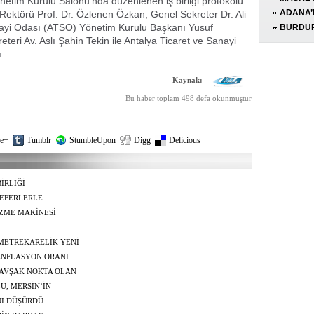
netim Kurulu Salonu'nda düzenlenen iş birliği protokolü
OPERA
MOTOSİ
ADANA’
 Rektörü Prof. Dr. Özlenen Özkan, Genel Sekreter Dr. Ali
nayi Odası (ATSO) Yönetim Kurulu Başkanı Yusuf
EKİPLE
YÜZÜND
BURDUR
ri Av. Aslı Şahin Tekin ile Antalya Ticaret ve Sanayi
TESTER
SÜRÜCÜ
.
TUTUKL
Kaynak:
Bu haber toplam 498 defa okunmuştur
e+
Tumblr
StumbleUpon
Digg
Delicious
İRLİĞİ
EFERLERLE
ZME MAKİNESİ
 METREKARELİK YENİ
 ENFLASYON ORANI
R"
KAVŞAK NOKTA OLAN
RİŞ-ÇIKIŞ YAPIYOR
U, MERSİN’İN
CAK"
NI DÜŞÜRDÜ