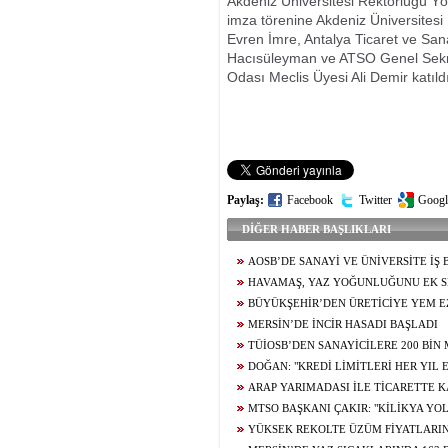
Akdeniz Üniversitesi Rektörlüğü Yö
imza törenine Akdeniz Üniversitesi
Evren İmre, Antalya Ticaret ve Sa
Hacısüleyman ve ATSO Genel Sekrete
Odası Meclis Üyesi Ali Demir katıldı
Paylaş:
Facebook
Twitter
Googl
DİĞER HABER BAŞLIKLARI
AOSB’DE SANAYİ VE ÜNİVERSİTE İŞ B
HAVAMAŞ, YAZ YOĞUNLUĞUNU EK S
KARŞILIYOR
BÜYÜKŞEHİR’DEN ÜRETİCİYE YEM E
DESTEĞİ
MERSİN’DE İNCİR HASADI BAŞLADI
TÜİOSB’DEN SANAYİCİLERE 200 BİN
YATIRIM FIRSATI
DOĞAN: "KREDİ LİMİTLERİ HER YIL
DİKKATE ALINARAK GÜNCELLENMELİDİ
ARAP YARIMADASI İLE TİCARETTE 
CİLVEGÖZÜ’NDEN GÜNDE BİN 500 TIR Gİ
MTSO BAŞKANI ÇAKIR: "KİLİKYA YOL
TURİZMDE YENİ KALKINMA ROTASI OLA
YÜKSEK REKOLTE ÜZÜM FİYATLARI