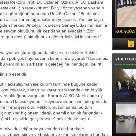
rsitesi Rektörü Prof. Dr. Özlenen Özkan, ATSO Başkanı
stekleri için teşekkür etti. Bir yıl önce yaşanan yangın
hasar gördüğünü hatırlatan Rektör Özkan, "Bu destek
a asistanlar ve öğrenciler de yetişecek. Yani bir taşla
giden herkes, Antalya Ticaret ve Sanayi Odası'nın ismini
 saygın olduğunu bir kez daha anlayacaktır. Zor
KOCAGÖZ:
 gün dostu" olduğunuzu gösterdiniz. İyi ki varsınız"
SORUMLU
1
vasyon oluşturduğunu da sözlerine ekleyen Rektör
dan pek çok hayırseverin kendisini arayarak "Hocam biz
VİDEO GA
bu yardımların arkasının geleceğine inandığını belirtti.
mizin eseridir
f Hacısüleyman ise kurum tarihinde bugüne kadar
ikkat çekerek, alınan bu kararın arkasındaki en büyük
ven olduğunu vurguladı. Kararın ATSO Meclisi'nde oy
nı belirten Hacısüleyman, "Hayırseverlerin zihninde genelde
Erbaş, Ha
Veli Cam
 mi?" endişesi olur. Rektörümüzün şahsı, bu tüm
teravih 
için miktar hiç önemli değil, önemli olan bir farkındalık
kıld
iğini bu şekilde geliştirmektir" şeklinde konuştu.
talya'daki diğer hayırseverleri de harekete
arak üniversiteye ve hastaneye olan katkılarının bundan