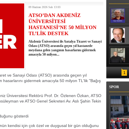
09 Haziran 2026 Salı 13:03
ATSO’DAN AKDENİZ
ÜNİVERSİTESİ
HASTANESİ’NE 50 MİLYON
TL’LİK DESTEK
Akdeniz Üniversitesi ile Antalya Ticaret ve Sanayi
Odası (ATSO) arasında geçen yıl hastanede
meydana gelen yangının hasarlarını gidermek
amacıyla 50 milyon...
1
icaret ve Sanayi Odası (ATSO) arasında geçen yıl
hasarlarını gidermek amacıyla 50 milyon TL'lik "Bağış
SPOR
deniz Üniversitesi Rektörü Prof. Dr. Özlenen Özkan, ATSO
süleyman ve ATSO Genel Sekreteri Av. Aslı Şahin Tekin
lduğunu gösterdi
n kendisi için çok özel ve duygusal bir gün olduğunu