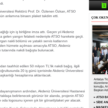
Samsun'da
di.
kazası: 
1
versitesi Rektörü Prof. Dr. Özlenen Özkan, ATSO
n anlamına binaen plaket takdim etti.
ÇOK OKU
ğlığı için iş birliğine imza attı. Geçen yıl Akdeniz
a gelen yangın felaketi nedeniyle ATSO harekete geçti.
rgan nakli bölümü ve yataklı servis katlarının
iden hizmete açılması amacıyla ATSO, Akdeniz
sı tutarında nakdi bağışta bulunacak.
n taahhüt edilen 50 milyon TL'lik nakdi bağış, ilgili
 doğrultusunda 20 iş günü içerisinde Akdeniz Üniversitesi
Başkanlığı hesaplarına aktarılacak.
Antalya Tic
düzenlenen
konuğu, An
Başkan Ada
lı dayanışmanın ardından, Akdeniz Üniversitesi Hastanesi
rtaklaşa belirlenecek görünür bir alanda, projenin ATSO
ATSO BA
e oda logosunu içeren şık bir görsel/plaket yer alacak.
KONUĞ
SİDE A
ÇOCUĞA
MASKEY