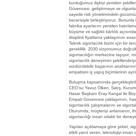
kurduğumuz ilişkiyi yeniden şekille
Güvencesi, geliştirmeye ve olgunla
sayede risk yönetimindeki gücümüzü
becerisiyle birleştiriyoruz. Bununla
fabrika ayarlarını yeniden hatırlam
büyüme ve sağlıklı kârlılık açısında
disiplinli fiyatlama yaklaşımını esa
Teknik sigortacılık bizim için bir t
gereklilik. 2030 vizyonumuz doğr
sigortacılığın merkezine taşıyor; mü
sigortacılık deneyimini şekillendir
sürdürülebilir başarının anahtarını
empatisini iş yapış biçimlerinin ay
Buluşma kapsamında gerçekleştiri
CEO'su Yavuz Ölken, Satış, Kurum
Hasar Başkanı Eray Kangal ile Büyüm
Empati Güvencesi yaklaşımını, has
sigortacılık çalışmalarını ve sigort
Oturumda; müşteriyi anlamanın, ih
sigortacılığı insan odaklı bir den
Yapılan açıklamaya göre şirket, sigo
etkili yanıt veren, teknolojiyi insa