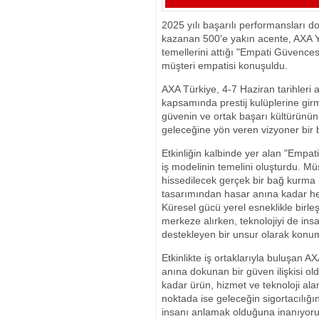
ALANINDA ’O
2025 yılı başarılı performansları d
GÖRÜNTÜLER
kazanan 500'e yakın acente, AXA Yıl
temellerini attığı "Empati Güvence
müşteri empatisi konuşuldu.
AXA Türkiye, 4-7 Haziran tarihleri
kapsamında prestij kulüplerine girm
güvenin ve ortak başarı kültürünün
geleceğine yön veren vizyoner bir 
Etkinliğin kalbinde yer alan "Empat
iş modelinin temelini oluşturdu. Mü
hissedilecek gerçek bir bağ kurma 
tasarımından hasar anına kadar he
Küresel gücü yerel esneklikle birle
merkeze alırken, teknolojiyi de ins
destekleyen bir unsur olarak konum
Etkinlikte iş ortaklarıyla buluşan 
anına dokunan bir güven ilişkisi ol
kadar ürün, hizmet ve teknoloji ala
noktada ise geleceğin sigortacılığı
insanı anlamak olduğuna inanıyoruz