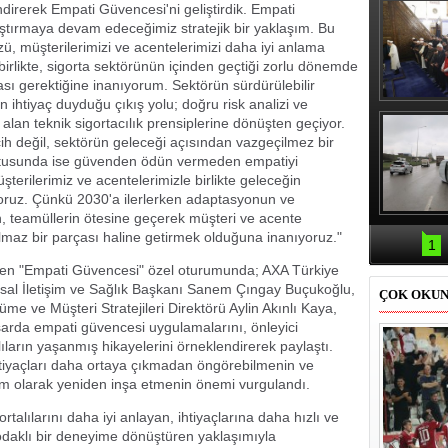
ndirerek Empati Güvencesi'ni geliştirdik. Empati
ştırmaya devam edeceğimiz stratejik bir yaklaşım. Bu
, müşterilerimizi ve acentelerimizi daha iyi anlama
 birlikte, sigorta sektörünün içinden geçtiği zorlu dönemde
ası gerektiğine inanıyorum. Sektörün sürdürülebilir
n ihtiyaç duyduğu çıkış yolu; doğru risk analizi ve
Erbaş, Ha
s alan teknik sigortacılık prensiplerine dönüşten geçiyor.
Veli Cam
teravih 
ercih değil, sektörün geleceği açısından vazgeçilmez bir
kıld
ultusunda ise güvenden ödün vermeden empatiyi
şterilerimiz ve acentelerimizle birlikte geleceğin
iyoruz. Çünkü 2030'a ilerlerken adaptasyonun ve
n, teamüllerin ötesine geçerek müşteri ve acente
Samsun'da
rılmaz bir parçası haline getirmek olduğuna inanıyoruz."
kazası: 
1
len "Empati Güvencesi" özel oturumunda; AXA Türkiye
sal İletişim ve Sağlık Başkanı Sanem Çıngay Buçukoğlu,
ÇOK OKU
e ve Müşteri Stratejileri Direktörü Aylin Akınlı Kaya,
arda empati güvencesi uygulamalarını, önleyici
alıların yaşanmış hikayelerini örneklendirerek paylaştı.
tiyaçları daha ortaya çıkmadan öngörebilmenin ve
eyim olarak yeniden inşa etmenin önemi vurgulandı.
rtalılarını daha iyi anlayan, ihtiyaçlarına daha hızlı ve
n odaklı bir deneyime dönüştüren yaklaşımıyla