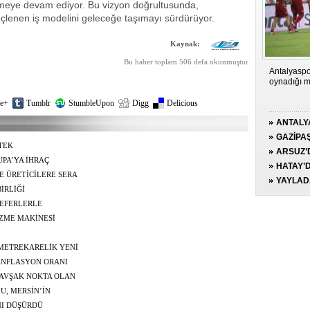
dirmeye devam ediyor. Bu vizyon doğrultusunda,
güçlenen iş modelini geleceğe taşımayı sürdürüyor.
Kaynak:
Bu haber toplam 506 defa okunmuştur
Antalyaspor
oynadığı m
e+
Tumblr
StumbleUpon
Digg
Delicious
ANTALY
GAZİPA
TEK
ARSUZ’D
UPA’YA İHRAÇ
HİZMETE
HATAY’D
E ÜRETİCİLERE SERA
YAKALA
YAYLAD
İRLİĞİ
EFERLERLE
ZME MAKİNESİ
 METREKARELİK YENİ
 ENFLASYON ORANI
R"
KAVŞAK NOKTA OLAN
RİŞ-ÇIKIŞ YAPIYOR
U, MERSİN’İN
CAK"
NI DÜŞÜRDÜ