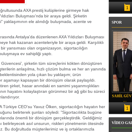
LMAZ BU KADAR ’DEDİRTEN
1
oğrultusunda AXA prestij kulüplerine girmeye hak
dızları Buluşması'nda bir araya geldi. Şirketin
si" yaklaşımının ele alındığı buluşmada, acente ve
SPOR
 arasında Antalya'da düzenlenen AXA Yıldızları Buluşması
eye hak kazanan acenteleriyle bir araya geldi. Karşılıklı
 bir yansıması olan organizasyon, sigortacılığın
buluşmaya ev sahipliği yaptı.
i Güvencesi', şirketin tüm süreçlerini kökten dönüştüren
şterilerin anlaşılma, hızlı çözüm bulma ve her an yanında
beklentisinden yola çıkan bu yaklaşım; ürün
r aşamayı kapsayan bir dönüşüm olarak paylaşıldı.
ştiren şirket, hasar anındaki en samimi yaşanmışlıkları
anın hayatını kolaylaştıran görünmez bir ağ gibi bu süreci
SAHİL GÜ
landırıyor.
YEMEĞİ
AXA Türkiye CEO'su Yavuz Ölken, sigortacılığın hayatın her
1
duğunu belirterek şunları söyledi: "Sigortacılıkta bugüne
nlarında önemli bir dönüşüm gerçekleştirdik. Geldiğimiz
VİDEO GA
nı belirleyecek asıl unsurun, riskleri yönetmenin ötesinde
. Bu doğrultuda müşterilerimiz ve iş ortaklarımızla