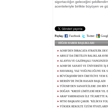
sigortacılığın geleceğini şekillen
acenteleriyle birlikte büyüyen ve 
Paylaş:
Facebook
Twitter
Googl
DİĞER HABER BAŞLIKLARI
AOSB’DEN İHRACATA STRATEJİK DES
ARSUZ’DA ÜRETİLEN BALIKLAR AVR
EDİLİYOR
ALANYA VE GAZİPAŞALI YANGINZED
NAYLONU DESTEĞİ
AOSB’DE SANAYİ VE ÜNİVERSİTE İŞ B
HAVAMAŞ, YAZ YOĞUNLUĞUNU EK S
KARŞILIYOR
BÜYÜKŞEHİR’DEN ÜRETİCİYE YEM E
DESTEĞİ
MERSİN’DE İNCİR HASADI BAŞLADI
TÜİOSB’DEN SANAYİCİLERE 200 BİN
YATIRIM FIRSATI
DOĞAN: "KREDİ LİMİTLERİ HER YIL
DİKKATE ALINARAK GÜNCELLENMELİDİ
ARAP YARIMADASI İLE TİCARETTE 
CİLVEGÖZÜ’NDEN GÜNDE BİN 500 TIR Gİ
MTSO BAŞKANI ÇAKIR: "KİLİKYA YOL
TURİZMDE YENİ KALKINMA ROTASI OLA
YÜKSEK REKOLTE ÜZÜM FİYATLARI