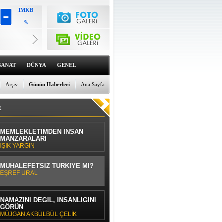
IMKB
%
Altın
6659.71
%0
Dolar
47.6791
SANAT
DÜNYA
GENEL
%0
Euro
55.1258
Arşiv
Günün Haberleri
Ana Sayfa
%0
R
MEMLEKLETİMDEN İNSAN
MANZARALARI
IŞIK YARGIN
MUHALEFETSİZ TÜRKİYE Mİ?
EŞREF URAL
NAMAZINI DEĞİL, İNSANLIĞINI
GÖRÜN
MÜJGAN AKBÜLBÜL ÇELİK