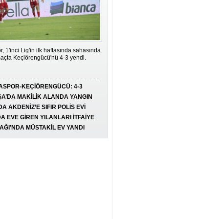
MÜTEDEYYİN MAHALLE VE
DAVUTOĞLU
TARIK ÇELENK
ATATÜRK’ÜN İZİNDE OTELLER
, 1'inci Lig'in ilk haftasında sahasında
NİZAMETTİN ŞEN
açta Keçiörengücü'nü 4-3 yendi.
HAYAT ŞİMDİ BAŞLIYOR:
ASPOR-KEÇİÖRENGÜCÜ: 4-3
ERTELEME, YAŞA!
DİLEK DEMİRKAN
ŞA’DA MAKİLİK ALANDA YANGIN
A AKDENİZ’E SIFIR POLİS EVİ
ŞEYTANIN EN ŞIK ELBİSESİ:
 AÇILIYOR
A EVE GİREN YILANLARI İTFAİYE
MAKYAVELİZM
DI
AĞI’NDA MÜSTAKİL EV YANDI
NADİRE SÖNMEZ
DUMAN ÇÖKMEDEN ÖNCE
GÖZDE SARI
TEŞEKKÜRLER LENOVO VE
KOYUNCU ELEKTRONİK
BİHTER GÖRDÜ
BAŞAKŞEHİR'İN AVRUPA