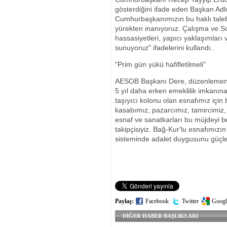
gösterdiğini ifade eden Başkan Adl
Cumhurbaşkanımızın bu haklı taleb
yürekten inanıyoruz. Çalışma ve S
hassasiyetleri, yapıcı yaklaşımları 
sunuyoruz" ifadelerini kullandı.
"Prim gün yükü hafifletilmeli"
AESOB Başkanı Dere, düzenlemenin 
5 yıl daha erken emeklilik imkanı
taşıyıcı kolonu olan esnafımız için 
kasabımız, pazarcımız, tamircimiz, 
esnaf ve sanatkarları bu müjdeyi bek
takipçisiyiz. Bağ-Kur'lu esnafımızı
sisteminde adalet duygusunu güçlen
Paylaş:
Facebook
Twitter
Googl
DİĞER HABER BAŞLIKLARI