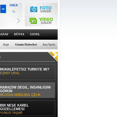
IMKB
%
Altın
6659.71
%0
Dolar
47.6791
SANAT
DÜNYA
GENEL
%0
Euro
55.1258
Arşiv
Günün Haberleri
Ana Sayfa
%0
R
MUHALEFETSİZ TÜRKİYE Mİ?
EŞREF URAL
NAMAZINI DEĞİL, İNSANLIĞINI
GÖRÜN
MÜJGAN AKBÜLBÜL ÇELİK
BİR NEŞE KAREL
GÜZELLEMESİ
YUNUS YAŞAR