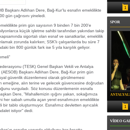
OL YENİLENDİ
1
 Başkanı Adlıhan Dere, Bağ-Kur'lu esnafın emeklilikte
200 gün çağrısını yineledi.
SPOR
meklilikte prim gün sayısının 9 binden 7 bin 200'e
ilyonlarca küçük işletme sahibi tarafından yakından takip
kapsamında sigortalı olan esnaf ve sanatkarlar, emeklilik
lamak zorunda kalırken; SSK'lı çalışanlarda bu süre 7
aki bin 800 günlük fark ise 5 yıla karşılık geliyor.
emeli"
federasyonu (TESK) Genel Başkan Vekili ve Antalya
iği (AESOB) Başkanı Adlıhan Dere, Bağ-Kur prim gün
sosyal güvenlik düzenlemesi olarak görülmemesi
fın emeğine, alın terine ve gelecek güvencesine doğrudan
duğunu vurguladı. Söz konusu düzenlemenin esnafa
Başkan Dere, "Mahallemizin ışığını yakan, sokağımıza
ANTALYALI
i her sabah umutla açan yerel esnafımızın emeklilikte
SALLADI
i bir tablo oluşturmuyor. Esnafımız devletten ayrıcalık
1
dalet istiyor" dedi.
VİDEO GA
an'ın esnafın yanında olduğunu her fırsatta