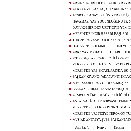
ARSUZ’DA ÜRETİLEN BALIKLAR AVR
EDİLİYOR
ALANYA VE GAZİPAŞALI YANGINZED
NAYLONU DESTEĞİ
AOSB’DE SANAYİ VE ÜNİVERSİTE İŞ B
HAVAMAŞ, YAZ YOĞUNLUĞUNU EK S
KARŞILIYOR
BÜYÜKŞEHİR’DEN ÜRETİCİYE YEM E
DESTEĞİ
MERSİN’DE İNCİR HASADI BAŞLADI
TÜİOSB’DEN SANAYİCİLERE 200 BİN
YATIRIM FIRSATI
DOĞAN: "KREDİ LİMİTLERİ HER YIL
DİKKATE ALINARAK GÜNCELLENMELİDİ
ARAP YARIMADASI İLE TİCARETTE 
CİLVEGÖZÜ’NDEN GÜNDE BİN 500 TIR Gİ
MTSO BAŞKANI ÇAKIR: "KİLİKYA YOL
TURİZMDE YENİ KALKINMA ROTASI OLA
YÜKSEK REKOLTE ÜZÜM FİYATLARI
MERSİN’DE YAZ SICAKLARINDA 163 
LİMONATA DAĞITILDI
BAŞKAN KIVANÇ: "ADANA’NIN İHRA
YÜZDE 0.5, İLK 7 AYDA YÜZDE 13.7 ARTTI
BÜYÜKŞEHİR’DEN GÜNDOĞMUŞ VE İB
BEREKET KOVANI
BAŞKAN ERDEM: "DÖVİZ DÖNÜŞÜM D
TALEMİZLE UZATILDI"
AOSB’DEN ÜRETİM SÜREKLİLİĞİNİ 
STRATEJİK YATIRIM
ANTALYA TİCARET BORSASI TEMMUZ
AÇIKLADI
MERSİN’DE ’HALK KART’IN TEMMUZ
HESAPLARA YATIRILDI
MERSİN’DE ÜRETİCİYE FEROMON T
EKİPMANI DESTEĞİ
MÜSİAD ANTALYA ŞUBE BAŞKANI A
SADECE BORÇLUNUN DEĞİL, TÜM TEDARİ
Ana Sayfa
Künye
İletişim