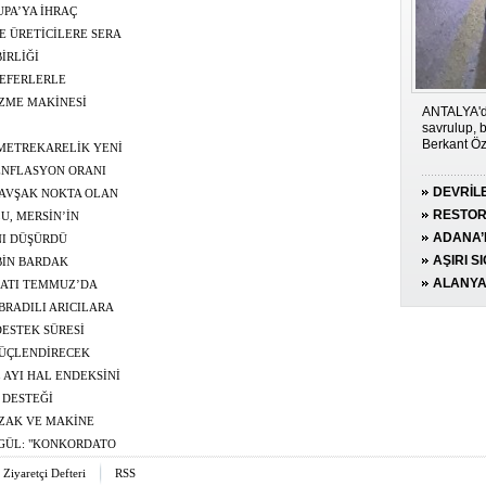
UPA’YA İHRAÇ
E ÜRETİCİLERE SERA
İRLİĞİ
EFERLERLE
ZME MAKİNESİ
ANTALYA'da
savrulup, 
Berkant Öze
 METREKARELİK YENİ
 ENFLASYON ORANI
DEVRİL
R"
KAVŞAK NOKTA OLAN
HAYATIN
RESTOR
RİŞ-ÇIKIŞ YAPIYOR
U, MERSİN’İN
İBADETE
ADANA’
CAK"
NI DÜŞÜRDÜ
UYGULA
AŞIRI S
BİN BARDAK
YAKALAN
YANGIN
ALANYA
CATI TEMMUZ’DA
KESİLDİ
"
RADILI ARICILARA
ESTEK SÜRESİ
GÜÇLENDİRECEK
 AYI HAL ENDEKSİNİ
 DESTEĞİ
UZAK VE MAKİNE
KGÜL: "KONKORDATO
K ZİNCİRİNİN
Ziyaretçi Defteri
RSS