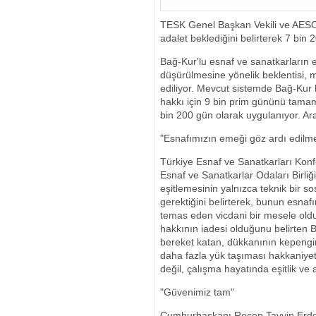
KULLANDIĞI Y
TESK Genel Başkan Vekili ve AESOB
adalet beklediğini belirterek 7 bin 
Bağ-Kur'lu esnaf ve sanatkarların e
düşürülmesine yönelik beklentisi, m
ediliyor. Mevcut sistemde Bağ-Kur 
hakkı için 9 bin prim gününü tamam
bin 200 gün olarak uygulanıyor. Arad
"Esnafımızın emeği göz ardı edilm
Türkiye Esnaf ve Sanatkarları Kon
Esnaf ve Sanatkarlar Odaları Birl
eşitlemesinin yalnızca teknik bir 
gerektiğini belirterek, bunun esna
temas eden vicdani bir mesele ol
hakkının iadesi olduğunu belirten 
bereket katan, dükkanının kepengin
daha fazla yük taşıması hakkaniyetl
değil, çalışma hayatında eşitlik ve a
"Güvenimiz tam"
Cumhurbaşkanı Recep Tayyip Erdoğ