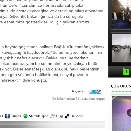
ıhan Dere, "Esnafımıza her fırsatta sahip çıkan
imizi de destekleyeceğine ve gerekli adımları atacağına
osyal Güvenlik Bakanlığımıza da bu süreçteki
ve esnafımıza gösterdikleri ilgi için şükranlarımızı
Erbaş, Ha
Veli Cam
teravih 
kıld
hayata geçirilmesi halinde Bağ-Kur'lu esnafın yaklaşık
na kavuşacağını kaydederek, "Bu adım, yerel ekonominin
büyük bir nefes olacaktır. Bakkalımız, berberimiz,
lokantacımız; yani bu şehrin alın teriyle çalışan bütün
Samsun'da
liyor. Bizler esnaf teşkilatı olarak bu haklı beklentinin
kazası: 
1
n prim gün yükünün hafifletilmesi, sosyal güvenlik
direcektir" diye konuştu.
ÇOK OKU
Kaynak:
Bu haber toplam 511 defa okunmuştur
e+
Tumblr
StumbleUpon
Digg
Delicious