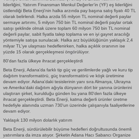
liderliğini, Yatırım Finansman Menkul Değerler'in (YF) eş liderliğini
üstlendiği Beta Enerji'nin halka arzında pay başına satış fiyatı 40 TL
olarak belirlendi. Halka arzda 55 milyon TL nominal değerli paylar
sermaye artırımı, 5 milyon 750 bin TL nominal değerli paylar ortak
satışı şeklinde olmak üzere toplam 60 milyon 750 bin TL nominal
değerli paylar, sabit fiyatla talep toplama ve en iyi gayret aracılığı
yöntemiyle satışa sunulacak. Halka arz büyüklüğünün yaklaşık 2,4
milyar TL'ye ulaşması hedeflenirken, halka açıklık oranının ise
yüzde 15 olarak gerçekleşmesi öngörülüyor.
80'dan fazla ülkeye ihracat gerçekleştirdi
Beta Enerji, Adana'da farklı tip güç ve gerilimlerde yağlı ve kuru tip
dağıtım transformatörü, güç transformatörü ve köşk üretimine
devam ediyor. Adana'daki tesislerinin yanı sıra Almanya, Ukrayna
ve Amerika'daki dağıtım ağıyla dünyanın dört bir yanına ürünlerini
ulaştıran şirket, kurulduğu günden bu yana 80'den fazla ülkeye
ihracat gerçekleştirdi. Beta Enerji, katma değerli ürünler üretme
hedefiyle alanında uzman 730'un üzerinde çalışanıyla faaliyetlerine
devam ediyor.
Yaklaşık 130 milyon dolarlık yatırım
Beta Enerji, sürdürülebilir büyüme hedefleri doğrultusunda önemli
yatırımlara da imza atıyor. Şirketin Adana Hacı Sabancı Organize