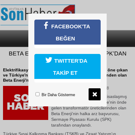
FACEBOOK'TA
BEĞEN
SON DAKİKA
KATEGORİLER
BETA ENERJİ’NİN HALKA ARZINA SPK’DAN
ONAY
TWITTER'DA
Elektrifikasyon sektöründe ihtisaslaşmış yapısıyla öne çıkan
TAKİP ET
ve Türkiye'nin önde gelen transformatör üreticilerinden olan
Beta Enerji'nin halka arz...
11 Haziran 2026 Perşembe 11:08
Bir Daha Gösterme
Elektrifikasyon sektöründe ihtisaslaşmış
yapısıyla öne çıkan ve Türkiye'nin önde
gelen transformatör üreticilerinden olan
Beta Enerji'nin halka arz başvurusu,
Sermaye Piyasası Kurulu (SPK)
tarafından onaylandı.
Türkiye Sınai Kalkınma Bankası (TSKB) ve Ziraat Yatırım'ın