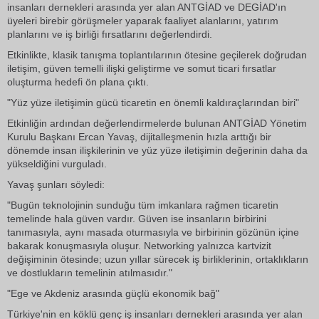
insanları dernekleri arasında yer alan ANTGİAD ve DEGİAD'ın
üyeleri birebir görüşmeler yaparak faaliyet alanlarını, yatırım
planlarını ve iş birliği fırsatlarını değerlendirdi.
Etkinlikte, klasik tanışma toplantılarının ötesine geçilerek doğrudan
iletişim, güven temelli ilişki geliştirme ve somut ticari fırsatlar
oluşturma hedefi ön plana çıktı.
"Yüz yüze iletişimin gücü ticaretin en önemli kaldıraçlarından biri"
Etkinliğin ardından değerlendirmelerde bulunan ANTGİAD Yönetim
Kurulu Başkanı Ercan Yavaş, dijitalleşmenin hızla arttığı bir
dönemde insan ilişkilerinin ve yüz yüze iletişimin değerinin daha da
yükseldiğini vurguladı.
Yavaş şunları söyledi:
"Bugün teknolojinin sunduğu tüm imkanlara rağmen ticaretin
temelinde hala güven vardır. Güven ise insanların birbirini
tanımasıyla, aynı masada oturmasıyla ve birbirinin gözünün içine
bakarak konuşmasıyla oluşur. Networking yalnızca kartvizit
değişiminin ötesinde; uzun yıllar sürecek iş birliklerinin, ortaklıkların
ve dostlukların temelinin atılmasıdır."
"Ege ve Akdeniz arasında güçlü ekonomik bağ"
Türkiye'nin en köklü genç iş insanları dernekleri arasında yer alan