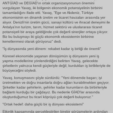
ANTGİAD ve DEGİAD'ın ortak organizasyonunun önemini
vurgulayan Yavaş, iki bölgenin ekonomik potansiyelinin birbirini
tamamladığını ifade etti. Yavaş, "Ege ve Akdeniz, Türkiye
ekonomisinin en dinamik üretim ve ticaret havzaları arasında yer
alıyor. Denizli'nin üretim gücü, sanayi kültürü ve ihracat deneyimi ile
Antalya'nın turizm, tarım, hizmet sektörü ve uluslararası ticaret
potansiyeli bir araya geldiğinde çok değerli sinerjiler ortaya çıkıyor.
Biz bu buluşmayı iki güçlü ekonomik ekosistemin birbirine
kenetlenmesi olarak görüyoruz" dedi.
"İş dünyasında yeni dönem: rekabet kadar iş birliği de önemli"
Küresel ekonomide yaşanan dönüşümün iş dünyasını yeni iş
yapma modellerine yönlendirdiğini belirten Yavaş, gelecekte
şirketlerin yalnızca kendi güçleriyle değil, kurdukları iş birlikleriyle de
büyüyeceğini söyledi.
Yavaş, konuşmasını şöyle sürdürdü: "Yeni dönemde başarı; iyi
üretmekten ve doğru insanlarla doğru ağları kurabilmekten geçiyor.
Şirketler kadar şehirlerin, şehirler kadar kurumların da birbirleriyle
bağlantı kurduğu bir çağdayız. Bu nedenle GİAD'lar arasında
oluşturduğumuz bu ticari köprüyü çok değerli buluyoruz."
"Ortak hedef: daha güçlü bir iş dünyası ekosistemi"
Etkinlik kapsamında gerçekleştirilen birebir görüşmelerin ardından