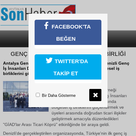
FACEBOOK'TA
BEĞEN
SON DAKİKA
KATEGORİLER
GENÇ İŞ DÜNYASINDA ÖRNEK İŞ BİRLİĞİ
TWITTER'DA
Antalya Genç İş İnsanları Derneği (ANTGİAD) ile Denizli Genç
İş İnsanları Derneği (DEGİAD), iş dünyasında bölgesel iş
TAKİP ET
birliklerini güçlendirmek...
12 Haziran 2026 Cuma 10:43
Antalya Genç İş İnsanları Derneği
Bir Daha Gösterme
(ANTGİAD) ile Denizli Genç İş İnsanları
Derneği (DEGİAD), iş dünyasında
bölgesel iş birliklerini güçlendirmek ve
üyeleri arasında doğrudan ticari ilişkiler
geliştirmek amacıyla düzenledikleri
"GİAD'lar Arası Ticari Köprü" etkinliğinde bir araya geldi.
Denizli'de gerçekleştirilen organizasyonda, Türkiye'nin ilk genç iş