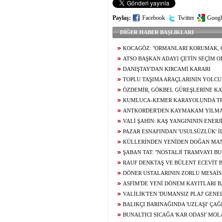
Paylaş:
Facebook
Twitter
Googl
DİĞER HABER BAŞLIKLARI
KOCAGÖZ: "ORMANLARI KORUMAK, 
SORUMLULUĞUMUZ"
ATSO BAŞKAN ADAYI ÇETİN SEÇİM OF
DANIŞTAY'DAN KIRCAMİ KARARI
TOPLU TAŞIMA ARAÇLARININ YOLC
YOK
ÖZDEMİR, GÖKBEL GÜREŞLERİNE KA
KUMLUCA-KEMER KARAYOLUNDA TR
OLARAK AÇILDI
ANTKORDER'DEN KAYMAKAM YILMA
VALİ ŞAHİN: KAŞ YANGINININ ENERJ
PAZAR ESNAFINDAN 'USULSÜZLÜK' İ
KÜLLERİNDEN YENİDEN DOĞAN MA
ŞABAN TAT: "NOSTALJİ TRAMVAYI BU
RAUF DENKTAŞ VE BÜLENT ECEVİT 
ASFALT ÇALIŞMASI
DÖNER USTALARININ ZORLU MESAİS
ASFİM'DE YENİ DÖNEM KAYITLARI 
VALİLİK'TEN 'DUMANSIZ PLAJ' GENE
BALIKÇI BARINAĞINDA 'UZLAŞI' ÇAĞ
BUNALTICI SICAĞA 'KAR ODASI' MOL