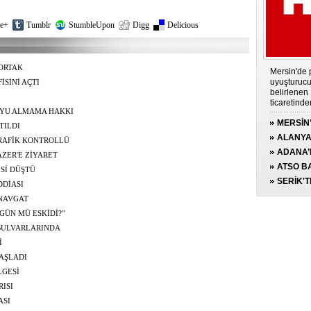
e+
Tumblr
StumbleUpon
Digg
Delicious
ORTAK
Mersin'de p
uyuşturucu
İSİNİ AÇTI
belirlenen
ticaretinde
UYU ALMAMA HAKKI
MERSİN
TILDI
190 GRA
ALANYA
AFİK KONTROLLÜ
ADANA’
ZER'E ZİYARET
UYGULA
ATSO BA
İSİ DÜŞTÜ
YAKALAN
KONUĞ
SERİK'TE
DDİASI
KESİLDİ
YARALA
NAVGAT
GÜN MÜ ESKİDİ?"
BULVARLARINDA
İ
BAŞLADI
LGESİ
RISI
ASI