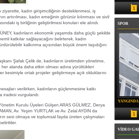
1
iyarette, kadın girişimciliğinin desteklenmesi, iş
ın artırılması, kadın emeğinin görünür kılınması ve sivil
ındaki iş birliğinin geliştirilmesi konuları ele alındı.
SPOR
GÜNEY, kadınların ekonomik yaşamda daha güçlü şekilde
emli katkılar sağlayacağını belirterek, kadın
sürdürülebilir kalkınma açısından büyük önem taşıdığını
kanı Şafak Çelik de, kadınların üretimden yönetime,
 her alanda daha etkin olması adına yürüttükleri
r kesimiyle ortak projeler geliştirmeye açık olduklarını
 mesajları verilirken, kadınların güçlenmesine katkı
a iradesi vurgulandı.
YANGINDA
 Yönetim Kurulu Üyeleri Gülşen ARAS GÜLMEZ, Derya
KURTARIL
MAN, Av. Yeşim YURTLAK ve Av. Zelal AYDIN da
1
arın sesi olmaya ve toplumsal fayda üreten çalışmaları
irttiler.
VİDEO GA