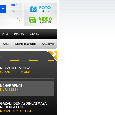
IMKB
%
Altın
6659.72
%0
Dolar
47.6789
SANAT
DÜNYA
GENEL
%0
Euro
55.1259
Arşiv
Günün Haberleri
Ana Sayfa
%0
R
NEYZEN TEVFİK-2
GAZANFER ERYÜKSEL
KAHVERENGİ
NURİ SEZEN
GAZÂLÎ’DEN AYDINLATMAYA:
NEDENSELLİK
MUHARREM YELLİCE