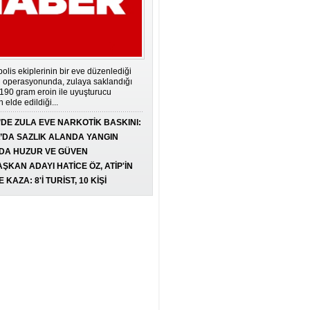
HAYAT ŞİMDİ BAŞLIYOR:
ERTELEME, YAŞA!
DİLEK DEMİRKAN
ŞEYTANIN EN ŞIK ELBİSESİ:
olis ekiplerinin bir eve düzenlediği
MAKYAVELİZM
 operasyonunda, zulaya saklandığı
NADİRE SÖNMEZ
 190 gram eroin ile uyuşturucu
n elde edildiği...
ORMANLARA DİKKAT!
’DE ZULA EVE NARKOTİK BASKINI:
IŞIK YARGIN
M EROİN ELE GEÇİRİLDİ
’DA SAZLIK ALANDA YANGIN
DA HUZUR VE GÜVEN
DUMAN ÇÖKMEDEN ÖNCE
MASI: 62 ARANAN ŞAHIS
ŞKAN ADAYI HATİCE ÖZ, ATİP'İN
GÖZDE SARI
DI, 3 MİLYON 924 BİN TL CEZA
U OLDU
 KAZA: 8'İ TURİST, 10 KİŞİ
NDI
TEŞEKKÜRLER LENOVO VE
KOYUNCU ELEKTRONİK
BİHTER GÖRDÜ
BAŞAKŞEHİR'İN AVRUPA
KARNESİ: İMKÂN ÇOK, BAŞARI
NEDEN YOK?
KAHRAMAN KÖKTÜRK
ATSO SANKİ BALLI BÖREK!..