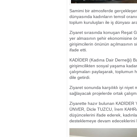
Samimi bir atmosferde gerçekleşen z
dünyasında kadınların temsil oranın
toplum kuruluşları ile iş dünyası aras
Ziyaret sırasında konuşan Reşat 
yer almasının şehir ekonomisine ön
girişimcilerin önünün açılmasının 
ifade etti.
KADİDER (Kadına Dair Derneği) Baş
girişimcilikten sosyal yaşama kadar
çalışmaları paylaşarak, toplumun he
dile getirdi.
Ziyaret sonunda karşılıklı iyi niyet
sağlayacak projelerde ortak çalışm
Ziyarette hazır bulunan KADİDER
ÜNVER, Dicle TUZCU, İrem KAHRA
düşüncelerini ifade ederek, kadınl
desteklemeye devam edeceklerini bel