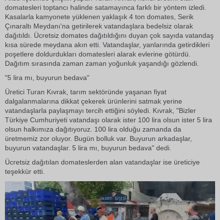
domatesleri toptancı halinde satamayınca farklı bir yöntem izledi.
Kasalarla kamyonete yüklenen yaklaşık 4 ton domates, Serik
Çınaraltı Meydanı'na getirilerek vatandaşlara bedelsiz olarak
dağıtıldı. Ücretsiz domates dağıtıldığını duyan çok sayıda vatandaş
kısa sürede meydana akın etti. Vatandaşlar, yanlarında getirdikleri
poşetlere doldurdukları domatesleri alarak evlerine götürdü.
Dağıtım sırasında zaman zaman yoğunluk yaşandığı gözlendi.
"5 lira mı, buyurun bedava"
Üretici Turan Kıvrak, tarım sektöründe yaşanan fiyat
dalgalanmalarına dikkat çekerek ürünlerini satmak yerine
vatandaşlarla paylaşmayı tercih ettiğini söyledi. Kıvrak, "Bizler
Türkiye Cumhuriyeti vatandaşı olarak ister 100 lira olsun ister 5 lira
olsun halkımıza dağıtıyoruz. 100 lira olduğu zamanda da
üretmemiz zor oluyor. Bugün bolluk var. Buyurun arkadaşlar,
buyurun vatandaşlar. 5 lira mı, buyurun bedava" dedi.
Ücretsiz dağıtılan domateslerden alan vatandaşlar ise üreticiye
teşekkür etti.