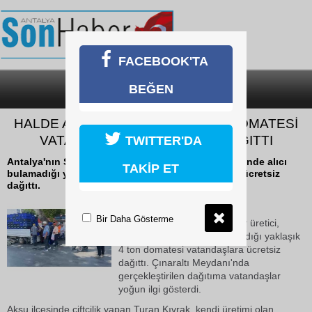
FACEBOOK'TA
BEĞEN
SON DAKİKA
KATEGORİLER
HALDE ALICI BULAMADIĞI 4 TON DOMATESİ
VATANDAŞLARA ÜCRETSİZ DAĞITTI
TWITTER'DA
Antalya'nın Serik ilçesinde bir üretici, toptancı halinde alıcı
TAKİP ET
bulamadığı yaklaşık 4 ton domatesi vatandaşlara ücretsiz
dağıttı.
09 Haziran 2026 Salı 16:58
Bir Daha Gösterme
Antalya'nın Serik ilçesinde bir üretici,
toptancı halinde alıcı bulamadığı yaklaşık
4 ton domatesi vatandaşlara ücretsiz
dağıttı. Çınaraltı Meydanı'nda
gerçekleştirilen dağıtıma vatandaşlar
yoğun ilgi gösterdi.
Aksu ilçesinde çiftçilik yapan Turan Kıvrak, kendi üretimi olan