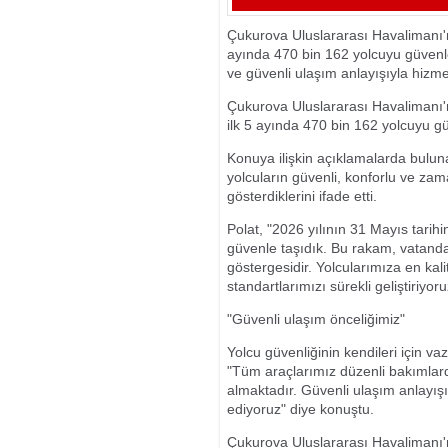
Çukurova Uluslararası Havalimanı'n
ayında 470 bin 162 yolcuyu güvenle
ve güvenli ulaşım anlayışıyla hizmet 
Çukurova Uluslararası Havalimanı'n
ilk 5 ayında 470 bin 162 yolcuyu gü
Konuya ilişkin açıklamalarda bulun
yolcuların güvenli, konforlu ve za
gösterdiklerini ifade etti.
Polat, "2026 yılının 31 Mayıs tari
güvenle taşıdık. Bu rakam, vatan
göstergesidir. Yolcularımıza en kal
standartlarımızı sürekli geliştiriyoru
"Güvenli ulaşım önceliğimiz"
Yolcu güvenliğinin kendileri için 
"Tüm araçlarımız düzenli bakımlarda
almaktadır. Güvenli ulaşım anlay
ediyoruz" diye konuştu.
Çukurova Uluslararası Havalimanı'nı