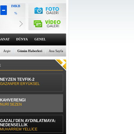
IMKB
%
Altın
6659.71
%0
Dolar
47.6791
SANAT
DÜNYA
GENEL
%0
Euro
55.1258
Arşiv
Günün Haberleri
Ana Sayfa
%0
R
NEYZEN TEVFİK-2
GAZANFER ERYÜKSEL
KAHVERENGİ
NURİ SEZEN
GAZÂLÎ’DEN AYDINLATMAYA:
NEDENSELLİK
MUHARREM YELLİCE