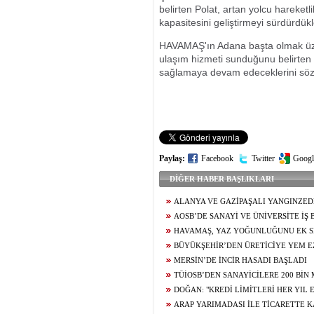
belirten Polat, artan yolcu hareketli
kapasitesini geliştirmeyi sürdürdükle
HAVAMAŞ'ın Adana başta olmak üzer
ulaşım hizmeti sunduğunu belirten 
sağlamaya devam edeceklerini sözl
Paylaş:
Facebook
Twitter
Googl
DİĞER HABER BAŞLIKLARI
ALANYA VE GAZİPAŞALI YANGINZED
NAYLONU DESTEĞİ
AOSB’DE SANAYİ VE ÜNİVERSİTE İŞ B
HAVAMAŞ, YAZ YOĞUNLUĞUNU EK S
KARŞILIYOR
BÜYÜKŞEHİR’DEN ÜRETİCİYE YEM E
DESTEĞİ
MERSİN’DE İNCİR HASADI BAŞLADI
TÜİOSB’DEN SANAYİCİLERE 200 BİN
YATIRIM FIRSATI
DOĞAN: "KREDİ LİMİTLERİ HER YIL
DİKKATE ALINARAK GÜNCELLENMELİDİ
ARAP YARIMADASI İLE TİCARETTE 