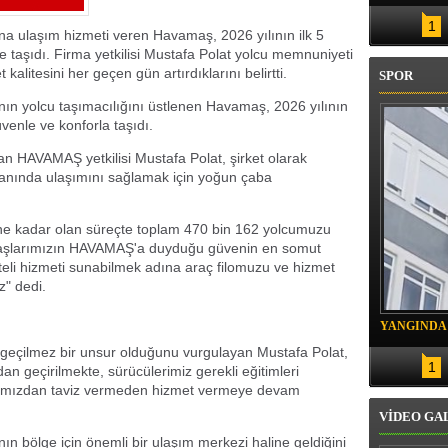
1
a ulaşım hizmeti veren Havamaş, 2026 yılının ilk 5
 taşıdı. Firma yetkilisi Mustafa Polat yolcu memnuniyeti
kalitesini her geçen gün artırdıklarını belirtti.
SPOR
ın yolcu taşımacılığını üstlenen Havamaş, 2026 yılının
venle ve konforla taşıdı.
an HAVAMAŞ yetkilisi Mustafa Polat, şirket olarak
manında ulaşımını sağlamak için yoğun çaba
hine kadar olan süreçte toplam 470 bin 162 yolcumuzu
daşlarımızın HAVAMAŞ'a duyduğu güvenin en somut
iteli hizmeti sunabilmek adına araç filomuzu ve hizmet
z" dedi.
YANGINDA
vazgeçilmez bir unsur olduğunu vurgulayan Mustafa Polat,
KURTARIL
1
n geçirilmekte, sürücülerimiz gerekli eğitimleri
ışımızdan taviz vermeden hizmet vermeye devam
VİDEO GA
n bölge için önemli bir ulaşım merkezi haline geldiğini