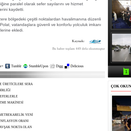
liğine paralel olarak sefer sayılarını ve hizmet
rini kaydetti.
e bölgedeki çeşitli noktalardan havalimanına düzenli
Polat, vatandaşlara güvenli ve konforlu yolculuk imkanı
erine ekledi.
Erbaş, Ha
Veli Cam
teravih 
Kaynak:
kıld
Bu haber toplam 449 defa okunmuştur
Samsun'da
e+
Tumblr
StumbleUpon
Digg
Delicious
kazası: 
1
E ÜRETİCİLERE SERA
ÇOK OKU
İRLİĞİ
EFERLERLE
ZME MAKİNESİ
 METREKARELİK YENİ
 ENFLASYON ORANI
R"
KAVŞAK NOKTA OLAN