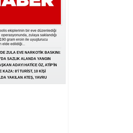
HAYAT ŞİMDİ BAŞLIYOR:
ERTELEME, YAŞA!
DİLEK DEMİRKAN
ŞEYTANIN EN ŞIK ELBİSESİ:
olis ekiplerinin bir eve düzenlediği
MAKYAVELİZM
 operasyonunda, zulaya saklandığı
NADİRE SÖNMEZ
 190 gram eroin ile uyuşturucu
n elde edildiği...
ORMANLARA DİKKAT!
’DE ZULA EVE NARKOTİK BASKINI:
IŞIK YARGIN
M EROİN ELE GEÇİRİLDİ
’DA SAZLIK ALANDA YANGIN
ŞKAN ADAYI HATİCE ÖZ, ATİP'İN
DUMAN ÇÖKMEDEN ÖNCE
U OLDU
 KAZA: 8'İ TURİST, 10 KİŞİ
GÖZDE SARI
NDI
DA YAKILAN ATEŞ, YAVRU
ANIN ÖLÜMÜNE NEDEN OLDU
TEŞEKKÜRLER LENOVO VE
KOYUNCU ELEKTRONİK
BİHTER GÖRDÜ
BAŞAKŞEHİR'İN AVRUPA
KARNESİ: İMKÂN ÇOK, BAŞARI
NEDEN YOK?
KAHRAMAN KÖKTÜRK
ATSO SANKİ BALLI BÖREK!..