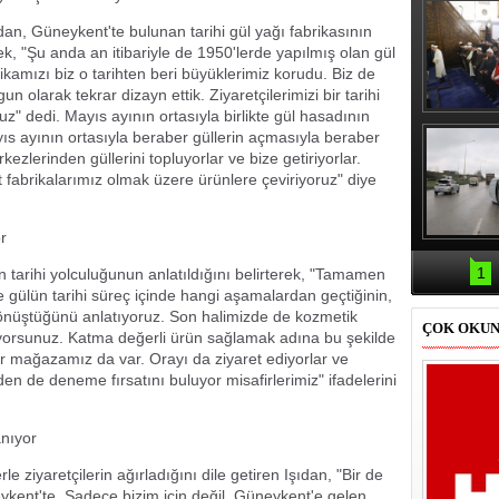
an, Güneykent'te bulunan tarihi gül yağı fabrikasının
ek, "Şu anda an itibariyle de 1950'lerde yapılmış olan gül
ikamızı biz o tarihten beri büyüklerimiz korudu. Biz de
n olarak tekrar dizayn ettik. Ziyaretçilerimizi bir tarihi
uz" dedi. Mayıs ayının ortasıyla birlikte gül hasadının
Erbaş, Ha
yıs ayının ortasıyla beraber güllerin açmasıyla beraber
Veli Cam
teravih 
rkezlerinden güllerini topluyorlar ve bize getiriyorlar.
kıld
 fabrikalarımız olmak üzere ürünlere çeviriyoruz" diye
r
Samsun'da
kazası: 
1
ün tarihi yolculuğunun anlatıldığını belirterek, "Tamamen
de gülün tarihi süreç içinde hangi aşamalardan geçtiğinin,
 dönüştüğünü anlatıyoruz. Son halimizde de kozmetik
ÇOK OKU
iliyorsunuz. Katma değerli ürün sağlamak adına bu şekilde
ir mağazamız da var. Orayı da ziyaret ediyorlar ve
n de deneme fırsatını buluyor misafirlerimiz" ifadelerini
anıyor
e ziyaretçilerin ağırladığını dile getiren Işıdan, "Bir de
kent'te. Sadece bizim için değil, Güneykent'e gelen