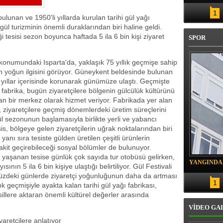
U CARETTAYI YAKIP TELEF ETTİ
1
lunan ve 1950'li yıllarda kurulan tarihi gül yağı
ül turizminin önemli duraklarından biri haline geldi.
 tesisi sezon boyunca haftada 5 ila 6 bin kişi ziyaret
SPOR
konumundaki Isparta'da, yaklaşık 75 yıllık geçmişe sahip
erin yoğun ilgisini görüyor. Güneykent beldesinde bulunan
s, yıllar içerisinde korunarak günümüze ulaştı. Geçmişte
i fabrika, bugün ziyaretçilere bölgenin gülcülük kültürünü
an bir merkez olarak hizmet veriyor. Fabrikada yer alan
ı, ziyaretçilere geçmiş dönemlerdeki üretim süreçlerini
l sezonunun başlamasıyla birlikte yerli ve yabancı
esis, bölgeye gelen ziyaretçilerin uğrak noktalarından biri
 yanı sıra tesiste gülden üretilen çeşitli ürünlerin
 vakit geçirebileceği sosyal bölümler de bulunuyor.
k yaşanan tesise günlük çok sayıda tur otobüsü gelirken,
YANGINDA
ının 5 ila 6 bin kişiye ulaştığı belirtiliyor. Gül Festivali
KURTARIL
üzdeki günlerde ziyaretçi yoğunluğunun daha da artması
1
ık geçmişiyle ayakta kalan tarihi gül yağı fabrikası,
sillere aktaran önemli kültürel değerler arasında
VİDEO GA
yaretçilere anlatıyor