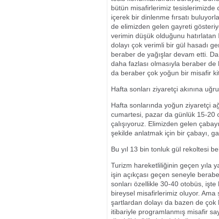
bütün misafirlerimiz tesislerimizde d
içerek bir dinlenme fırsatı buluyorl
de elimizden gelen gayreti gösteri
verimin düşük olduğunu hatırlatan I
dolayı çok verimli bir gül hasadı 
beraber de yağışlar devam etti. Dah
daha fazlası olmasıyla beraber de 
da beraber çok yoğun bir misafir ki
Hafta sonları ziyaretçi akınına uğr
Hafta sonlarında yoğun ziyaretçi ağı
cumartesi, pazar da günlük 15-20 o
çalışıyoruz. Elimizden gelen çabay
şekilde anlatmak için bir çabayı, gay
Bu yıl 13 bin tonluk gül rekoltesi b
Turizm hareketliliğinin geçen yıla 
işin açıkçası geçen seneyle berabe
sonları özellikle 30-40 otobüs, işte
bireysel misafirlerimiz oluyor. Am
şartlardan dolayı da bazen de çok 
itibariyle programlanmış misafir say