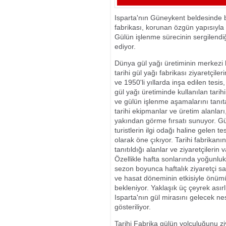
ÇALIŞAN YAVR
Isparta'nın Güneykent beldesinde bu
fabrikası, korunan özgün yapısıyla g
Gülün işlenme sürecinin sergilendiği
ediyor.
Dünya gül yağı üretiminin merkezi 
tarihi gül yağı fabrikası ziyaretçil
ve 1950'li yıllarda inşa edilen tesi
gül yağı üretiminde kullanılan tarih
ve gülün işlenme aşamalarını tanıt
tarihi ekipmanlar ve üretim alanlar
yakından görme fırsatı sunuyor. Gü
turistlerin ilgi odağı haline gelen t
olarak öne çıkıyor. Tarihi fabrikanın
tanıtıldığı alanlar ve ziyaretçilerin
Özellikle hafta sonlarında yoğunlu
sezon boyunca haftalık ziyaretçi sayıs
ve hasat döneminin etkisiyle önüm
bekleniyor. Yaklaşık üç çeyrek asırl
Isparta'nın gül mirasını gelecek ne
gösteriliyor.
Tarihi Fabrika gülün yolculuğunu zi