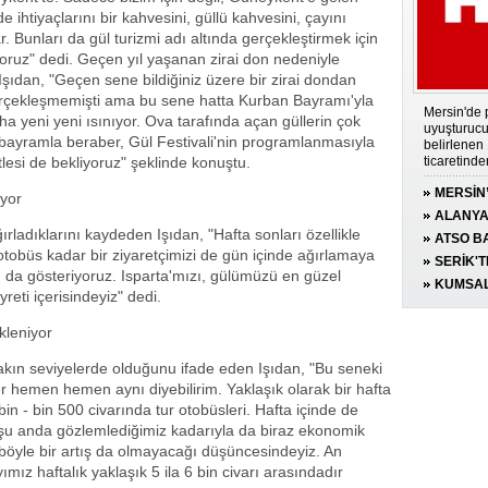
e ihtiyaçlarını bir kahvesini, güllü kahvesini, çayını
ar. Bunları da gül turizmi adı altında gerçekleştirmek için
yoruz" dedi. Geçen yıl yaşanan zirai don nedeniyle
şıdan, "Geçen sene bildiğiniz üzere bir zirai dondan
gerçekleşmemişti ama bu sene hatta Kurban Bayramı'yla
Mersin'de p
a yeni yeni ısınıyor. Ova tarafında açan güllerin çok
uyuşturucu
bayramla beraber, Gül Festivali'nin programlanmasıyla
belirlenen
tlesi de bekliyoruz" şeklinde konuştu.
ticaretinde
MERSİN
uyor
190 GRA
ALANYA
rladıklarını kaydeden Işıdan, "Hafta sonları özellikle
ATSO BA
tobüs kadar bir ziyaretçimizi de gün içinde ağırlamaya
KONUĞ
SERİK'TE
ı da gösteriyoruz. Isparta'mızı, gülümüzü en güzel
YARALA
KUMSAL
reti içerisindeyiz" dedi.
CARETT
ekleniyor
yakın seviyelerde olduğunu ifade eden Işıdan, "Bu seneki
r hemen hemen aynı diyebilirim. Yaklaşık olarak bir hafta
 bin - bin 500 civarında tur otobüsleri. Hafta içinde de
a şu anda gözlemlediğimiz kadarıyla da biraz ekonomik
böyle bir artış da olmayacağı düşüncesindeyiz. An
ımız haftalık yaklaşık 5 ila 6 bin civarı arasındadır