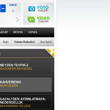
IMKB
%
Altın
6656.58
%0
Dolar
47.6792
SANAT
DÜNYA
GENEL
%0
Euro
55.1256
Arşiv
Günün Haberleri
Ana Sayfa
%0
R
NEYZEN TEVFİK-2
GAZANFER ERYÜKSEL
KAHVERENGİ
NURİ SEZEN
GAZÂLÎ’DEN AYDINLATMAYA:
NEDENSELLİK
MUHARREM YELLİCE