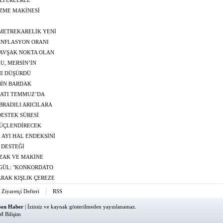
EFERLERLE
ZME MAKİNESİ
 METREKARELİK YENİ
 ENFLASYON ORANI
R"
KAVŞAK NOKTA OLAN
RİŞ-ÇIKIŞ YAPIYOR
U, MERSİN’İN
CAK"
NI DÜŞÜRDÜ
BİN BARDAK
CATI TEMMUZ’DA
"
RADILI ARICILARA
ESTEK SÜRESİ
GÜÇLENDİRECEK
 AYI HAL ENDEKSİNİ
 DESTEĞİ
UZAK VE MAKİNE
KGÜL: "KONKORDATO
K ZİNCİRİNİN
RAK KIŞLIK ÇEREZE
Ziyaretçi Defteri
RSS
Son Haber
| İzinsiz ve kaynak gösterilmeden yayınlanamaz.
M Bilişim