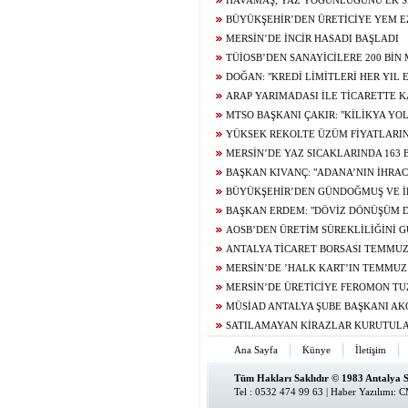
HAVAMAŞ, YAZ YOĞUNLUĞUNU EK S
KARŞILIYOR
BÜYÜKŞEHİR’DEN ÜRETİCİYE YEM E
DESTEĞİ
MERSİN’DE İNCİR HASADI BAŞLADI
TÜİOSB’DEN SANAYİCİLERE 200 BİN
YATIRIM FIRSATI
DOĞAN: "KREDİ LİMİTLERİ HER YIL
DİKKATE ALINARAK GÜNCELLENMELİDİ
ARAP YARIMADASI İLE TİCARETTE 
CİLVEGÖZÜ’NDEN GÜNDE BİN 500 TIR Gİ
MTSO BAŞKANI ÇAKIR: "KİLİKYA YOL
TURİZMDE YENİ KALKINMA ROTASI OLA
YÜKSEK REKOLTE ÜZÜM FİYATLARI
MERSİN’DE YAZ SICAKLARINDA 163 
LİMONATA DAĞITILDI
BAŞKAN KIVANÇ: "ADANA’NIN İHRA
YÜZDE 0.5, İLK 7 AYDA YÜZDE 13.7 ARTTI
BÜYÜKŞEHİR’DEN GÜNDOĞMUŞ VE İB
BEREKET KOVANI
BAŞKAN ERDEM: "DÖVİZ DÖNÜŞÜM D
TALEMİZLE UZATILDI"
AOSB’DEN ÜRETİM SÜREKLİLİĞİNİ 
STRATEJİK YATIRIM
ANTALYA TİCARET BORSASI TEMMUZ
AÇIKLADI
MERSİN’DE ’HALK KART’IN TEMMUZ
HESAPLARA YATIRILDI
MERSİN’DE ÜRETİCİYE FEROMON T
EKİPMANI DESTEĞİ
MÜSİAD ANTALYA ŞUBE BAŞKANI A
SADECE BORÇLUNUN DEĞİL, TÜM TEDARİ
SATILAMAYAN KİRAZLAR KURUTULA
MESELESİDİR"
DÖNÜŞTÜRÜLÜYOR
Ana Sayfa
Künye
İletişim
Tüm Hakları Saklıdır © 1983 Antalya 
Tel : 0532 474 99 63 |
Haber Yazılımı
:
C