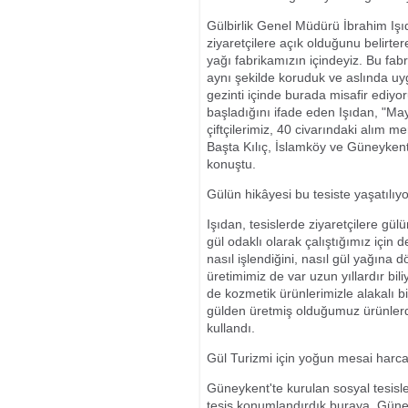
Gülbirlik Genel Müdürü İbrahim Işıd
ziyaretçilere açık olduğunu belirter
yağı fabrikamızın içindeyiz. Bu fabr
aynı şekilde koruduk ve aslında uygu
gezinti içinde burada misafir ediyor
başladığını ifade eden Işıdan, "Ma
çiftçilerimiz, 40 civarındaki alım me
Başta Kılıç, İslamköy ve Güneykent
konuştu.
Gülün hikâyesi bu tesiste yaşatılıyo
Işıdan, tesislerde ziyaretçilere gül
gül odaklı olarak çalıştığımız için 
nasıl işlendiğini, nasıl gül yağına
üretimimiz de var uzun yıllardır b
de kozmetik ürünlerimizle alakalı b
gülden üretmiş olduğumuz ürünlerde
kullandı.
Gül Turizmi için yoğun mesai harc
Güneykent'te kurulan sosyal tesislerl
tesis konumlandırdık buraya, Güney