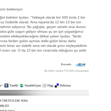
ezon bekleniyor
ğini belirten Işıdan, "Yaklaşık olarak bin 500 tonla 2 bin
oruz Gülbirlik olarak. Ama Isparta'da 12 bin 13 bin ton
 tahmin ediyoruz. Bu yağışlar, geçen seneki zirai donun
ha güle uygun gidiyor olması şu an için yaşadığımız
etimi etkileyebileceğine dikkat çeken Işıdan, "İleriki
ırırsa birden gülün açması belki gülün biraz daha
erin biraz azı olabilir ama net olarak şunu söyleyebilirim
l oranı var. O da 13 bin ton civarında olduğunu şu anlık
Kaynak:
Bu haber toplam 510 defa okunmuştur
e+
Tumblr
StumbleUpon
Digg
Delicious
E ÜRETİCİLERE SERA
İRLİĞİ