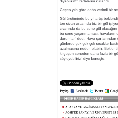
diyebilirim" ifadelerini kullandı.
Geçen yıla göre daha verimli bir s
Gül üretiminde bu yıl artış beklendi
ton civarı arasında biz bir gül işliy
civarında da bu sene gül olacağını
bu sene yaşanmaması, havaların da
durumlar" dedi. Hava şartlarından ür
günlerde çok çok çok sıcaklar bast
azalmasına neden olabilir. Beklentil
ki geçen seneden daha fazla bir gü
söyleyebiliriz" diye konuştu.
Paylaş:
Facebook
Twitter
Googl
DİĞER HABER BAŞLIKLARI
ALANYA VE GAZİPAŞALI YANGINZED
NAYLONU DESTEĞİ
AOSB’DE SANAYİ VE ÜNİVERSİTE İŞ B