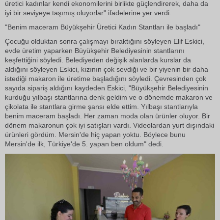
üretici kadınlar kendi ekonomilerini birlikte güçlendirerek, daha da
iyi bir seviyeye taşımış oluyorlar" ifadelerine yer verdi.
"Benim maceram Büyükşehir Üretici Kadın Stantları ile başladı"
Çocuğu olduktan sonra çalışmayı bıraktığını söyleyen Elif Eskici,
evde üretim yaparken Büyükşehir Belediyesinin stantlarını
keşfettiğini söyledi. Belediyeden değişik alanlarda kurslar da
aldığını söyleyen Eskici, kızının çok sevdiği ve bir yiyenin bir daha
istediği makaron ile üretime başladığını söyledi. Çevresinden çok
sayıda sipariş aldığını kaydeden Eskici, "Büyükşehir Belediyesinin
kurduğu yılbaşı stantlarına denk geldim ve o dönemde makaron ve
çikolata ile stantlara girme şansı elde ettim. Yılbaşı stantlarıyla
benim maceram başladı. Her zaman moda olan ürünler oluyor. Bir
dönem makaronun çok iyi satışları vardı. Videolardan yurt dışındaki
ürünleri gördüm. Mersin'de hiç yapan yoktu. Böylece bunu
Mersin'de ilk, Türkiye'de 5. yapan ben oldum" dedi.