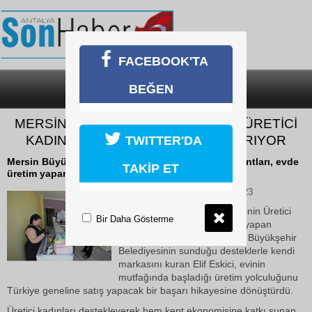
FACEBOOK'TA
BEĞEN
SON DAKİKA
KATEGORİLER
MERSİN BÜYÜKŞEHİR BELEDİYESİ ÜRETİCİ
KADINLARI EKONOMİYE KAZANDIRIYOR
TWITTER'DA
Mersin Büyükşehir Belediyesinin Üretici Kadın Stantları, evde
TAKİP ET
üretim yapan kadınları girişimciliğe taşıyor.
10 Haziran 2026 Çarşamba 10:23
Mersin Büyükşehir Belediyesinin Üretici
Bir Daha Gösterme
Kadın Stantları, evde üretim yapan
kadınları girişimciliğe taşıyor. Büyükşehir
Belediyesinin sunduğu desteklerle kendi
markasını kuran Elif Eskici, evinin
mutfağında başladığı üretim yolculuğunu
Türkiye geneline satış yapacak bir başarı hikayesine dönüştürdü.
Üretici kadınları destekleyerek hem kent ekonomisine katkı sunan