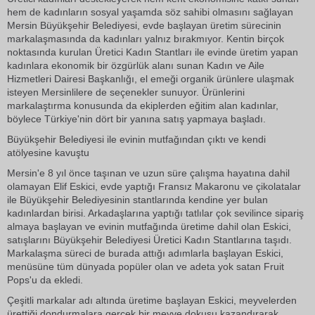
hem de kadınların sosyal yaşamda söz sahibi olmasını sağlayan
Mersin Büyükşehir Belediyesi, evde başlayan üretim sürecinin
markalaşmasında da kadınları yalnız bırakmıyor. Kentin birçok
noktasında kurulan Üretici Kadın Stantları ile evinde üretim yapan
kadınlara ekonomik bir özgürlük alanı sunan Kadın ve Aile
Hizmetleri Dairesi Başkanlığı, el emeği organik ürünlere ulaşmak
isteyen Mersinlilere de seçenekler sunuyor. Ürünlerini
markalaştırma konusunda da ekiplerden eğitim alan kadınlar,
böylece Türkiye'nin dört bir yanına satış yapmaya başladı.
Büyükşehir Belediyesi ile evinin mutfağından çıktı ve kendi
atölyesine kavuştu
Mersin'e 8 yıl önce taşınan ve uzun süre çalışma hayatına dahil
olamayan Elif Eskici, evde yaptığı Fransız Makaronu ve çikolatalar
ile Büyükşehir Belediyesinin stantlarında kendine yer bulan
kadınlardan birisi. Arkadaşlarına yaptığı tatlılar çok sevilince sipariş
almaya başlayan ve evinin mutfağında üretime dahil olan Eskici,
satışlarını Büyükşehir Belediyesi Üretici Kadın Stantlarına taşıdı.
Markalaşma süreci de burada attığı adımlarla başlayan Eskici,
menüsüne tüm dünyada popüler olan ve adeta yok satan Fruit
Pops'u da ekledi.
Çeşitli markalar adı altında üretime başlayan Eskici, meyvelerden
ürettiği dondurmalara gerçek bir meyve dokusu kazandırarak,