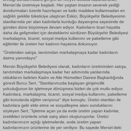
Mersin'de üretmeye başladı. Her yaştan insanın severek yediği
dondurmaları özenle hazırlayan ve katkı maddesi kullanmadan en
sağlıklı şekilde tüketiciye ulaştıran Eskici, Büyükşehir Belediyesinin
stantlarında yer alan kadınlarla kurduğu dayanışma sayesinde de
günden düne büyümeye devam ediyor. Kadınların ticari hayatta
daha da gelişmeleri için desteklerini sürdüren Büyükşehir Belediyesi
markalaşma, ticaret, sosyal medya kullanımı ve paketleme gibi
eğitimler ile üreten her kadının hayatına dokunuyor.
"Üretimden satışa, tanıtımdan markalaşmaya kadar kadınların
daima yanındayız"
Mersin Büyükşehir Belediyesi olarak, kadınların üretiminden satışa,
tanıtımdan markalaşmaya kadar her adımında yanlarında
olduklarını belirten Kadın ve Aile Hizmetleri Dairesi Başkanlığında
görevli Burcu Sert, "Stantlarımızda başlayan girişimcilik
yolculuğunun bir işletmeye dönüşmesi bizleri de çok mutlu ediyor.
Kadınlara, markalaşma, ticaret, sosyal medya kullanımı, paketleme
gibi konularda eğitim veriyoruz" diye konuştu. Üretici stantları ile
kadınlara gelir elde etme ve sosyalleşme alanı sunduklarını
söyleyen Sert, "İşletme açan ya da evde üretim yapan kadınlar,
ürettikleri ürünlerle ortak satış alanı oluşturuyorlar. Üretici
kadınlarımızın açtığı işletmelerde, evde üretim yapan
kadınlarımızın ürünlerine de yer veriliyor. Bu sayede Mersin'deki