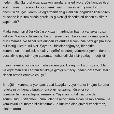
neden hâlâ lüks otel organizasyonlarında ısrar ediliyor? Söz konusu özel
eğitim kurumu bu etkinlik için gerekli resmî izinleri almış mıydı? En
önemlisi de, çocukların ve öğretmenlerin güvenliğini doğrudan ilgilendiren
bu sahne kurulumlarında gerekli iş güvenliği denetimleri neden eksiksiz
yapılmadı?
​Madalyonun bir diğer yüzü ise kazanın ardından basına yansıyan bazı
iddialar. Medya kulislerinde, kurum yönetiminin bu kazanın kamuoyunda
duyulmaması ve haber sitelerinden kaldırılması yönünde bazı girişimlerde
bulunduğu ileri sürülüyor. Şayet bu iddialar doğruysa, bir eğitim
kurumunun sorumluluk almak ve şeffaf bir süreç yürütmek yerine durumu
sessizlikle geçiştirmeye çalışması kabul edilebilir bir yaklaşım değildir.
İnsan hayretler içinde sormadan edemiyor: Bir eğitim kurumu, çocukların
ve öğretmenlerin canının tehlikeye girdiği bir faciyı neden gizlemek ister?
Neden örtbas etmeye çalışır?
​Bir eğitim kurumuna yakışan; ticari kaygıları veya marka imajını koruma
refleksini bir kenara bırakıp, önceliği her zaman öğrenci ve
öğretmenlerinin sağlığına vermektir. Yaşanan bu talihsiz olayda
sorumluluğu üstlenmek, ihmali olan taşeron firmalardan hesap sormak ve
kamuoyunu dürüstçe bilgilendirmek, o kuruma olan güveni zedelemez,
aksine artırır.