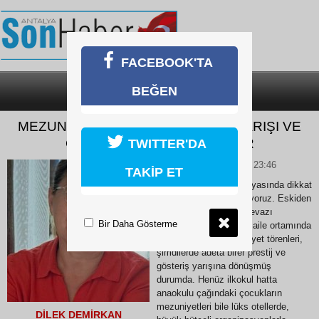
FACEBOOK'TA
BEĞEN
SON DAKİKA
KATEGORİLER
MEZUNİYETLERDEKİ GÖSTERİŞ YARIŞI VE
GÖRÜNMEYEN TEHLİKELER
TWITTER'DA
28 Haziran 2026 Pazar 23:46
TAKİP ET
​Son yıllarda eğitim dünyasında dikkat
çekici bir değişim yaşıyoruz. Eskiden
okul bahçelerinde, mütevazı
Bir Daha Gösterme
imkânlarla ve sıcak bir aile ortamında
gerçekleştirilen mezuniyet törenleri,
şimdilerde adeta birer prestij ve
gösteriş yarışına dönüşmüş
durumda. Henüz ilkokul hatta
anaokulu çağındaki çocukların
mezuniyetleri bile lüks otellerde,
DİLEK DEMİRKAN