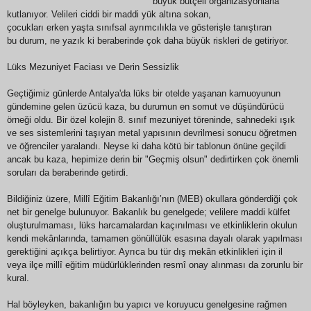
büyük bütçeli organizasyonlarla
kutlanıyor. Velileri ciddi bir maddi yük altına sokan,
çocukları erken yaşta sınıfsal ayrımcılıkla ve gösterişle tanıştıran
bu durum, ne yazık ki beraberinde çok daha büyük riskleri de getiriyor.
Lüks Mezuniyet Faciası ve
Derin Sessizlik
​Geçtiğimiz günlerde Antalya'da lüks bir otelde yaşanan kamuoyunun
gündemine gelen üzücü kaza, bu durumun en somut ve düşündürücü
örneği oldu. Bir özel kolejin 8. sınıf mezuniyet töreninde, sahnedeki ışık
ve ses sistemlerini taşıyan metal yapısının devrilmesi sonucu öğretmen
ve öğrenciler yaralandı. Neyse ki daha kötü bir tablonun önüne geçildi
ancak bu kaza, hepimize derin bir "Geçmiş olsun" dedirtirken çok önemli
soruları da beraberinde getirdi.
​Bildiğiniz üzere, Millî Eğitim Bakanlığı’nın (MEB) okullara gönderdiği çok
net bir genelge bulunuyor. Bakanlık bu genelgede; velilere maddi külfet
oluşturulmaması, lüks harcamalardan kaçınılması ve etkinliklerin okulun
kendi mekânlarında, tamamen gönüllülük esasına dayalı olarak yapılması
gerektiğini açıkça belirtiyor. Ayrıca bu tür dış mekân etkinlikleri için il
veya ilçe millî eğitim müdürlüklerinden resmî onay alınması da zorunlu bir
kural.
​Hal böyleyken, bakanlığın bu yapıcı ve koruyucu genelgesine rağmen