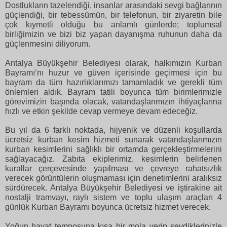
Dostlukların tazelendiği, insanlar arasındaki sevgi bağlarının
güçlendiği, bir tebessümün, bir telefonun, bir ziyaretin bile
çok kıymetli olduğu bu anlamlı günlerde; toplumsal
birliğimizin ve bizi biz yapan dayanışma ruhunun daha da
güçlenmesini diliyorum.
Antalya Büyükşehir Belediyesi olarak, halkımızın Kurban
Bayramı’nı huzur ve güven içerisinde geçirmesi için bu
bayram da tüm hazırlıklarımızı tamamladık ve gerekli tüm
önlemleri aldık. Bayram tatili boyunca tüm birimlerimizle
görevimizin başında olacak, vatandaşlarımızın ihtiyaçlarına
hızlı ve etkin şekilde cevap vermeye devam edeceğiz.
Bu yıl da 6 farklı noktada, hijyenik ve düzenli koşullarda
ücretsiz kurban kesim hizmeti sunarak vatandaşlarımızın
kurban kesimlerini sağlıklı bir ortamda gerçekleştirmelerini
sağlayacağız. Zabıta ekiplerimiz, kesimlerin belirlenen
kurallar çerçevesinde yapılması ve çevreye rahatsızlık
verecek görüntülerin oluşmaması için denetimlerini aralıksız
sürdürecek. Antalya Büyükşehir Belediyesi ve iştirakine ait
nostalji tramvayı, raylı sistem ve toplu ulaşım araçları 4
günlük Kurban Bayramı boyunca ücretsiz hizmet verecek.
Yoğun hayat temposuna kısa bir mola verip sevdiklerinizle