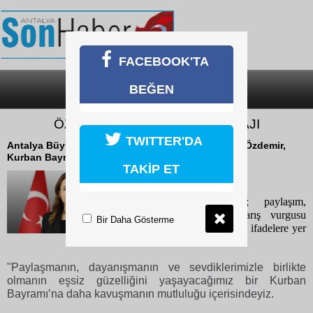
FACEBOOK'TA
BEĞEN
SON DAKİKA
KATEGORİLER
ÖZDEMİR'DEN BAYRAM MESAJI
TWITTER'DA
Antalya Büyükşehir Belediye Başkan Vekili Büşra Özdemir,
Kurban Bayramı dolayısıyla bir mesaj yayımladı.
TAKİP ET
26 Mayıs 2026 Salı 11:13
Başkan Vekili Özdemir; paylaşım,
dayanışma, dostluk ve barış vurgusu
Bir Daha Gösterme
yaptığı bayram mesajında şu ifadelere yer
verdi:
"Paylaşmanın, dayanışmanın ve sevdiklerimizle birlikte
olmanın eşsiz güzelliğini yaşayacağımız bir Kurban
Bayramı’na daha kavuşmanın mutluluğu içerisindeyiz.