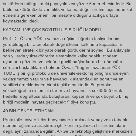
sektörlerin milli gelirdeki payı yalnızca yüzde 6 mertebesindedir. Bu
tablo, sektörümüzde verimlilik ve katma değer üretimi açısından kat
etmemiz gereken önemli bir mesafe olduğunu açıkça ortaya
koymaktadır" dedi.
KAPSAMLI VE ÇOK BOYUTLU İŞ BİRLİĞİ MODELİ
Prof. Dr. Özvar, YÖK’ü yalnızca eğitim- öğretim faaliyetlerinin
yürütüldüğü bir alan olarak değil ülkenin kalkınma kapasitesini
belirleyen stratejik bir yapı olarak gördüklerini söyledi. Bu anlayışla
son yıllarda yükseköğretim sisteminde kalite odaklı istihdam
uyumunu gözeten ve sektörle güçlü bağlar kuran bir dönüşüm
sürecini başlattıklarını belirten Özvar, "Bugün imzalanan YÖK-
TÜME iş birliği protokolü de üniversite-sektör iş birliğini önceleyen
yaklaşımımızın tarım ve hayvancılık alanındaki en somut ve en
yenilikçi örneklerinden birini teşkil etmektedir. Bu protokol,
yükseköğretim sistemi ile tarım ve hayvancılık sektörünü ortak
hedefler doğrultusunda buluşturan, kapsamlı ve çok boyutlu bir iş
birliği modelini hayata geçirecektir" diye konuştu.
40 BİN GENCE İSTİHDAM
Protokolle üniversiteler bünyesinde kurulacak yapay zeka tabanlı
otonom eğitim ve araştırma çiftliklerinin yalnızca bir üretim alanı
değil, aynı zamanda eğitim, Ar-Ge ve teknoloji geliştirme merkezleri