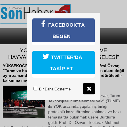
FACEBOOK'TA
BEĞEN
SON DAKİKA
KATEGORİLER
YÖK BAŞKANI ÖZVAR: "TARIM VE
HAYVANCILIK MİLLİ GÜVENLİK MESELESİ"
TWITTER'DA
YÜKSEKÖĞRETİM Kurulu (YÖK) Başkanı Prof. Dr. Erol Özvar,
TAKİP ET
"Tarım ve hayvancılık yalnızca ekonomik bir faaliyet alanı değil
aynı zamanda milli güvenlik, toplumsal refah ve sürdürülebilir
kalkınma meselesi haline gelmiştir" dedi.
27 Mart 2026 Cuma 07:06
Bir Daha Gösterme
YÖK Başkanı Prof. Dr. Erol Özvar, Tarım
Teknolojileri Kümelenmesi Vakfı (TÜME)
ile YÖK arasında yapılan iş birliği
protokolü imza törenine katılmak ve bazı
temaslarda bulunmak üzere Burdur’a
geldi. Prof. Dr. Özvar, ilk olarak Mehmet