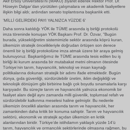
Akif Ersoy Üniversitesi'ni (MAKÜ) ziyaret ederek Rektör Prof. Dr.
Hüseyin Dalgar’dan yürütülen çalışmalara ve akademik faaliyetlere
ilişkin bilgi aldı; ardından senato toplantısına başkanlık etti.
'MİLLİ GELİRDEKİ PAYI YALNIZCA YÜZDE 6'
Daha sonra katıldığı YÖK ile TÜME arasında iş birliği protokolü
imza töreninde konuşan YÖK Başkanı Prof. Dr. Özvar, "Bugün
burada, yükseköğretim sistemimizle sektör arasında köprü kuran,
ülkemizin stratejik öncelikleriyle doğrudan örtüşen son derece
önemli bir iş birliği protokolüne imza atmak üzere bir araya gelmiş
bulunuyoruz. Başkanlığımız ile TÜME arasında tesis edilen bu iş
birliği iki kurum arasında bir mutabakat metni olmanın ötesinde
Türkiye’nin tarım, hayvancılık, teknoloji ve insan kaynağı
politikalarına dokunan stratejik bir adımı ifade etmektedir. Bugün
dünya, gıda güvenliği, sürdürülebilir üretim, iklim değişikliği ve
teknolojik dönüşüm gibi birbirine bağlı çok boyutlu sınamalarla karşı
karşıyadır. Bu süreçte tarım ve hayvancılık yalnızca ekonomik bir
faaliyet alanı değil aynı zamanda milli güvenlik, toplumsal refah ve
sürdürülebilir kalkınma meselesi haline gelmiştir. Bu nedenle
ülkemizin öncelikli alanları arasında tarım ve hayvancılık, her
zamankinden daha kritik bir konuma sahiptir. Tarım ve hayvancılık
sektörü, ekonomik ve stratejik açıdan ülkemizin en kritik
alanlarından biridir. Türkiye’de istihdamın yaklaşık yüzde 14’ü
tarım, hayvancılık ve ormancılık sektörlerinde olmasına rağmen, bu